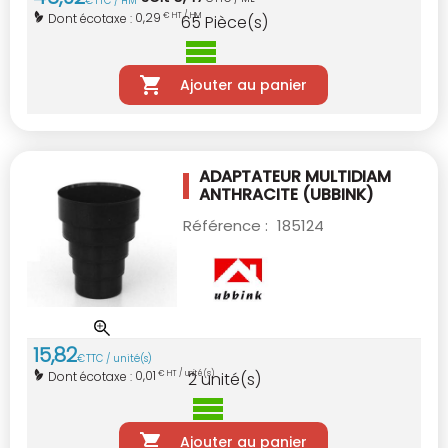
€
TTC / HM
0,29
Dont écotaxe :
€ HT / HM
65
Pièce(s)
Ajouter au panier
ADAPTATEUR MULTIDIAM
ANTHRACITE (UBBINK)
Référence :
185124
15
,
82
€
TTC / unité(s)
0,01
Dont écotaxe :
€ HT / unité(s)
2
unité(s)
Ajouter au panier