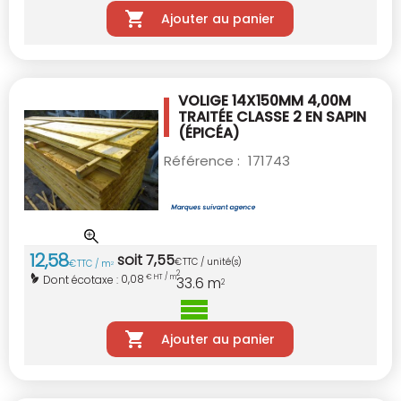
Ajouter au panier
VOLIGE 14X150MM 4,00M
TRAITÉE CLASSE 2
EN SAPIN
(ÉPICÉA)
Référence :
171743
12
,
58
soit
7
,
55
€
TTC / unité(s)
€
TTC / m
2
2
0,08
Dont écotaxe :
€ HT / m
33.6
m
2
Ajouter au panier