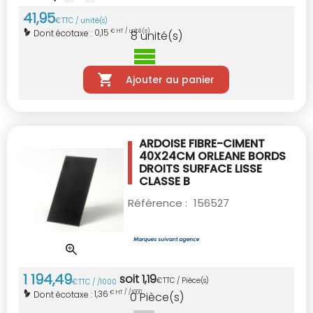
41
,
95
€
TTC / unité(s)
0,15
Dont écotaxe :
€ HT / unité(s)
8
unité(s)
Ajouter au panier
ARDOISE FIBRE-CIMENT
40X24CM ORLEANE
BORDS
DROITS SURFACE LISSE
CLASSE B
Référence :
156527
1 194
,
49
soit
1
,
19
€
TTC / Pièce(s)
€
TTC / /1000
1,36
Dont écotaxe :
€ HT / /1000
0
Pièce(s)