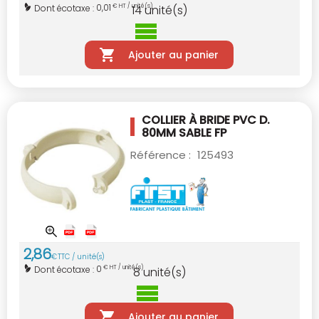
0,01
Dont écotaxe :
€ HT / unité(s)
14
unité(s)
Ajouter au panier
COLLIER À BRIDE PVC D.
80MM SABLE
FP
Référence :
125493
2
,
86
€
TTC / unité(s)
0
Dont écotaxe :
€ HT / unité(s)
8
unité(s)
Ajouter au panier