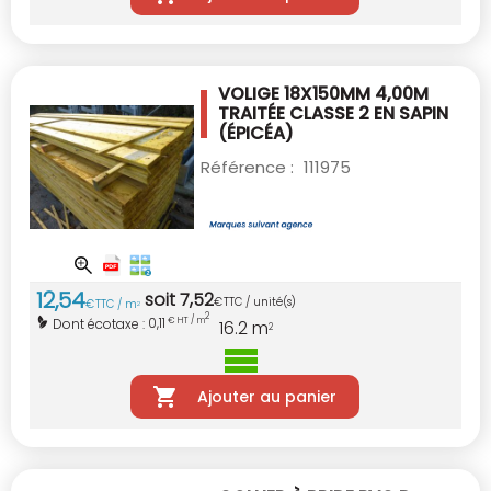
VOLIGE 18X150MM 4,00M
TRAITÉE CLASSE 2
EN SAPIN
(ÉPICÉA)
Référence :
111975
12
,
54
soit
7
,
52
€
TTC / unité(s)
€
TTC / m
2
2
0,11
Dont écotaxe :
€ HT / m
16.2
m
2
Ajouter au panier