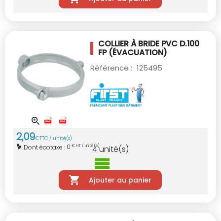
COLLIER À BRIDE PVC D.100
FP (ÉVACUATION)
Référence :
125495
2
,
09
€
TTC / unité(s)
0
Dont écotaxe :
€ HT / unité(s)
4
unité(s)
Ajouter au panier