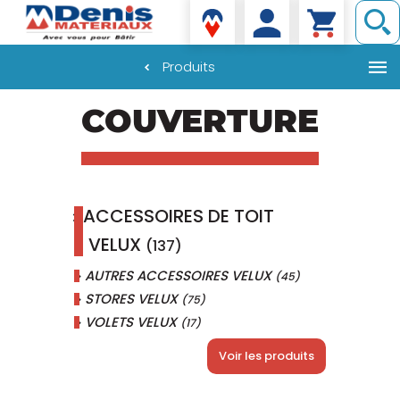
Denis matériaux
Produits
Aller
COUVERTURE
au
contenu
principal
ACCESSOIRES DE TOIT
VELUX
(137)
AUTRES ACCESSOIRES VELUX
(45)
STORES VELUX
(75)
VOLETS VELUX
(17)
Voir les produits