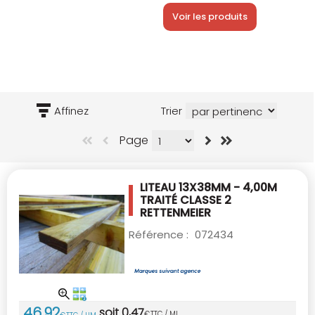
Voir les produits
Affinez
Trier
Page
LITEAU 13X38MM - 4,00M
TRAITÉ CLASSE 2
RETTENMEIER
Référence :
072434
46
,
92
soit
0
,
47
€
TTC / ML