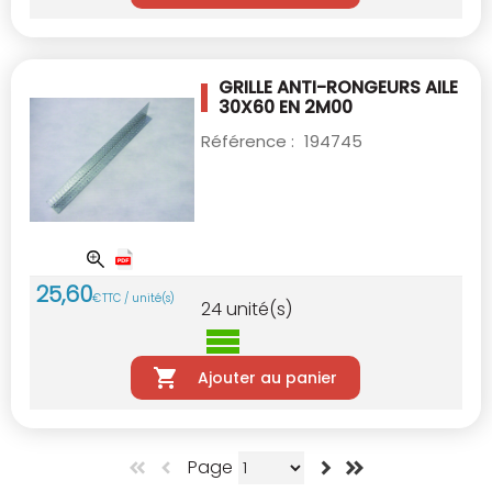
GRILLE ANTI-RONGEURS AILE
30X60 EN 2M00
Référence :
194745
25
,
60
€
TTC / unité(s)
24
unité(s)
Ajouter au panier
Page