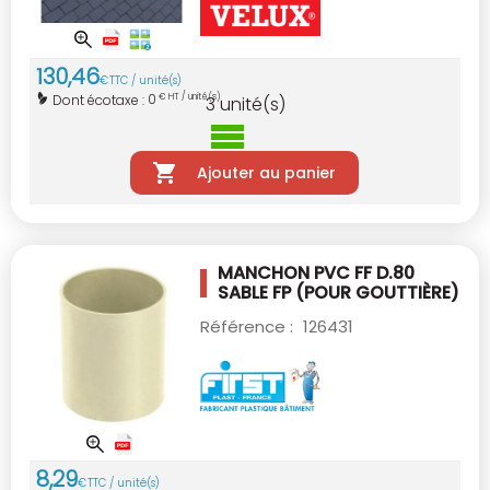
130
,
46
€
TTC / unité(s)
0
Dont écotaxe :
€ HT / unité(s)
3
unité(s)
Ajouter au panier
MANCHON PVC FF D.80
SABLE
FP (POUR GOUTTIÈRE)
Référence :
126431
8
,
29
€
TTC / unité(s)