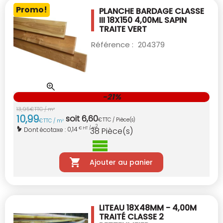
Promo!
PLANCHE BARDAGE CLASSE
III 18X150 4,00ML
SAPIN
TRAITE VERT
Référence :
204379
-21%
13
,
95
€
TTC / m
2
10
,
99
soit
6
,
60
€
TTC / Pièce(s)
€
TTC / m
2
2
0,14
Dont écotaxe :
€ HT / m
38
Pièce(s)
Ajouter au panier
LITEAU 18X48MM - 4,00M
TRAITÉ CLASSE 2