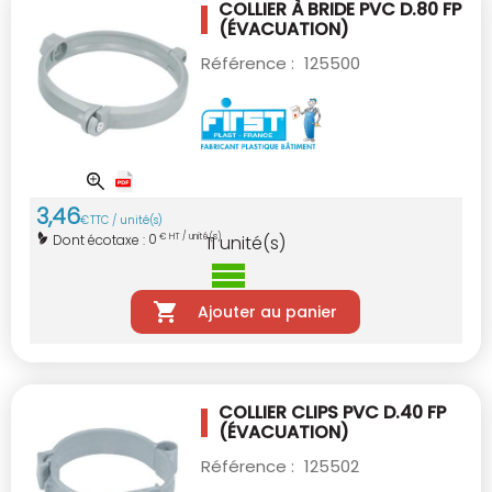
COLLIER À BRIDE PVC D.80
FP
(ÉVACUATION)
Référence :
125500
3
,
46
€
TTC / unité(s)
0
Dont écotaxe :
€ HT / unité(s)
11
unité(s)
Ajouter au panier
COLLIER CLIPS PVC D.40
FP
(ÉVACUATION)
Référence :
125502