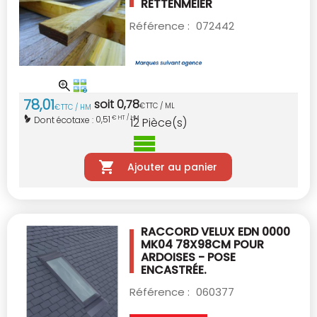
RETTENMEIER
Référence :
072442
78
,
01
soit
0
,
78
€
TTC / ML
€
TTC / HM
0,51
Dont écotaxe :
€ HT / HM
12
Pièce(s)
Ajouter au panier
RACCORD VELUX EDN 0000
MK04 78X98CM
POUR
ARDOISES - POSE
ENCASTRÉE.
Référence :
060377