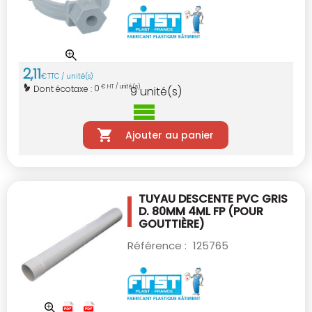
2
,
11
€
TTC / unité(s)
0
Dont écotaxe :
€ HT / unité(s)
9
unité(s)
Ajouter au panier
TUYAU DESCENTE PVC GRIS
D. 80MM 4ML
FP (POUR
GOUTTIÈRE)
Référence :
125765