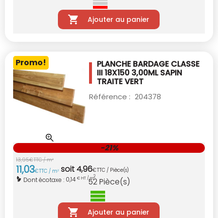
Ajouter au panier
Promo!
PLANCHE BARDAGE CLASSE
III 18X150 3,00ML
SAPIN
TRAITE VERT
Référence :
204378
-21%
13
,
95
€
TTC / m
2
11
,
03
soit
4
,
96
€
TTC / Pièce(s)
€
TTC / m
2
2
0,14
Dont écotaxe :
€ HT / m
52
Pièce(s)
Ajouter au panier