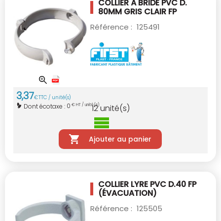
COLLIER À BRIDE PVC D.
80MM GRIS CLAIR
FP
Référence :
125491
3
,
37
€
TTC / unité(s)
0
Dont écotaxe :
€ HT / unité(s)
12
unité(s)
Ajouter au panier
COLLIER LYRE PVC D.40
FP
(ÉVACUATION)
Référence :
125505