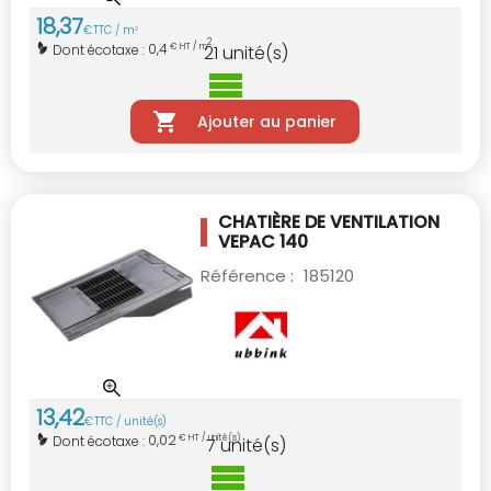
18
,
37
€
TTC / m
2
2
0,4
Dont écotaxe :
€ HT / m
21
unité(s)
Ajouter au panier
CHATIÈRE DE VENTILATION
VEPAC 140
Référence :
185120
13
,
42
€
TTC / unité(s)
0,02
Dont écotaxe :
€ HT / unité(s)
7
unité(s)