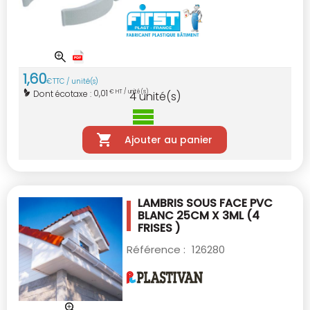
1
,
60
€
TTC / unité(s)
0,01
Dont écotaxe :
€ HT / unité(s)
4
unité(s)
Ajouter au panier
LAMBRIS SOUS FACE PVC
BLANC 25CM X 3ML
(4
FRISES )
Référence :
126280