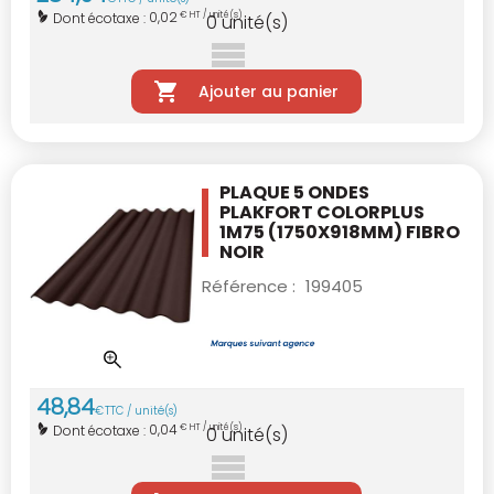
0,02
Dont écotaxe :
€ HT / unité(s)
0
unité(s)
Ajouter au panier
PLAQUE 5 ONDES
PLAKFORT COLORPLUS
1M75
(1750X918MM) FIBRO
NOIR
Référence :
199405
48
,
84
€
TTC / unité(s)
0,04
Dont écotaxe :
€ HT / unité(s)
0
unité(s)