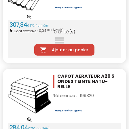
307
,
34
€
TTC / unité(s)
0,04
Dont écotaxe :
€ HT / unité(s)
0
unité(s)
Ajouter au panier
CAPOT AERATEUR A20 5
ONDES TEINTE NATU-
RELLE
Référence :
199320
284
,
04
€
TTC / unité(s)