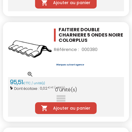
Ajouter au panier
FAITIERE DOUBLE
CHARNIERE 5 ONDES NOIRE
COLORPLUS
Référence :
000380
95
,
51
€
TTC / unité(s)
0,02
Dont écotaxe :
€ HT / unité(s)
0
unité(s)
Ajouter au panier