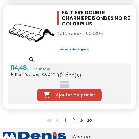
FAITIERE DOUBLE
CHARNIERE 6 ONDES NOIRE
COLORPLUS
Référence :
000395
114
,
48
€
TTC / unité(s)
0,02
Dont écotaxe :
€ HT / unité(s)
0
unité(s)
Ajouter au panier
1
2
Contact