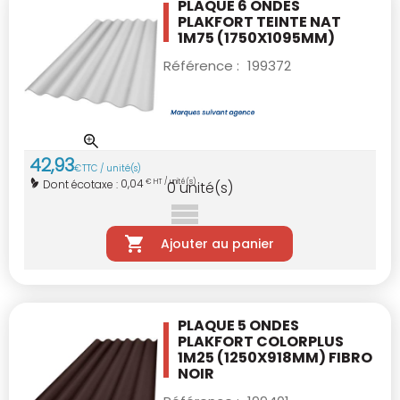
PLAQUE 6 ONDES
PLAKFORT TEINTE NAT
1M75
(1750X1095MM)
Référence :
199372
42
,
93
€
TTC / unité(s)
0,04
Dont écotaxe :
€ HT / unité(s)
0
unité(s)
Ajouter au panier
PLAQUE 5 ONDES
PLAKFORT COLORPLUS
1M25
(1250X918MM) FIBRO
NOIR