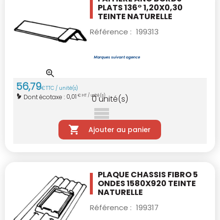
PLATS 136° 1,20X0,30
TEINTE NATURELLE
Référence :
199313
56
,
79
€
TTC / unité(s)
0,01
Dont écotaxe :
€ HT / unité(s)
0
unité(s)
Ajouter au panier
PLAQUE CHASSIS FIBRO 5
ONDES 1580X920
TEINTE
NATURELLE
Référence :
199317