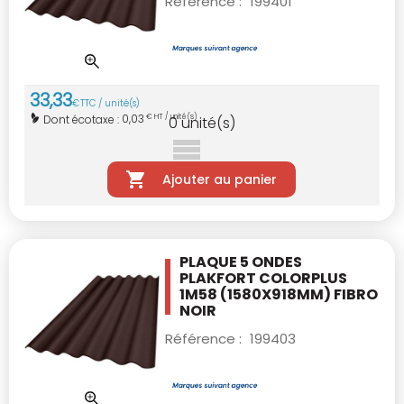
Référence :
199401
33
,
33
€
TTC / unité(s)
0,03
Dont écotaxe :
€ HT / unité(s)
0
unité(s)
Ajouter au panier
PLAQUE 5 ONDES
PLAKFORT COLORPLUS
1M58
(1580X918MM) FIBRO
NOIR
Référence :
199403