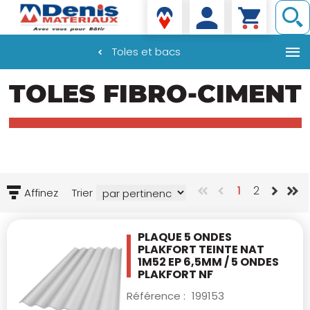
Denis matériaux
Toles et bacs
Aller
TOLES FIBRO-CIMENT
au
contenu
principal
1
2
Affinez
Trier
PLAQUE 5 ONDES
PLAKFORT TEINTE NAT
1M52
EP 6,5MM / 5 ONDES
PLAKFORT NF
Référence :
199153