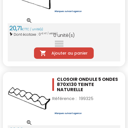
20
,
71
€
TTC / unité(s)
0
Dont écotaxe :
€ HT / unité(s)
0
unité(s)
Ajouter au panier
CLOSOIR ONDULE 5 ONDES
870X130 TEINTE
NATURELLE
Référence :
199325