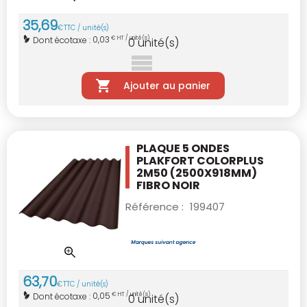
35
,
69
€
TTC / unité(s)
0,03
Dont écotaxe :
€ HT / unité(s)
0
unité(s)
Ajouter au panier
PLAQUE 5 ONDES
PLAKFORT COLORPLUS
2M50
(2500X918MM)
FIBRO NOIR
Référence :
199407
63
,
70
€
TTC / unité(s)
0,05
Dont écotaxe :
€ HT / unité(s)
0
unité(s)