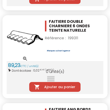
FAITIERE DOUBLE
CHARNIERE 6 ONDES
TEINTE
NATURELLE
Référence :
199311
89
,
23
€
TTC / unité(s)
0,02
Dont écotaxe :
€ HT / unité(s)
0
unité(s)
Ajouter au panier
FAITIERE ANG BORDS