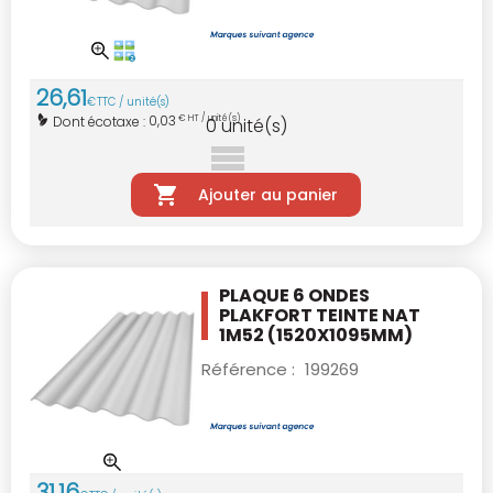
26
,
61
€
TTC / unité(s)
0,03
Dont écotaxe :
€ HT / unité(s)
0
unité(s)
Ajouter au panier
PLAQUE 6 ONDES
PLAKFORT TEINTE NAT
1M52
(1520X1095MM)
Référence :
199269
31
,
16