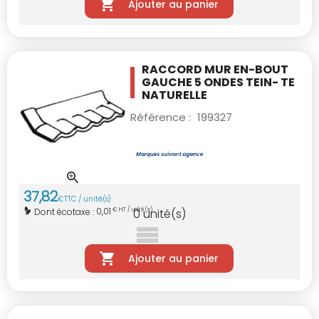
Ajouter au panier
RACCORD MUR EN-BOUT
GAUCHE 5 ONDES TEIN-
TE
NATURELLE
Référence :
199327
37
,
82
€
TTC / unité(s)
0,01
Dont écotaxe :
€ HT / unité(s)
0
unité(s)
Ajouter au panier