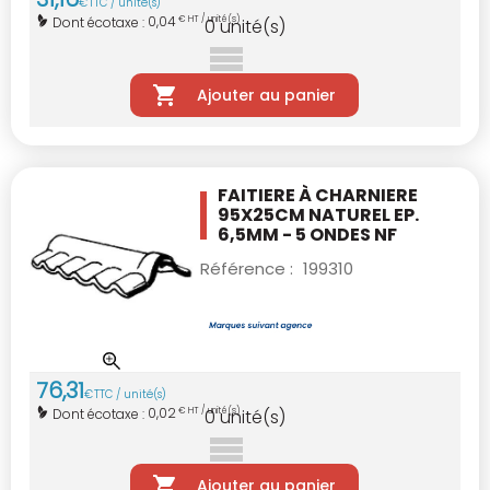
€
TTC / unité(s)
0,04
Dont écotaxe :
€ HT / unité(s)
0
unité(s)
Ajouter au panier
FAITIERE À CHARNIERE
95X25CM NATUREL
EP.
6,5MM - 5 ONDES NF
Référence :
199310
76
,
31
€
TTC / unité(s)
0,02
Dont écotaxe :
€ HT / unité(s)
0
unité(s)
Ajouter au panier