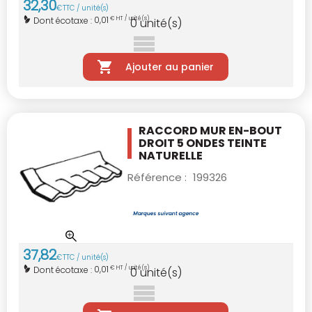
32
,
30
€
TTC / unité(s)
0,01
Dont écotaxe :
€ HT / unité(s)
0
unité(s)
Ajouter au panier
RACCORD MUR EN-BOUT
DROIT 5 ONDES TEINTE
NATURELLE
Référence :
199326
37
,
82
€
TTC / unité(s)
0,01
Dont écotaxe :
€ HT / unité(s)
0
unité(s)