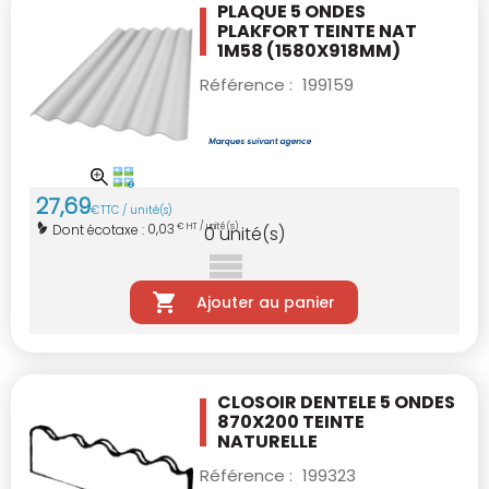
PLAQUE 5 ONDES
PLAKFORT TEINTE NAT
1M58
(1580X918MM)
Référence :
199159
27
,
69
€
TTC / unité(s)
0,03
Dont écotaxe :
€ HT / unité(s)
0
unité(s)
Ajouter au panier
CLOSOIR DENTELE 5 ONDES
870X200 TEINTE
NATURELLE
Référence :
199323