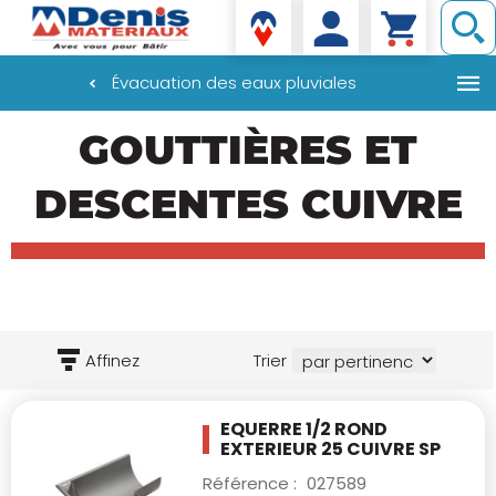
Denis matériaux
Évacuation des eaux pluviales
Aller
GOUTTIÈRES ET
au
contenu
principal
DESCENTES CUIVRE
Affinez
Trier
EQUERRE 1/2 ROND
EXTERIEUR 25 CUIVRE SP
Référence :
027589