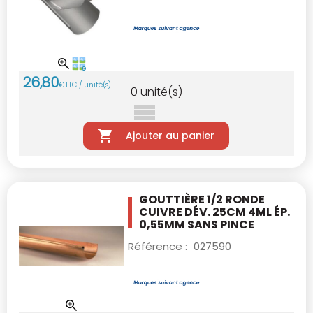
26
,
80
€
TTC / unité(s)
0
unité(s)
Ajouter au panier
GOUTTIÈRE 1/2 RONDE
CUIVRE DÉV. 25CM 4ML
ÉP.
0,55MM SANS PINCE
Référence :
027590