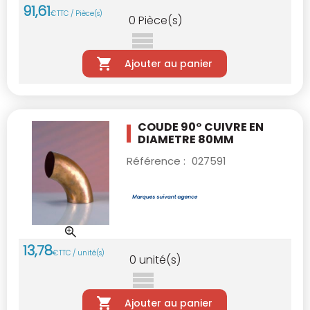
91
,
61
€
TTC / Pièce(s)
0
Pièce(s)
Ajouter au panier
COUDE 90° CUIVRE EN
DIAMETRE 80MM
Référence :
027591
13
,
78
€
TTC / unité(s)
0
unité(s)
Ajouter au panier