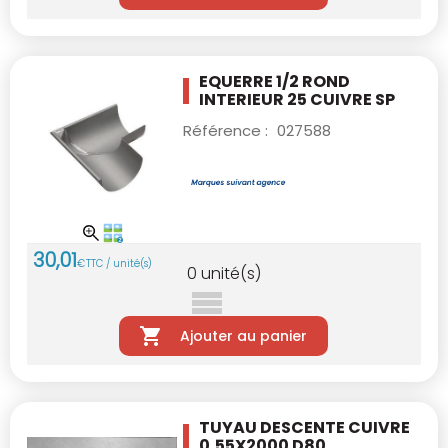
EQUERRE 1/2 ROND
INTERIEUR 25 CUIVRE SP
Référence :
027588
30
,
01
€
TTC / unité(s)
0
unité(s)
Ajouter au panier
TUYAU DESCENTE CUIVRE
0,55X2000 D80