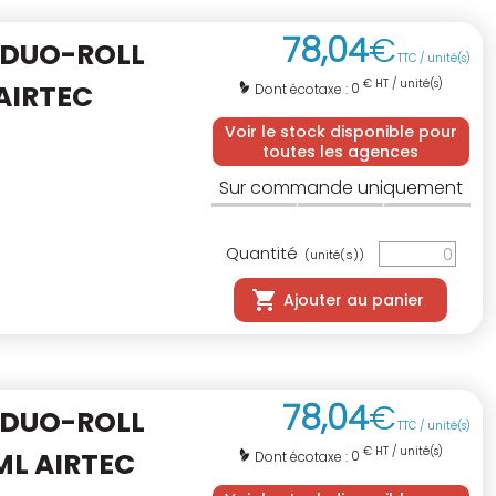
78
,
04
€
 DUO-ROLL
TTC / unité(s)
€ HT / unité(s)
AIRTEC
0
Dont écotaxe :
Voir le stock disponible pour
toutes les agences
Sur commande uniquement
Quantité
(unité(s))
Ajouter au panier
78
,
04
€
 DUO-ROLL
TTC / unité(s)
€ HT / unité(s)
ML AIRTEC
0
Dont écotaxe :