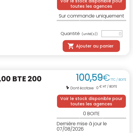
Voir le stock disponible pour
toutes les agences
Sur commande uniquement
Quantité
(unité(s))
Ajouter au panier
100
,
59
€
,00 BTE 200
TTC / BOITE
€ HT / BOITE
0
Dont écotaxe :
Voir le stock disponible pour
toutes les agences
0
BOITE
Dernière mise à jour le
07/08/2026