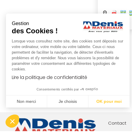
Gestion
des Cookies !
Lorsque vous consultez notre site, des cookies sont déposés sur
votre ordinateur, votre mobile ou votre tablette. Ceux-ci nous
permettent de faciliter la navigation, de détecter d'éventuels
problèmes et d'y remédier. Nous vous laissons la possibilité de
paramétrer votre consentement aux différentes typologies de
cookies.
Lire la politique de confidentialité
Consentements certifiés par
Non merci
Je choisis
OK pour moi
Plateforme de Gestion du Consentement : Personnalisez vo
Axeptio consent
Notre plateforme vous permet d'adapter et de gérer vos param
Contact