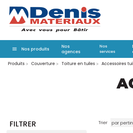
Denis matér
Nos
Nos
Nos produits
agences
services
Aller
Produits
Couverture
Toiture en tuiles
Accessoires tui
au
contenu
principal
A
FILTRER
Trier