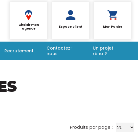
Choisir mon
Espace client
Mon Panier
agence
Contactez-
Un projet
Recrutement
nous
réno ?
ES
Produits par page :