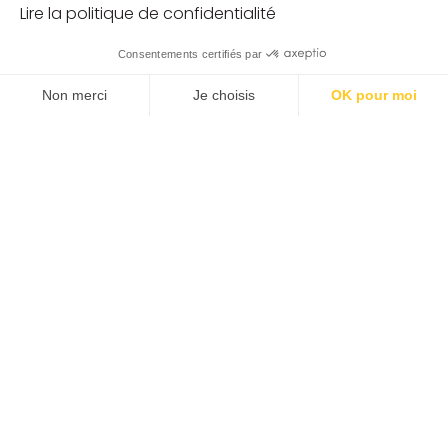
Lire la politique de confidentialité
Consentements certifiés par
Non merci
Je choisis
OK pour moi
Plateforme de Gestion du Consentement : Personnalisez vos O
Axeptio consent
Notre plateforme vous permet d'adapter et de gérer vos paramètr
TÉMOIGNAGES DE
COLLABORATEURS