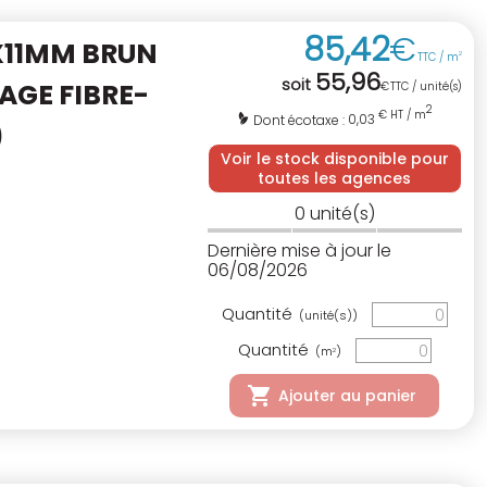
85
,
42
€
X11MM BRUN
TTC / m
2
55
,
96
soit
AGE FIBRE-
€
TTC / unité(s)
2
€ HT / m
0,03
Dont écotaxe :
)
Voir le stock disponible pour
toutes les agences
0
unité(s)
Dernière mise à jour le
06/08/2026
Quantité
(unité(s))
Quantité
(m
)
2
Ajouter au panier