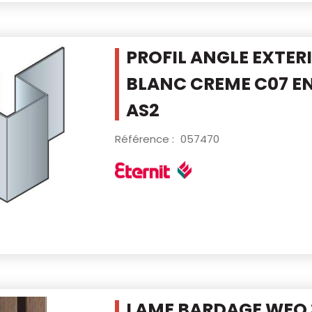
PROFIL ANGLE EXTER
BLANC CREME
C07 E
AS2
Référence :
057470
LAME BARDAGE WEO 3