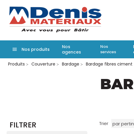
Denis matér
Nos
Nos
Nos produits
agences
services
Aller
Produits
Couverture
Bardage
Bardage fibres ciment
au
contenu
principal
BAR
FILTRER
Trier