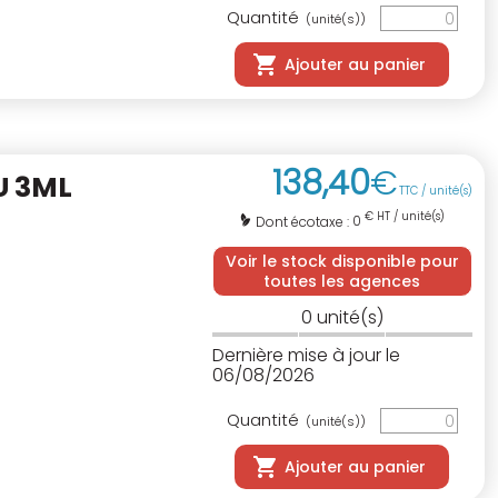
Quantité
(unité(s))
Ajouter au panier
138
,
40
€
U 3ML
TTC / unité(s)
€ HT / unité(s)
0
Dont écotaxe :
Voir le stock disponible pour
toutes les agences
0
unité(s)
Dernière mise à jour le
06/08/2026
Quantité
(unité(s))
Ajouter au panier