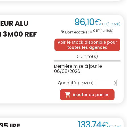
96
,
10
€
IEUR ALU
TTC / unité(s)
€ HT / unité(s)
N 3M00 REF
0
Dont écotaxe :
Voir le stock disponible pour
toutes les agences
0
unité(s)
Dernière mise à jour le
06/08/2026
Quantité
(unité(s))
Ajouter au panier
133
,
74
€
5 IPE
TTC / m
2