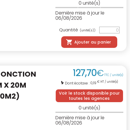
0
unité(s)
Dernière mise à jour le
06/08/2026
Quantité
(unité(s))
Ajouter au panier
127
,
70
€
JONCTION
TTC / unité(s)
€ HT / unité(s)
 X 20M
0,19
Dont écotaxe :
Voir le stock disponible pour
10M2)
toutes les agences
0
unité(s)
Dernière mise à jour le
06/08/2026