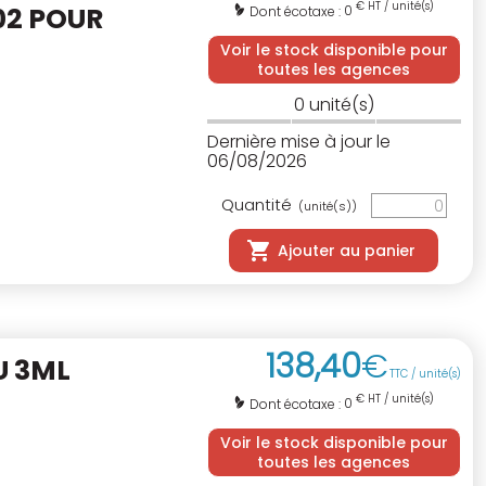
€ HT / unité(s)
02 POUR
0
Dont écotaxe :
Voir le stock disponible pour
toutes les agences
0
unité(s)
Dernière mise à jour le
06/08/2026
Quantité
(unité(s))
Ajouter au panier
138
,
40
€
U 3ML
TTC / unité(s)
€ HT / unité(s)
0
Dont écotaxe :
Voir le stock disponible pour
toutes les agences