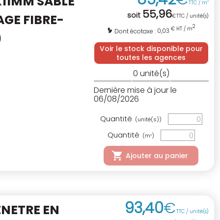
X11MM SABLE
TTC / m
2
55
,
96
soit
GE FIBRE-
€
TTC / unité(s)
2
€ HT / m
0,03
Dont écotaxe :
)
Voir le stock disponible pour
toutes les agences
0
unité(s)
Dernière mise à jour le
06/08/2026
Quantité
(unité(s))
Quantité
(m
)
2
Ajouter au panier
93
,
40
€
ENETRE EN
TTC / unité(s)