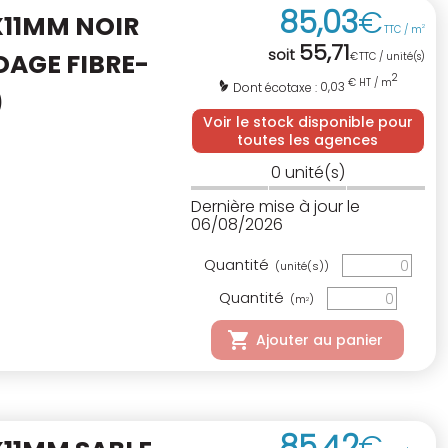
85
,
03
€
X11MM NOIR
TTC / m
2
55
,
71
soit
DAGE FIBRE-
€
TTC / unité(s)
2
€ HT / m
0,03
Dont écotaxe :
)
Voir le stock disponible pour
toutes les agences
0
unité(s)
Dernière mise à jour le
06/08/2026
Quantité
(unité(s))
Quantité
(m
)
2
Ajouter au panier
85
,
42
€