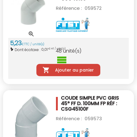
Référence :
059572
5
,
23
€
TTC / unité(s)
0,01
Dont écotaxe :
€ HT / unité(s)
48
unité(s)
Ajouter au panier
COUDE SIMPLE PVC GRIS
45° FF D. 100MM
FP RÉF :
CSG45100F
Référence :
059573