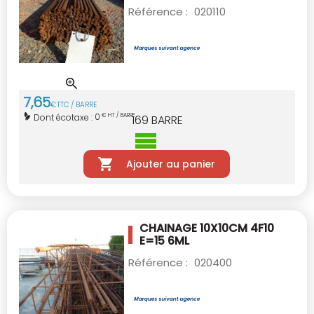
Référence :
020110
7
,
65
€
TTC / BARRE
0
Dont écotaxe :
€ HT / BARRE
169
BARRE
Ajouter au panier
CHAINAGE 10X10CM 4F10
E=15 6ML
Référence :
020400