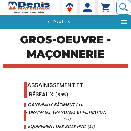
Denis matériaux
Produits
Aller
GROS-OEUVRE -
au
contenu
principal
MAÇONNERIE
ASSAINISSEMENT ET
RÉSEAUX
(355)
CANIVEAUX BÂTIMENT
(33)
DRAINAGE, ÉPANDAGE ET FILTRATION
(32)
EQUIPEMENT DES SOLS PVC
(34)