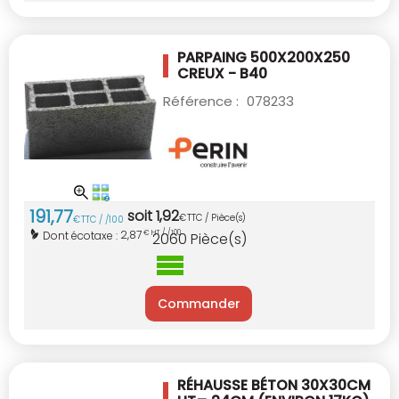
PARPAING 500X200X250
CREUX - B40
Référence :
078233
191
,
77
soit
1
,
92
€
TTC / Pièce(s)
€
TTC / /100
2,87
Dont écotaxe :
€ HT / /100
2060
Pièce(s)
Commander
RÉHAUSSE BÉTON 30X30CM