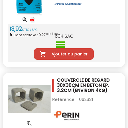
13
,
92
€
TTC / SAC
0,27
Dont écotaxe :
€ HT / SAC
604
SAC
Ajouter au panier
COUVERCLE DE REGARD
30X30CM EN BETON
EP.
3,2CM (ENVIRON 4KG)
Référence :
062331