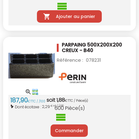
Ajouter au panier
PARPAING 500X200X200
CREUX - B40
Référence :
078231
187
,
90
soit
1
,
88
€
TTC / Pièce(s)
€
TTC / /100
2,29
Dont écotaxe :
€ HT / /100
600
Pièce(s)
Commander