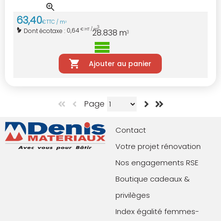
63
,
40
€
TTC / m
3
3
0,64
Dont écotaxe :
€ HT / m
28.838
m
3
Ajouter au panier
Page
Contact
Votre projet rénovation
Nos engagements RSE
Boutique cadeaux &
privilèges
Index égalité femmes-