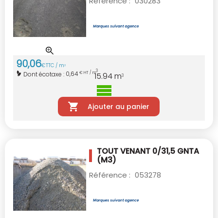
Référence :
030283
90
,
06
€
TTC / m
3
3
0,64
Dont écotaxe :
€ HT / m
15.94
m
3
Ajouter au panier
TOUT VENANT 0/31,5 GNTA
(M3)
Référence :
053278