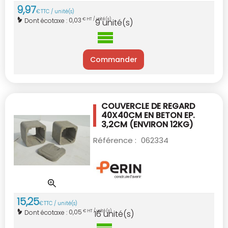
9
,
97
€
TTC / unité(s)
0,03
Dont écotaxe :
€ HT / unité(s)
9
unité(s)
Commander
COUVERCLE DE REGARD
40X40CM EN BETON
EP.
3,2CM (ENVIRON 12KG)
Référence :
062334
15
,
25
€
TTC / unité(s)
0,05
Dont écotaxe :
€ HT / unité(s)
16
unité(s)