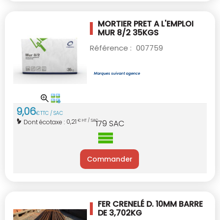
MORTIER PRET A L'EMPLOI
MUR 8/2 35KGS
Référence :
007759
9
,
06
€
TTC / SAC
0,21
Dont écotaxe :
€ HT / SAC
179
SAC
Commander
FER CRENELÉ D. 10MM BARRE
DE 3,702KG