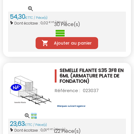
54
,
30
€
TTC / Pièce(s)
0,02
Dont écotaxe :
€ HT / Pièce(s)
30
Pièce(s)
Ajouter au panier
SEMELLE FILANTE S35 3F8 EN
6ML
(ARMATURE PLATE DE
FONDATION)
Référence :
023037
23
,
63
€
TTC / Pièce(s)
0,01
Dont écotaxe :
€ HT / Pièce(s)
122
Pièce(s)