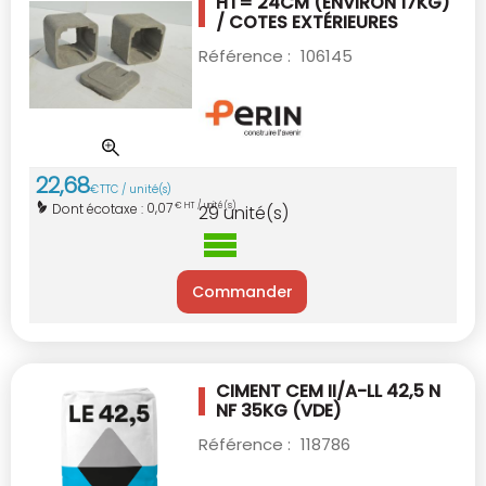
HT= 24CM
(ENVIRON 17KG)
/ COTES EXTÉRIEURES
Référence :
106145
22
,
68
€
TTC / unité(s)
0,07
Dont écotaxe :
€ HT / unité(s)
29
unité(s)
Commander
CIMENT CEM II/A-LL 42,5 N
NF 35KG (VDE)
Référence :
118786