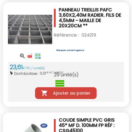
PANNEAU TREILLIS PAFC
3,60X2,40M RADIER.
FILS DE
4,5MM - MAILLE DE
20X20CM **
Référence :
024219
23
,
61
€
TTC / unité(s)
0,01
Dont écotaxe :
€ HT / unité(s)
29
unité(s)
Ajouter au panier
COUDE SIMPLE PVC GRIS
45° MF D. 100MM
FP RÉF :
CSG45100