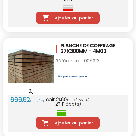
Ajouter au panier
PLANCHE DE COFFRAGE
27X300MM - 4M00
Référence :
005313
666
,
52
soit
21
,
60
€
TTC / Pièce(s)
€
TTC / m
3
27
Pièce(s)
Ajouter au panier