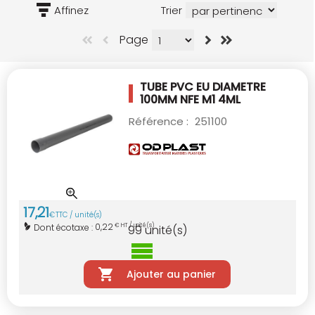
Affinez
Trier
Page
TUBE PVC EU DIAMETRE
100MM NFE M1 4ML
Référence :
251100
17
,
21
€
TTC / unité(s)
0,22
Dont écotaxe :
€ HT / unité(s)
99
unité(s)
Ajouter au panier