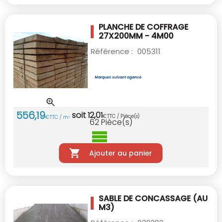
PLANCHE DE COFFRAGE
27X200MM - 4M00
Référence :
005311
556
,
19
soit
12
,
01
€
TTC / Pièce(s)
€
TTC / m
3
62
Pièce(s)
Ajouter au panier
SABLE DE CONCASSAGE (AU
M3)