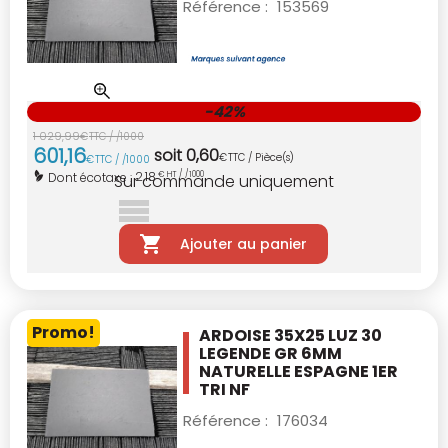
Référence :
153569
-42%
1 029
,
99
€
TTC / /1000
601
,
16
soit
0
,
60
€
TTC / Pièce(s)
€
TTC / /1000
2,18
Dont écotaxe :
€ HT / /1000
Sur commande uniquement
Ajouter au panier
Promo!
ARDOISE 35X25 LUZ 30
LEGENDE GR 6MM
NATURELLE ESPAGNE 1ER
TRI NF
Référence :
176034