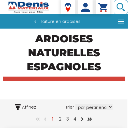
Denis matériaux
Toiture en ardoises
Aller
ARDOISES
au
contenu
principal
NATURELLES
ESPAGNOLES
Affinez
Trier
1
2
3
4