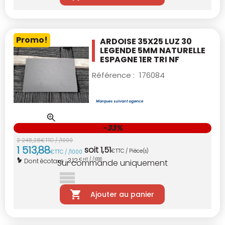
Promo!
ARDOISE 35X25 LUZ 30
LEGENDE 5MM
NATURELLE
ESPAGNE 1ER TRI NF
Référence :
176084
-33%
2 248
,
28
€
TTC / /1000
1 513
,
88
soit
1
,
51
€
TTC / Pièce(s)
€
TTC / /1000
3,12
Dont écotaxe :
€ HT / /1000
Sur commande uniquement
Ajouter au panier