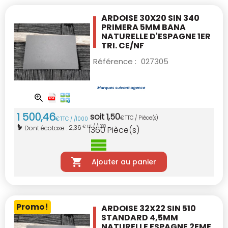
ARDOISE 30X20 SIN 340
PRIMERA 5MM BANA
NATURELLE D'ESPAGNE 1ER
TRI. CE/NF
Référence :
027305
1 500
,
46
soit
1
,
50
€
TTC / Pièce(s)
€
TTC / /1000
2,36
Dont écotaxe :
€ HT / /1000
1360
Pièce(s)
Ajouter au panier
Promo!
ARDOISE 32X22 SIN 510
STANDARD 4,5MM
NATURELLE ESPAGNE 2EME