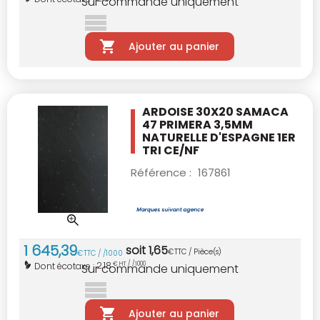
Sur commande uniquement
Ajouter au panier
ARDOISE 30X20 SAMACA
47 PRIMERA 3,5MM
NATURELLE D'ESPAGNE 1ER
TRI CE/NF
Référence :
167861
1 645
,
39
soit
1
,
65
€
TTC / Pièce(s)
€
TTC / /1000
2,18
Dont écotaxe :
€ HT / /1000
Sur commande uniquement
Ajouter au panier