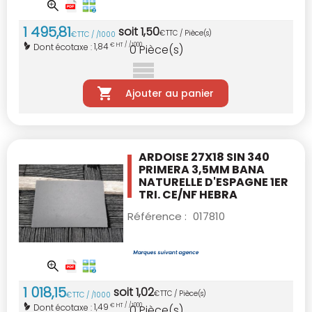
1 495
,
81
soit
1
,
50
€
TTC / Pièce(s)
€
TTC / /1000
1,84
Dont écotaxe :
€ HT / /1000
0
Pièce(s)
Ajouter au panier
ARDOISE 27X18 SIN 340
PRIMERA 3,5MM BANA
NATURELLE D'ESPAGNE 1ER
TRI. CE/NF
HEBRA
Référence :
017810
1 018
,
15
soit
1
,
02
€
TTC / Pièce(s)
€
TTC / /1000
1,49
Dont écotaxe :
€ HT / /1000
0
Pièce(s)