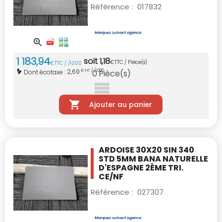
Référence :
017832
1 183
,
94
soit
1
,
18
€
TTC / Pièce(s)
€
TTC / /1000
2,69
Dont écotaxe :
€ HT / /1000
0
Pièce(s)
Ajouter au panier
ARDOISE 30X20 SIN 340
STD 5MM BANA
NATURELLE
D'ESPAGNE 2ÈME TRI.
CE/NF
Référence :
027307