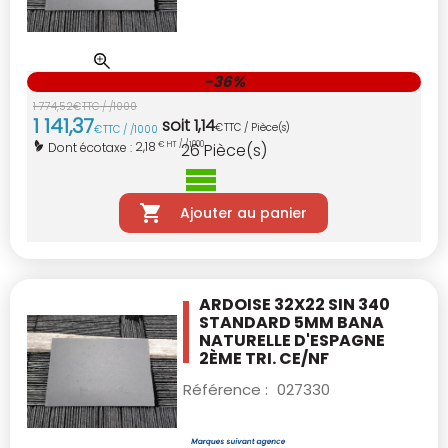
-36%
1 774
,
52
€
TTC / /1000
1 141
,
37
soit
1
,
14
€
TTC / Pièce(s)
€
TTC / /1000
2,18
Dont écotaxe :
€ HT / /1000
26
Pièce(s)
Ajouter au panier
ARDOISE 32X22 SIN 340
STANDARD 5MM BANA
NATURELLE D'ESPAGNE
2ÈME TRI. CE/NF
Référence :
027330