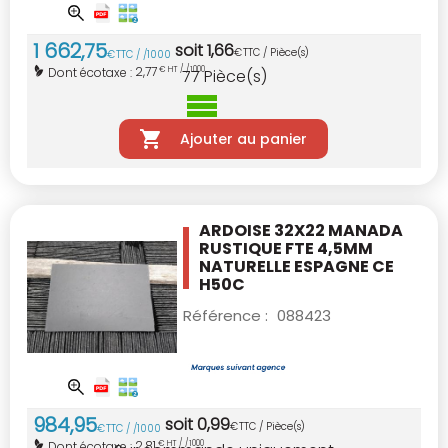
1 662
,
75
soit
1
,
66
€
TTC / Pièce(s)
€
TTC / /1000
2,77
Dont écotaxe :
€ HT / /1000
77
Pièce(s)
Ajouter au panier
ARDOISE 32X22 MANADA
RUSTIQUE FTE 4,5MM
NATURELLE ESPAGNE CE
H50C
Référence :
088423
984
,
95
soit
0
,
99
€
TTC / Pièce(s)
€
TTC / /1000
2,81
Dont écotaxe :
€ HT / /1000