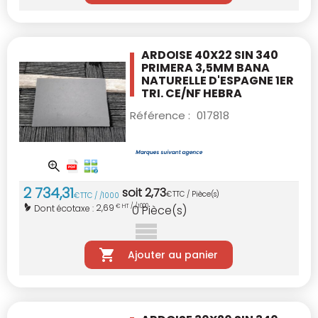
ARDOISE 40X22 SIN 340
PRIMERA 3,5MM BANA
NATURELLE D'ESPAGNE 1ER
TRI. CE/NF
HEBRA
Référence :
017818
2 734
,
31
soit
2
,
73
€
TTC / Pièce(s)
€
TTC / /1000
2,69
Dont écotaxe :
€ HT / /1000
0
Pièce(s)
Ajouter au panier