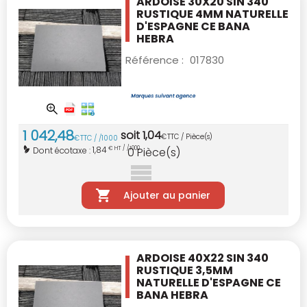
ARDOISE 30X20 SIN 340
RUSTIQUE 4MM
NATURELLE
D'ESPAGNE CE BANA
HEBRA
Référence :
017830
1 042
,
48
soit
1
,
04
€
TTC / Pièce(s)
€
TTC / /1000
1,84
Dont écotaxe :
€ HT / /1000
0
Pièce(s)
Ajouter au panier
ARDOISE 40X22 SIN 340
RUSTIQUE 3,5MM
NATURELLE D'ESPAGNE CE
BANA
HEBRA