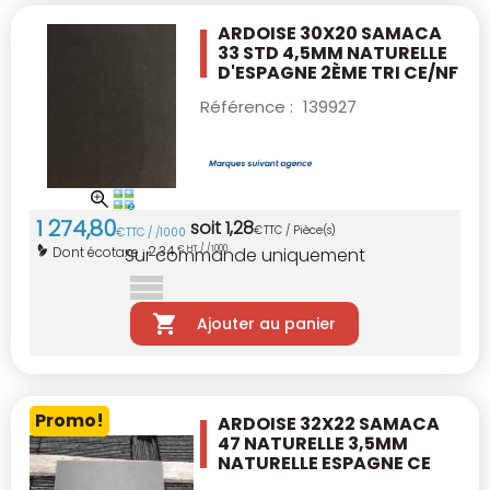
ARDOISE 30X20 SAMACA
33 STD 4,5MM
NATURELLE
D'ESPAGNE 2ÈME TRI CE/NF
Référence :
139927
1 274
,
80
soit
1
,
28
€
TTC / Pièce(s)
€
TTC / /1000
2,34
Dont écotaxe :
€ HT / /1000
Sur commande uniquement
Ajouter au panier
Promo!
ARDOISE 32X22 SAMACA
47 NATURELLE 3,5MM
NATURELLE ESPAGNE CE