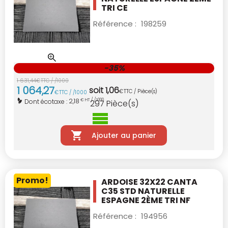
TRI CE
Référence :
198259
-35%
1 631
,
44
€
TTC / /1000
1 064
,
27
soit
1
,
06
€
TTC / Pièce(s)
€
TTC / /1000
2,18
Dont écotaxe :
€ HT / /1000
297
Pièce(s)
Ajouter au panier
Promo!
ARDOISE 32X22 CANTA
C35 STD
NATURELLE
ESPAGNE 2ÈME TRI NF
Référence :
194956