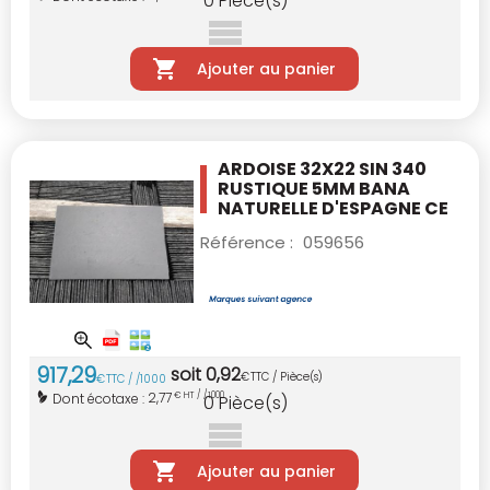
0
Pièce(s)
Ajouter au panier
ARDOISE 32X22 SIN 340
RUSTIQUE 5MM BANA
NATURELLE D'ESPAGNE CE
Référence :
059656
917
,
29
soit
0
,
92
€
TTC / Pièce(s)
€
TTC / /1000
2,77
Dont écotaxe :
€ HT / /1000
0
Pièce(s)
Ajouter au panier