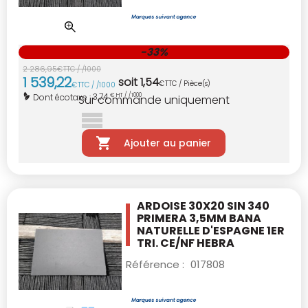
-33%
2 286
,
95
€
TTC / /1000
1 539
,
22
soit
1
,
54
€
TTC / Pièce(s)
€
TTC / /1000
3,74
Dont écotaxe :
€ HT / /1000
Sur commande uniquement
Ajouter au panier
ARDOISE 30X20 SIN 340
PRIMERA 3,5MM BANA
NATURELLE D'ESPAGNE 1ER
TRI. CE/NF
HEBRA
Référence :
017808