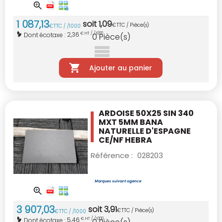
1 087
,
13
soit
1
,
09
€
TTC / Pièce(s)
€
TTC / /1000
2,36
Dont écotaxe :
€ HT / /1000
0
Pièce(s)
Ajouter au panier
ARDOISE 50X25 SIN 340
MXT 5MM BANA
NATURELLE D'ESPAGNE
CE/NF
HEBRA
Référence :
028203
3 907
,
03
soit
3
,
91
€
TTC / Pièce(s)
€
TTC / /1000
5,46
Dont écotaxe :
€ HT / /1000