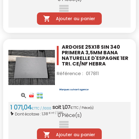
Ajouter au panier
ARDOISE 25X18 SIN 340
PRIMERA 3,5MM BANA
NATURELLE D'ESPAGNE 1ER
TRI. CE/NF
HEBRA
Référence :
017811
1 071
,
04
soit
1
,
07
€
TTC / Pièce(s)
€
TTC / /1000
1,38
Dont écotaxe :
€ HT / /1000
0
Pièce(s)
Ajouter au panier