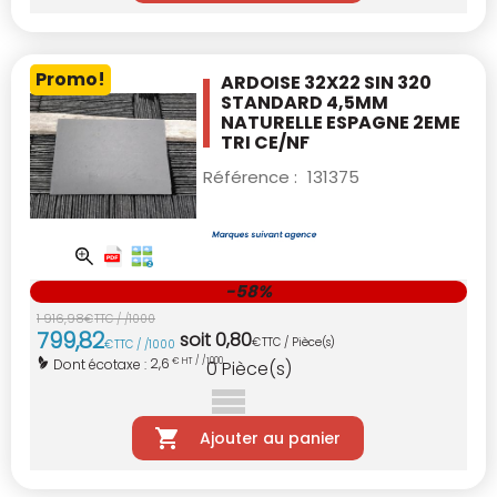
Promo!
ARDOISE 32X22 SIN 320
STANDARD 4,5MM
NATURELLE ESPAGNE 2EME
TRI CE/NF
Référence :
131375
-58%
1 916
,
98
€
TTC / /1000
799
,
82
soit
0
,
80
€
TTC / Pièce(s)
€
TTC / /1000
2,6
Dont écotaxe :
€ HT / /1000
0
Pièce(s)
Ajouter au panier