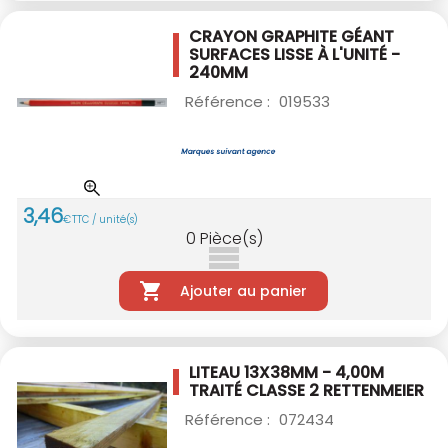
CRAYON GRAPHITE GÉANT
SURFACES LISSE
À L'UNITÉ -
240MM
Référence :
019533
3
,
46
€
TTC / unité(s)
0
Pièce(s)
Ajouter au panier
LITEAU 13X38MM - 4,00M
TRAITÉ CLASSE 2
RETTENMEIER
Référence :
072434