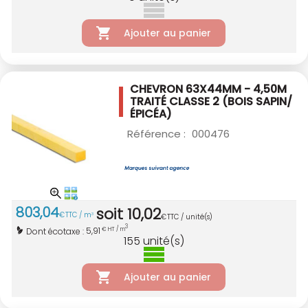
Ajouter au panier
CHEVRON 63X44MM - 4,50M
TRAITÉ CLASSE 2
(BOIS SAPIN/
ÉPICÉA)
Référence :
000476
803
,
04
soit
10
,
02
€
TTC / m
3
€
TTC / unité(s)
3
5,91
Dont écotaxe :
€ HT / m
155
unité(s)
Ajouter au panier