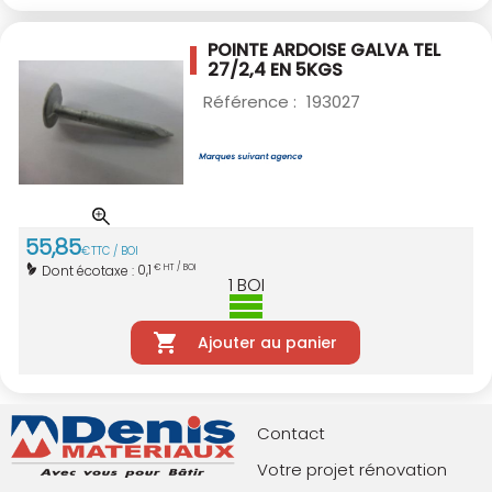
POINTE ARDOISE GALVA TEL
27/2,4 EN 5KGS
Référence :
193027
55
,
85
€
TTC / BOI
0,1
Dont écotaxe :
€ HT / BOI
1
BOI
Ajouter au panier
Contact
Votre projet rénovation