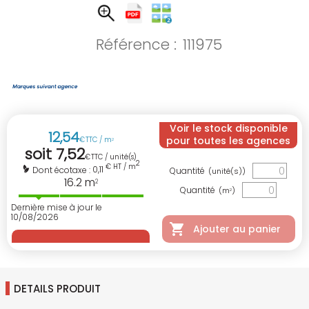
Référence :
111975
Voir le stock disponible
12
,
54
pour toutes les agences
€
TTC / m
2
soit
7
,
52
€
TTC / unité(s)
2
€ HT / m
0,11
Dont écotaxe :
Quantité
(unité(s))
16.2
m
2
Quantité
(m
)
2
Dernière mise à jour le
10/08/2026
Ajouter au panier
DETAILS PRODUIT