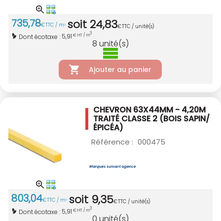
735
,
78
soit
24
,
83
€
TTC / m
3
€
TTC / unité(s)
3
5,91
Dont écotaxe :
€ HT / m
8
unité(s)
Ajouter au panier
CHEVRON 63X44MM - 4,20M
TRAITÉ CLASSE 2
(BOIS SAPIN/
ÉPICÉA)
Référence :
000475
803
,
04
soit
9
,
35
€
TTC / m
3
€
TTC / unité(s)
3
5,91
Dont écotaxe :
€ HT / m
0
unité(s)