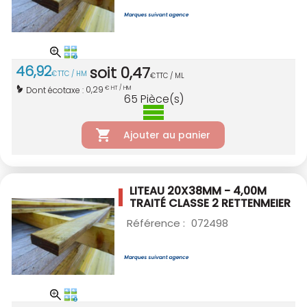
46
,
92
soit
0
,
47
€
TTC / HM
€
TTC / ML
0,29
Dont écotaxe :
€ HT / HM
65
Pièce(s)
Ajouter au panier
LITEAU 20X38MM - 4,00M
TRAITÉ CLASSE 2
RETTENMEIER
Référence :
072498