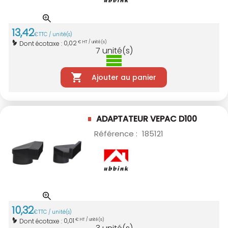
13
,
42
€
TTC / unité(s)
0,02
Dont écotaxe :
€ HT / unité(s)
7
unité(s)
Ajouter au panier
ADAPTATEUR VEPAC D100
Référence :
185121
10
,
32
€
TTC / unité(s)
0,01
Dont écotaxe :
€ HT / unité(s)