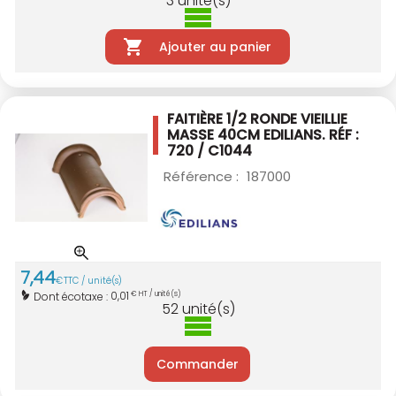
3
unité(s)
Ajouter au panier
FAITIÈRE 1/2 RONDE VIEILLIE
MASSE 40CM
EDILIANS. RÉF :
720 / C1044
Référence :
187000
7
,
44
€
TTC / unité(s)
0,01
Dont écotaxe :
€ HT / unité(s)
52
unité(s)
Commander