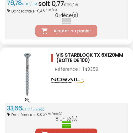
76
,
78
soit
0
,
77
€
TTC / HM
€
TTC / ML
0,45
Dont écotaxe :
€ HT / HM
0
Pièce(s)
Ajouter au panier
VIS STARBLOCK TX 6X120MM
(BOÎTE DE 100)
Référence :
143359
33
,
66
€
TTC / unité(s)
0,05
Dont écotaxe :
€ HT / unité(s)
8
unité(s)