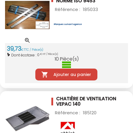
NORME ISO 9453
Référence :
185033
39
,
73
€
TTC / Pièce(s)
0
Dont écotaxe :
€ HT / Pièce(s)
10
Pièce(s)
Ajouter au panier
CHATIÈRE DE VENTILATION
VEPAC 140
Référence :
185120