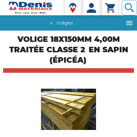
Denis matériaux
Voliges
Aller
VOLIGE 18X150MM 4,00M
au
contenu
TRAITÉE CLASSE 2
EN SAPIN
principal
(ÉPICÉA)