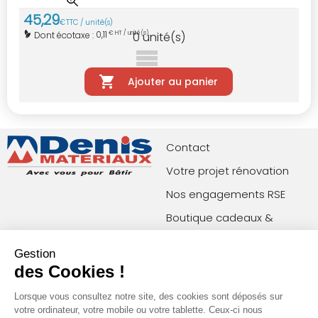
45
,
29
€
TTC / unité(s)
0,11
Dont écotaxe :
€ HT / unité(s)
0
unité(s)
Ajouter au panier
Contact
Votre projet rénovation
Nos engagements RSE
Boutique cadeaux &
privilèges
Gestion
Index égalité femmes-
des Cookies !
hommes
Lorsque vous consultez notre site, des cookies sont déposés sur
votre ordinateur, votre mobile ou votre tablette. Ceux-ci nous