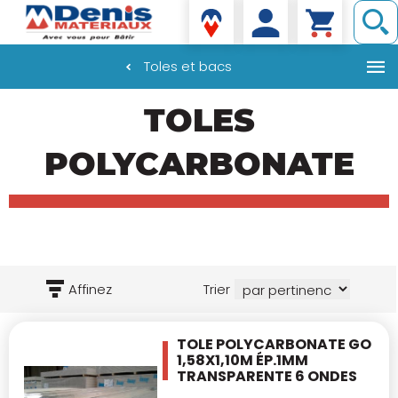
Denis matériaux
Toles et bacs
Aller
TOLES
au
contenu
principal
POLYCARBONATE
Affinez
Trier
TOLE POLYCARBONATE GO
1,58X1,10M ÉP.1MM
TRANSPARENTE 6 ONDES