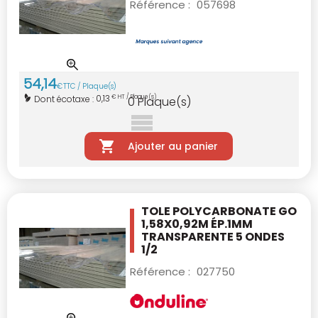
Référence :
057698
54
,
14
€
TTC / Plaque(s)
0,13
Dont écotaxe :
€ HT / Plaque(s)
0
Plaque(s)
Ajouter au panier
TOLE POLYCARBONATE GO
1,58X0,92M ÉP.1MM
TRANSPARENTE 5 ONDES
1/2
Référence :
027750