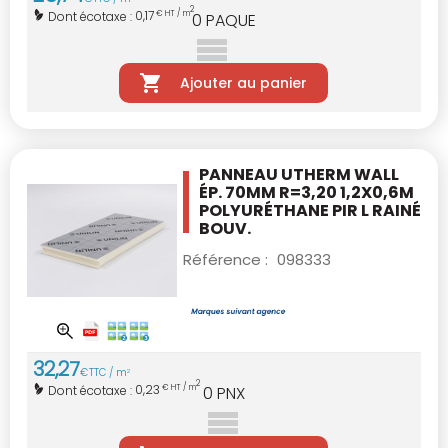
2
0,17
Dont écotaxe :
€ HT / m
0
PAQUE
Ajouter au panier
PANNEAU UTHERM WALL
ÉP. 70MM R=3,20
1,2X0,6M
POLYURÉTHANE PIR L RAINÉ
BOUV.
Référence :
098333
32
,
27
€
TTC / m
2
2
0,23
Dont écotaxe :
€ HT / m
0
PNX