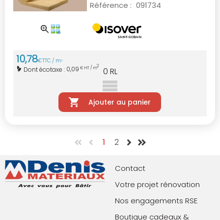
Référence :
091734
10
,
78
€
TTC / m
2
2
0,09
Dont écotaxe :
€ HT / m
0
RL
Ajouter au panier
1
2
Contact
Votre projet rénovation
Nos engagements RSE
Boutique cadeaux &