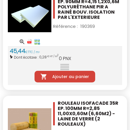
ÉP. 90MM R=4,15
1,2X0,6M
POLYURÉTHANE PIR A
RAINÉ BOUV.
ISOLATION
PAR L'EXTERIEURE
Référence :
190369
45
,
44
€
TTC / m
2
2
0,28
Dont écotaxe :
€ HT / m
0
PNX
Ajouter au panier
ROULEAU ISOFACADE 35R
EP. 100MM R=2,85
11,00X0,60M (6,60M2) -
LAINE DE VERRE
(2
ROULEAUX)