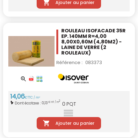
Ajouter au panier
ROULEAU ISOFACADE 35R
EP. 140MM R=4,00
8,00X0,60M (4,80M2) -
LAINE DE VERRE
(2
ROULEAUX)
Référence :
083373
14
,
06
€
TTC / m
2
2
0,13
Dont écotaxe :
€ HT / m
0
PQT
Ajouter au panier