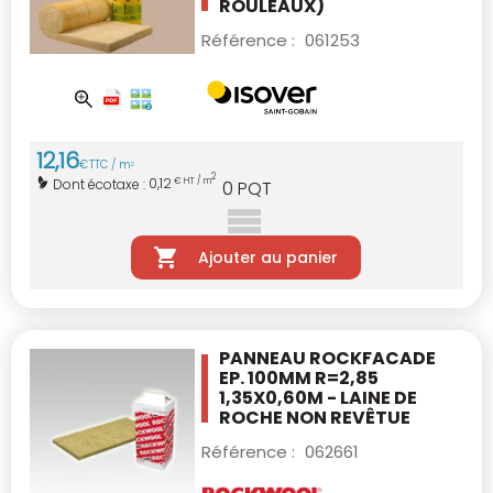
ROULEAUX)
Référence :
061253
12
,
16
€
TTC / m
2
2
0,12
Dont écotaxe :
€ HT / m
0
PQT
Ajouter au panier
PANNEAU ROCKFACADE
EP. 100MM R=2,85
1,35X0,60M - LAINE DE
ROCHE NON REVÊTUE
Référence :
062661