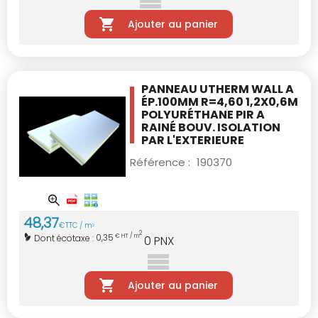
Ajouter au panier
PANNEAU UTHERM WALL A
ÉP.100MM R=4,60
1,2X0,6M
POLYURÉTHANE PIR A
RAINÉ BOUV.
ISOLATION
PAR L'EXTERIEURE
Référence :
190370
48
,
37
€
TTC / m
2
2
0,35
Dont écotaxe :
€ HT / m
0
PNX
Ajouter au panier