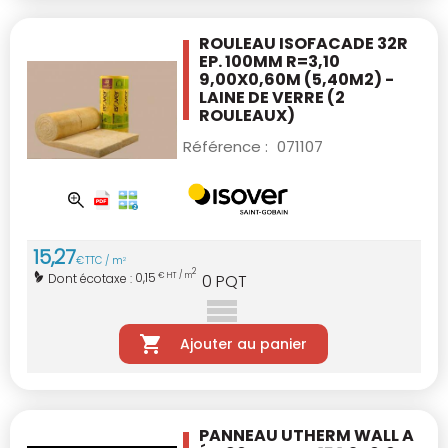
ROULEAU ISOFACADE 32R
EP. 100MM R=3,10
9,00X0,60M (5,40M2) -
LAINE DE VERRE
(2
ROULEAUX)
Référence :
071107
15
,
27
€
TTC / m
2
2
0,15
Dont écotaxe :
€ HT / m
0
PQT
Ajouter au panier
PANNEAU UTHERM WALL A