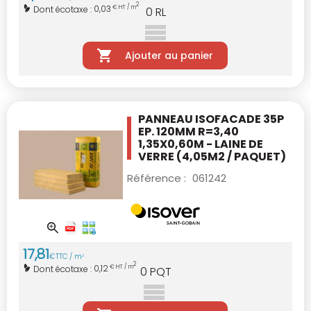
2
0,03
Dont écotaxe :
€ HT / m
0
RL
Ajouter au panier
PANNEAU ISOFACADE 35P
EP. 120MM R=3,40
1,35X0,60M - LAINE DE
VERRE
(4,05M2 / PAQUET)
Référence :
061242
17
,
81
€
TTC / m
2
2
0,12
Dont écotaxe :
€ HT / m
0
PQT