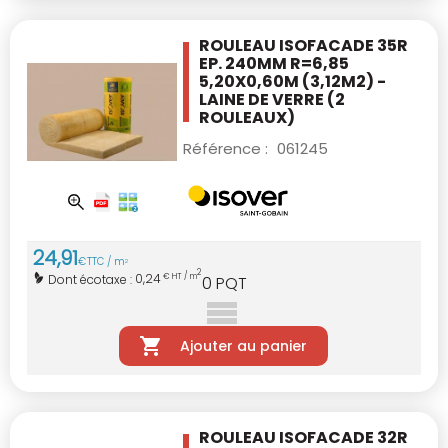
ROULEAU ISOFACADE 35R
EP. 240MM R=6,85
5,20X0,60M (3,12M2) -
LAINE DE VERRE
(2
ROULEAUX)
Référence :
061245
24
,
91
€
TTC / m
2
2
0,24
Dont écotaxe :
€ HT / m
0
PQT
Ajouter au panier
ROULEAU ISOFACADE 32R