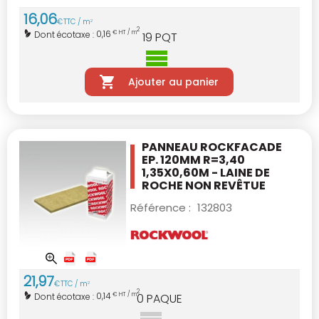
16
,
06
€
TTC / m
2
2
0,16
Dont écotaxe :
€ HT / m
19
PQT
Ajouter au panier
PANNEAU ROCKFACADE
EP. 120MM R=3,40
1,35X0,60M - LAINE DE
ROCHE NON REVÊTUE
Référence :
132803
21
,
97
€
TTC / m
2
2
0,14
Dont écotaxe :
€ HT / m
0
PAQUE