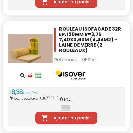
Ajouter au panier
ROULEAU ISOFACADE 32R
EP. 120MM R=3,75
7,40X0,60M (4,44M2) -
LAINE DE VERRE
(2
ROULEAUX)
Référence :
061251
18
,
38
€
TTC / m
2
2
0,18
Dont écotaxe :
€ HT / m
0
PQT
Ajouter au panier