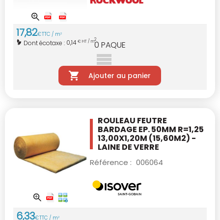
17
,
82
€
TTC / m
2
2
0,14
Dont écotaxe :
€ HT / m
0
PAQUE
Ajouter au panier
ROULEAU FEUTRE
BARDAGE EP. 50MM R=1,25
13,00X1,20M (15,60M2) -
LAINE DE VERRE
Référence :
006064
6
,
33
€
TTC / m
2