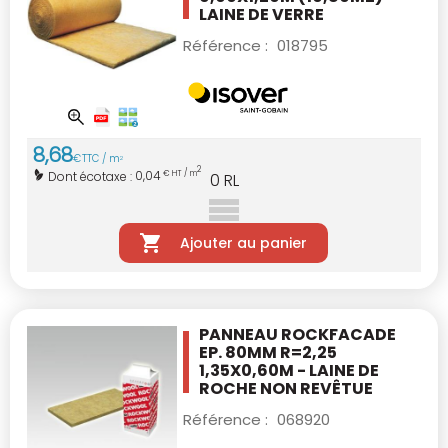
LAINE DE VERRE
Référence :
018795
8
,
68
€
TTC / m
2
2
0,04
Dont écotaxe :
€ HT / m
0
RL
Ajouter au panier
PANNEAU ROCKFACADE
EP. 80MM R=2,25
1,35X0,60M - LAINE DE
ROCHE NON REVÊTUE
Référence :
068920