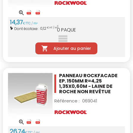
14
,
37
€
TTC / m
2
2
0,12
Dont écotaxe :
€ HT / m
0
PAQUE
Ajouter au panier
PANNEAU ROCKFACADE
EP. 150MM R=4,25
1,35X0,60M - LAINE DE
ROCHE NON REVÊTUE
Référence :
069041
26
,
74
€
TTC / m
2