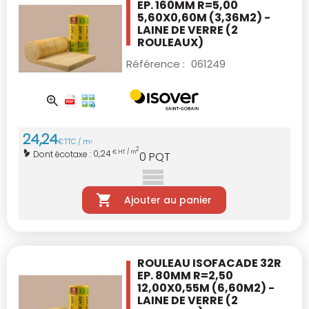
EP. 160MM R=5,00
5,60X0,60M (3,36M2) -
LAINE DE VERRE
(2
ROULEAUX)
Référence :
061249
24
,
24
€
TTC / m
2
2
0,24
Dont écotaxe :
€ HT / m
0
PQT
Ajouter au panier
ROULEAU ISOFACADE 32R
EP. 80MM R=2,50
12,00X0,55M (6,60M2) -
LAINE DE VERRE
(2