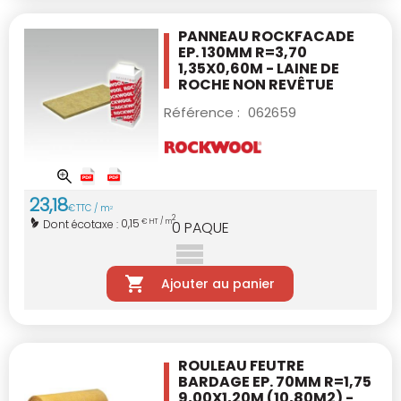
PANNEAU ROCKFACADE
EP. 130MM R=3,70
1,35X0,60M - LAINE DE
ROCHE NON REVÊTUE
Référence :
062659
23
,
18
€
TTC / m
2
2
0,15
Dont écotaxe :
€ HT / m
0
PAQUE
Ajouter au panier
ROULEAU FEUTRE
BARDAGE EP. 70MM R=1,75
9,00X1,20M (10,80M2) -