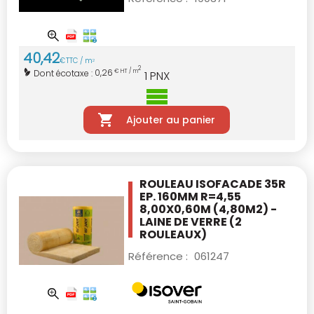
40
,
42
€
TTC / m
2
2
0,26
Dont écotaxe :
€ HT / m
1
PNX
Ajouter au panier
ROULEAU ISOFACADE 35R
EP. 160MM R=4,55
8,00X0,60M (4,80M2) -
LAINE DE VERRE
(2
ROULEAUX)
Référence :
061247