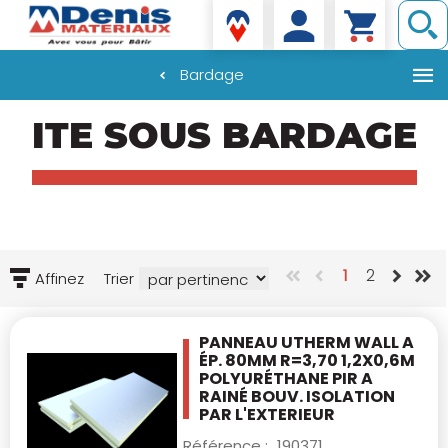
Denis matériaux
Bardage
Aller
ITE SOUS BARDAGE
au
contenu
principal
1
2
Affinez
Trier
PANNEAU UTHERM WALL A
ÉP. 80MM R=3,70
1,2X0,6M
POLYURÉTHANE PIR A
RAINÉ BOUV.
ISOLATION
PAR L'EXTERIEUR
Référence :
190371