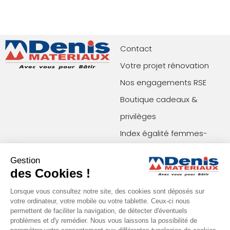
Contact
Votre projet rénovation
Nos engagements RSE
Boutique cadeaux &
privilèges
Index égalité femmes-
hommes
Gestion
des Cookies !
Paiements acceptés
Restons en contact !
Lorsque vous consultez notre site, des cookies sont déposés sur
votre ordinateur, votre mobile ou votre tablette. Ceux-ci nous
permettent de faciliter la navigation, de détecter d'éventuels
Conditions générales de vente (agences)
problèmes et d'y remédier. Nous vous laissons la possibilité de