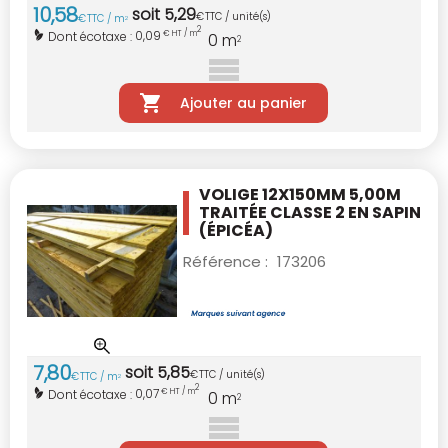
10
,
58
soit
5
,
29
€
TTC / unité(s)
€
TTC / m
2
2
0,09
Dont écotaxe :
€ HT / m
0
m
2
Ajouter au panier
VOLIGE 12X150MM 5,00M
TRAITÉE CLASSE 2
EN SAPIN
(ÉPICÉA)
Référence :
173206
7
,
80
soit
5
,
85
€
TTC / unité(s)
€
TTC / m
2
2
0,07
Dont écotaxe :
€ HT / m
0
m
2