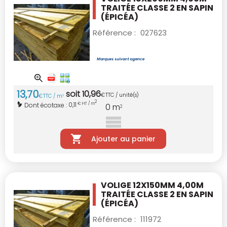
TRAITÉE CLASSE 2
EN SAPIN
(ÉPICÉA)
Référence :
027623
13
,
70
soit
10
,
96
€
TTC / unité(s)
€
TTC / m
2
2
0,11
Dont écotaxe :
€ HT / m
0
m
2
Ajouter au panier
VOLIGE 12X150MM 4,00M
TRAITÉE CLASSE 2
EN SAPIN
(ÉPICÉA)
Référence :
111972