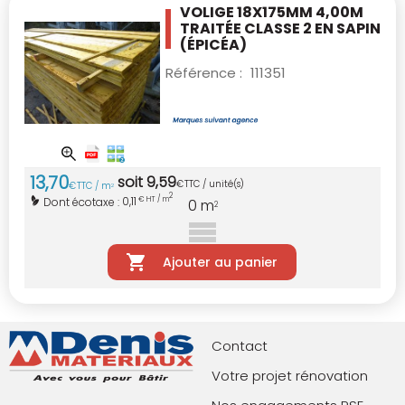
VOLIGE 18X175MM 4,00M
TRAITÉE CLASSE 2
EN SAPIN
(ÉPICÉA)
Référence :
111351
13
,
70
soit
9
,
59
€
TTC / unité(s)
€
TTC / m
2
2
0,11
Dont écotaxe :
€ HT / m
0
m
2
Ajouter au panier
Contact
Votre projet rénovation