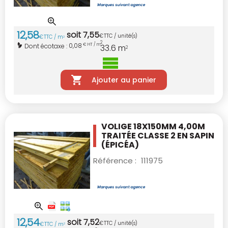
12
,
58
soit
7
,
55
€
TTC / unité(s)
€
TTC / m
2
2
0,08
Dont écotaxe :
€ HT / m
33.6
m
2
Ajouter au panier
VOLIGE 18X150MM 4,00M
TRAITÉE CLASSE 2
EN SAPIN
(ÉPICÉA)
Référence :
111975
12
,
54
soit
7
,
52
€
TTC / unité(s)
€
TTC / m
2