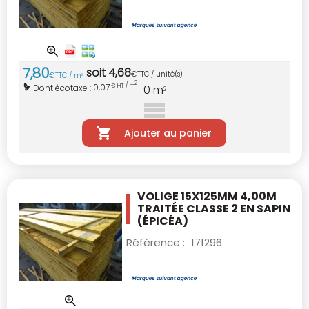
7
,
80
soit
4
,
68
€
TTC / unité(s)
€
TTC / m
2
2
0,07
Dont écotaxe :
€ HT / m
0
m
2
Ajouter au panier
VOLIGE 15X125MM 4,00M
TRAITÉE CLASSE 2
EN SAPIN
(ÉPICÉA)
Référence :
171296