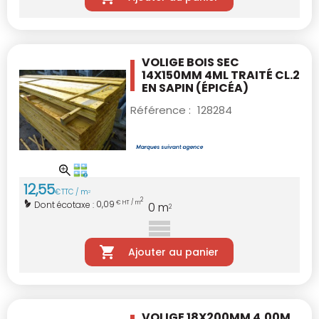
VOLIGE BOIS SEC
14X150MM 4ML TRAITÉ CL.2
EN SAPIN (ÉPICÉA)
Référence :
128284
12
,
55
€
TTC / m
2
2
0,09
Dont écotaxe :
€ HT / m
0
m
2
Ajouter au panier
VOLIGE 18X200MM 4,00M