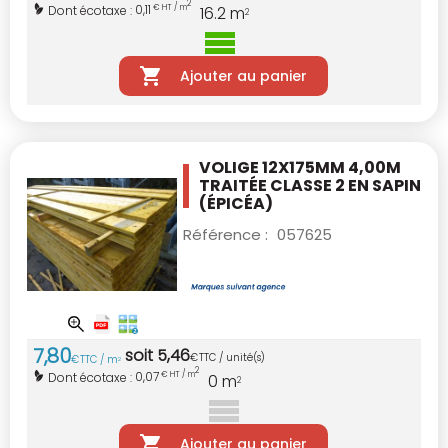
2
0,11
Dont écotaxe :
€ HT / m
16.2
m
2
Ajouter au panier
VOLIGE 12X175MM 4,00M
TRAITÉE CLASSE 2
EN SAPIN
(ÉPICÉA)
Référence :
057625
7
,
80
soit
5
,
46
€
TTC / unité(s)
€
TTC / m
2
2
0,07
Dont écotaxe :
€ HT / m
0
m
2
Ajouter au panier