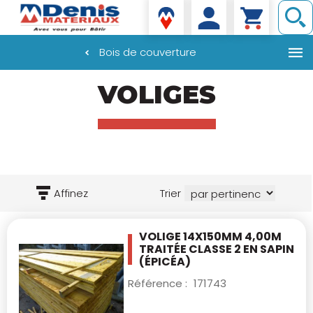
Denis matériaux
Bois de couverture
Aller
VOLIGES
au
contenu
principal
Affinez
Trier
VOLIGE 14X150MM 4,00M
TRAITÉE CLASSE 2
EN SAPIN
(ÉPICÉA)
Référence :
171743