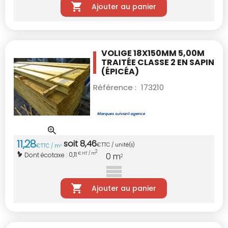
Ajouter au panier
VOLIGE 18X150MM 5,00M
TRAITÉE CLASSE 2
EN SAPIN
(ÉPICÉA)
Référence :
173210
11
,
28
soit
8
,
46
€
TTC / unité(s)
€
TTC / m
2
2
0,11
Dont écotaxe :
€ HT / m
0
m
2
Ajouter au panier