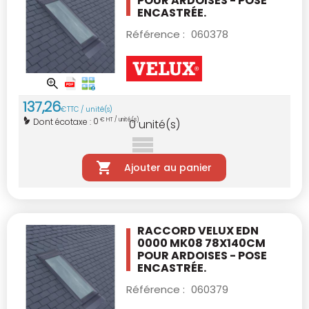
POUR ARDOISES - POSE
ENCASTRÉE.
Référence :
060378
137
,
26
€
TTC / unité(s)
0
Dont écotaxe :
€ HT / unité(s)
0
unité(s)
Ajouter au panier
RACCORD VELUX EDN
0000 MK08 78X140CM
POUR ARDOISES - POSE
ENCASTRÉE.
Référence :
060379