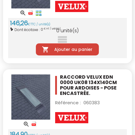
146
,
26
€
TTC / unité(s)
0
Dont écotaxe :
€ HT / unité(s)
0
unité(s)
Ajouter au panier
RACCORD VELUX EDN
0000 UK08 134X140CM
POUR ARDOISES - POSE
ENCASTRÉE.
Référence :
060383
184
,
90