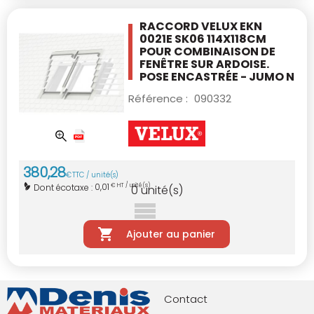
RACCORD VELUX EKN
0021E SK06 114X118CM
POUR COMBINAISON DE
FENÊTRE SUR ARDOISE.
POSE ENCASTRÉE - JUMO N
Référence :
090332
380
,
28
€
TTC / unité(s)
0,01
Dont écotaxe :
€ HT / unité(s)
0
unité(s)
Ajouter au panier
Contact