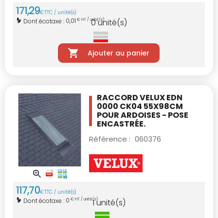
171
,
29
€
TTC / unité(s)
0,01
Dont écotaxe :
€ HT / unité(s)
0
unité(s)
Ajouter au panier
RACCORD VELUX EDN
0000 CK04 55X98CM
POUR ARDOISES - POSE
ENCASTRÉE.
Référence :
060376
117
,
70
€
TTC / unité(s)
0
Dont écotaxe :
€ HT / unité(s)
1
unité(s)