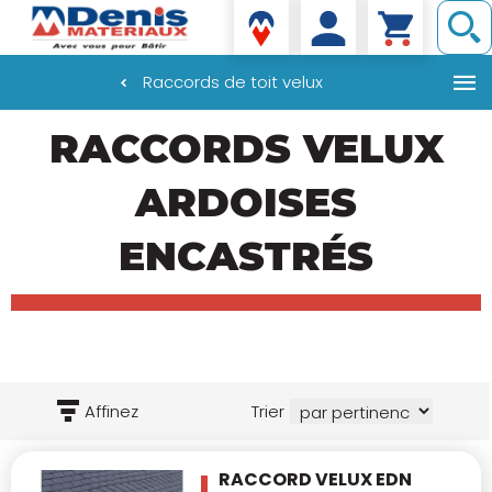
Denis matériaux
Raccords de toit velux
Aller
RACCORDS VELUX
au
contenu
principal
ARDOISES
ENCASTRÉS
Affinez
Trier
RACCORD VELUX EDN