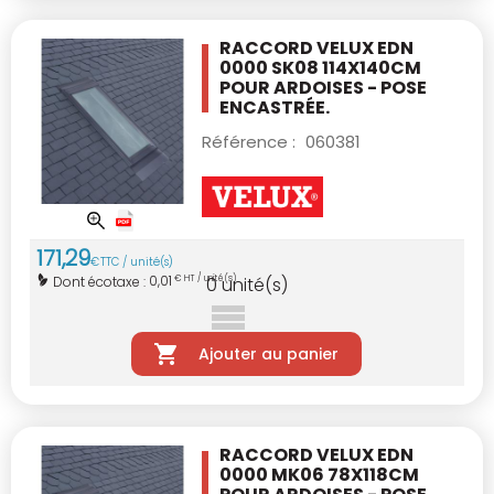
RACCORD VELUX EDN
0000 SK08 114X140CM
POUR ARDOISES - POSE
ENCASTRÉE.
Référence :
060381
171
,
29
€
TTC / unité(s)
0,01
Dont écotaxe :
€ HT / unité(s)
0
unité(s)
Ajouter au panier
RACCORD VELUX EDN
0000 MK06 78X118CM