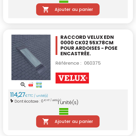
Ajouter au panier
RACCORD VELUX EDN
0000 CK02 55X78CM
POUR ARDOISES - POSE
ENCASTRÉE.
Référence :
060375
114
,
27
€
TTC / unité(s)
0
Dont écotaxe :
€ HT / unité(s)
1
unité(s)
Ajouter au panier