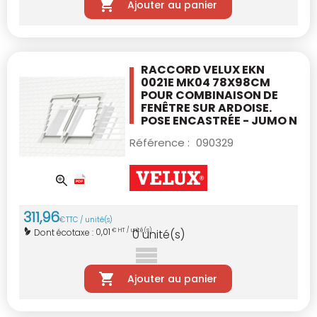
Ajouter au panier
RACCORD VELUX EKN
0021E MK04 78X98CM
POUR COMBINAISON DE
FENÊTRE SUR ARDOISE.
POSE ENCASTRÉE - JUMO N
Référence :
090329
311
,
96
€
TTC / unité(s)
0,01
Dont écotaxe :
€ HT / unité(s)
0
unité(s)
Ajouter au panier