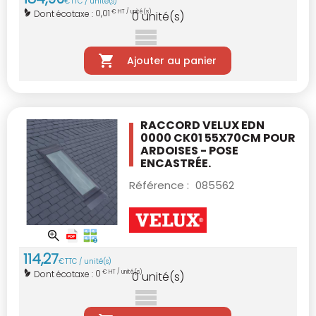
€
TTC / unité(s)
0,01
Dont écotaxe :
€ HT / unité(s)
0
unité(s)
Ajouter au panier
RACCORD VELUX EDN
0000 CK01 55X70CM
POUR
ARDOISES - POSE
ENCASTRÉE.
Référence :
085562
114
,
27
€
TTC / unité(s)
0
Dont écotaxe :
€ HT / unité(s)
0
unité(s)