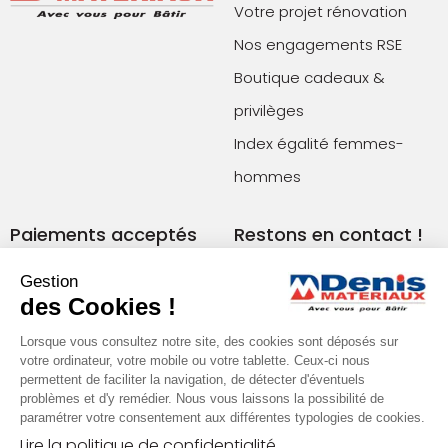
Votre projet rénovation
Nos engagements RSE
Boutique cadeaux &
privilèges
Index égalité femmes-
hommes
Paiements acceptés
Restons en contact !
Gestion
des Cookies !
Conditions générales de vente (agences)
Conditions générales de vente (e-commerce)
Lorsque vous consultez notre site, des cookies sont déposés sur
Mentions légales
Plan du site
votre ordinateur, votre mobile ou votre tablette. Ceux-ci nous
Politique de confidentialité
permettent de faciliter la navigation, de détecter d'éventuels
problèmes et d'y remédier. Nous vous laissons la possibilité de
paramétrer votre consentement aux différentes typologies de cookies.
Lire la politique de confidentialité