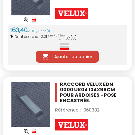
163
,
40
€
TTC / unité(s)
0,01
Dont écotaxe :
€ HT / unité(s)
unité(s)
Ajouter au panier
RACCORD VELUX EDN
0000 UK04 134X98CM
POUR ARDOISES - POSE
ENCASTRÉE.
Référence :
060382