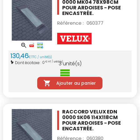
0000 MK04 78X98CM
POUR ARDOISES - POSE
ENCASTRÉE.
Référence :
060377
130
,
46
€
TTC / unité(s)
0
Dont écotaxe :
€ HT / unité(s)
3
unité(s)
Ajouter au panier
RACCORD VELUX EDN
0000 SK06 114X118CM
POUR ARDOISES - POSE
ENCASTRÉE.
Référence :
060380