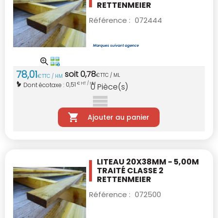
RETTENMEIER
Référence :
072444
78
,
01
soit
0
,
78
€
TTC / ML
€
TTC / HM
0,51
Dont écotaxe :
€ HT / HM
0
Pièce(s)
Ajouter au panier
LITEAU 20X38MM - 5,00M
TRAITÉ CLASSE 2
RETTENMEIER
Référence :
072500