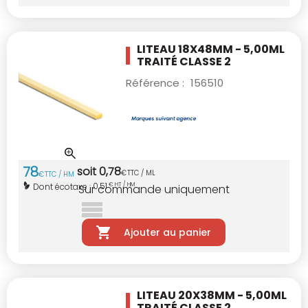
LITEAU 18X48MM - 5,00ML
TRAITÉ CLASSE 2
Référence :
156510
78
soit
0
,
78
€
TTC / ML
€
TTC / HM
0,51
Dont écotaxe :
€ HT / HM
Sur commande uniquement
Ajouter au panier
LITEAU 20X38MM - 5,00ML
TRAITÉ CLASSE 2