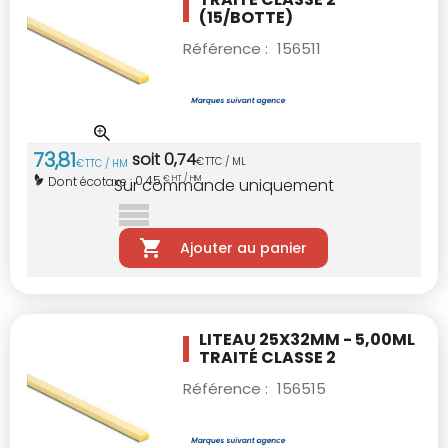
(15/BOTTE)
Référence :
156511
73
,
81
soit
0
,
74
€
TTC / ML
€
TTC / HM
0,45
Dont écotaxe :
€ HT / HM
Sur commande uniquement
Ajouter au panier
LITEAU 25X32MM - 5,00ML
TRAITÉ CLASSE 2
Référence :
156515