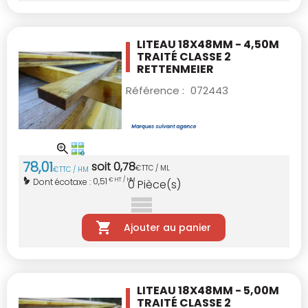
LITEAU 18X48MM - 4,50M
TRAITÉ CLASSE 2
RETTENMEIER
Référence :
072443
78
,
01
soit
0
,
78
€
TTC / ML
€
TTC / HM
0,51
Dont écotaxe :
€ HT / HM
0
Pièce(s)
Ajouter au panier
LITEAU 18X48MM - 5,00M
TRAITÉ CLASSE 2