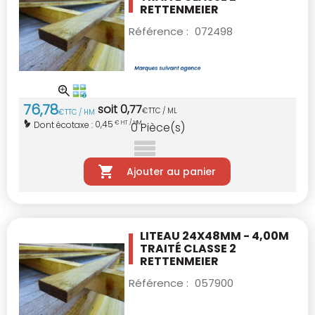
RETTENMEIER
Référence :
072498
76
,
78
soit
0
,
77
€
TTC / ML
€
TTC / HM
0,45
Dont écotaxe :
€ HT / HM
0
Pièce(s)
Ajouter au panier
LITEAU 24X48MM - 4,00M
TRAITÉ CLASSE 2
RETTENMEIER
Référence :
057900