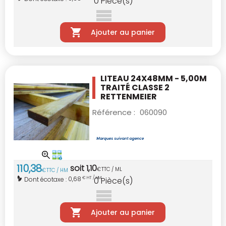
0
Pièce(s)
Ajouter au panier
LITEAU 24X48MM - 5,00M
TRAITÉ CLASSE 2
RETTENMEIER
Référence :
060090
110
,
38
soit
1
,
10
€
TTC / ML
€
TTC / HM
0,68
Dont écotaxe :
€ HT / HM
0
Pièce(s)
Ajouter au panier