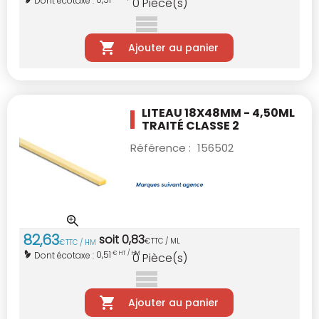
Dont écotaxe :
0
Pièce(s)
Ajouter au panier
LITEAU 18X48MM - 4,50ML
TRAITÉ CLASSE 2
Référence :
156502
82
,
63
soit
0
,
83
€
TTC / ML
€
TTC / HM
0,51
Dont écotaxe :
€ HT / HM
0
Pièce(s)
Ajouter au panier