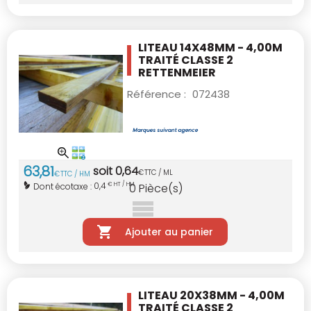
LITEAU 14X48MM - 4,00M
TRAITÉ CLASSE 2
RETTENMEIER
Référence :
072438
63
,
81
soit
0
,
64
€
TTC / ML
€
TTC / HM
0,4
Dont écotaxe :
€ HT / HM
0
Pièce(s)
Ajouter au panier
LITEAU 20X38MM - 4,00M
TRAITÉ CLASSE 2