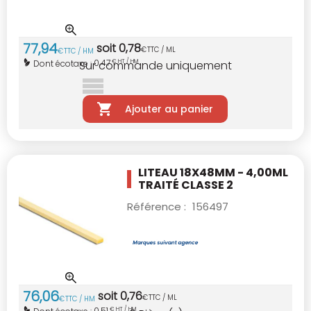
77
,
94
soit
0
,
78
€
TTC / ML
€
TTC / HM
0,47
Dont écotaxe :
€ HT / HM
Sur commande uniquement
Ajouter au panier
LITEAU 18X48MM - 4,00ML
TRAITÉ CLASSE 2
Référence :
156497
76
,
06
soit
0
,
76
€
TTC / ML
€
TTC / HM
0,51
€ HT / HM