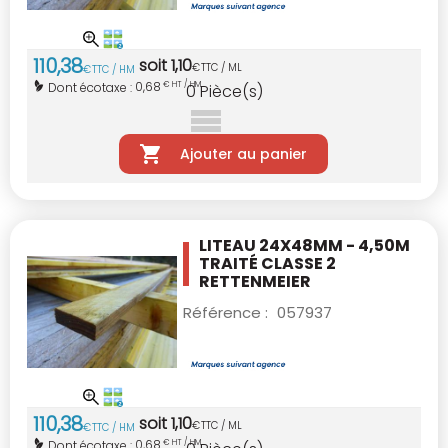
110
,
38
soit
1
,
10
€
TTC / ML
€
TTC / HM
0,68
Dont écotaxe :
€ HT / HM
0
Pièce(s)
Ajouter au panier
LITEAU 24X48MM - 4,50M
TRAITÉ CLASSE 2
RETTENMEIER
Référence :
057937
110
,
38
soit
1
,
10
€
TTC / ML
€
TTC / HM
0,68
Dont écotaxe :
€ HT / HM