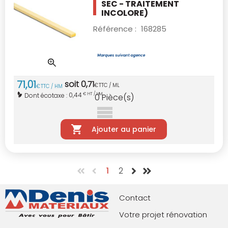
SEC - TRAITEMENT
INCOLORE)
Référence :
168285
71
,
01
soit
0
,
71
€
TTC / ML
€
TTC / HM
0,44
Dont écotaxe :
€ HT / HM
0
Pièce(s)
Ajouter au panier
1
2
Contact
Votre projet rénovation