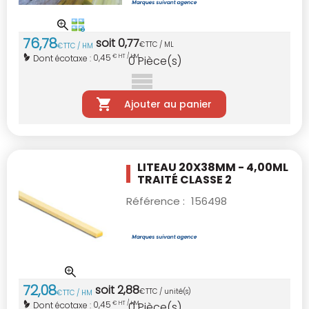
76
,
78
soit
0
,
77
€
TTC / ML
€
TTC / HM
0,45
Dont écotaxe :
€ HT / HM
0
Pièce(s)
Ajouter au panier
LITEAU 20X38MM - 4,00ML
TRAITÉ CLASSE 2
Référence :
156498
72
,
08
soit
2
,
88
€
TTC / unité(s)
€
TTC / HM
0,45
Dont écotaxe :
€ HT / HM
0
Pièce(s)