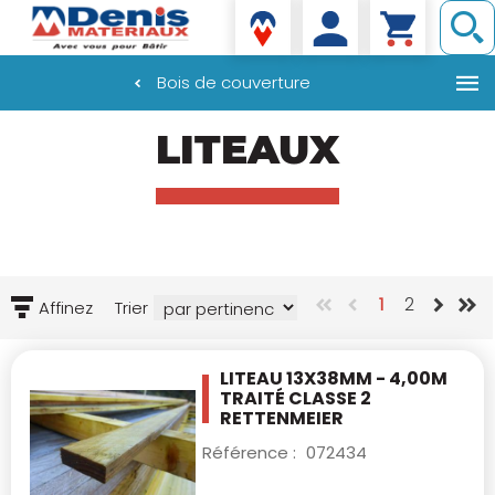
Denis matériaux
Bois de couverture
Aller
LITEAUX
au
contenu
principal
1
2
Affinez
Trier
LITEAU 13X38MM - 4,00M
TRAITÉ CLASSE 2
RETTENMEIER
Référence :
072434