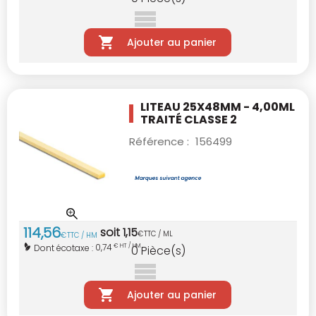
Ajouter au panier
LITEAU 25X48MM - 4,00ML
TRAITÉ CLASSE 2
Référence :
156499
114
,
56
soit
1
,
15
€
TTC / ML
€
TTC / HM
0,74
Dont écotaxe :
€ HT / HM
0
Pièce(s)
Ajouter au panier