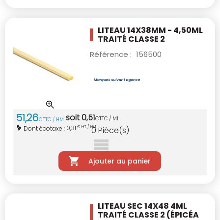
LITEAU 14X38MM - 4,50ML
TRAITÉ CLASSE 2
Référence :
156500
51
,
26
soit
0
,
51
€
TTC / ML
€
TTC / HM
0,31
Dont écotaxe :
€ HT / HM
0
Pièce(s)
Ajouter au panier
LITEAU SEC 14X48 4ML
TRAITÉ CLASSE 2
(ÉPICÉA