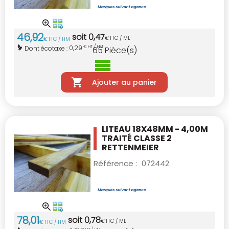
46
,
92
soit
0
,
47
€
TTC / ML
€
TTC / HM
0,29
Dont écotaxe :
€ HT / HM
65
Pièce(s)
Ajouter au panier
LITEAU 18X48MM - 4,00M
TRAITÉ CLASSE 2
RETTENMEIER
Référence :
072442
78
,
01
soit
0
,
78
€
TTC / ML
€
TTC / HM