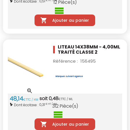
0,51
Dont écotaxe :
€ HT / HM
12
Pièce(s)
Ajouter au panier
LITEAU 14X38MM - 4,00ML
TRAITÉ CLASSE 2
Référence :
156495
48
,
14
soit
0
,
48
€
TTC / ML
€
TTC / HM
0,31
Dont écotaxe :
€ HT / HM
312
Pièce(s)
Ajouter au panier