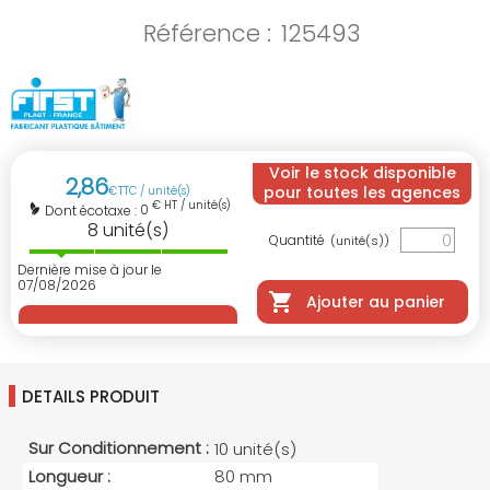
Référence :
125493
Voir le stock disponible
2
,
86
pour toutes les agences
€
TTC / unité(s)
€ HT / unité(s)
0
Dont écotaxe :
8
unité(s)
Quantité
(unité(s))
Dernière mise à jour le
07/08/2026
Ajouter au panier
DETAILS PRODUIT
Sur Conditionnement :
10 unité(s)
Longueur :
80 mm