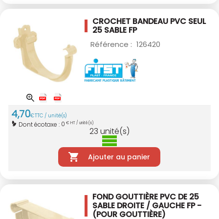
CROCHET BANDEAU PVC SEUL
25 SABLE
FP
Référence :
126420
4
,
70
€
TTC / unité(s)
0
Dont écotaxe :
€ HT / unité(s)
23
unité(s)
Ajouter au panier
FOND GOUTTIÈRE PVC DE 25
SABLE
DROITE / GAUCHE FP -
(POUR GOUTTIÈRE)