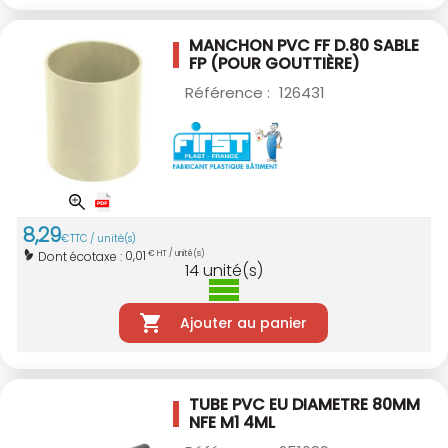
MANCHON PVC FF D.80 SABLE
FP (POUR GOUTTIÈRE)
Référence :
126431
8
,
29
€
TTC / unité(s)
0,01
Dont écotaxe :
€ HT / unité(s)
14
unité(s)
Ajouter au panier
TUBE PVC EU DIAMETRE 80MM
NFE M1 4ML