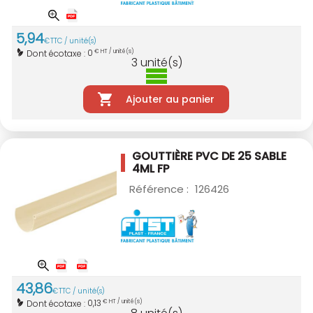
5
,
94
€
TTC / unité(s)
0
Dont écotaxe :
€ HT / unité(s)
3
unité(s)
Ajouter au panier
GOUTTIÈRE PVC DE 25 SABLE
4ML FP
Référence :
126426
43
,
86
€
TTC / unité(s)
0,13
Dont écotaxe :
€ HT / unité(s)