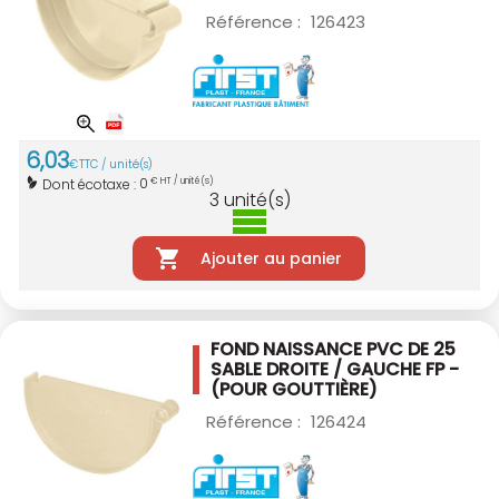
Référence :
126423
6
,
03
€
TTC / unité(s)
0
Dont écotaxe :
€ HT / unité(s)
3
unité(s)
Ajouter au panier
FOND NAISSANCE PVC DE 25
SABLE
DROITE / GAUCHE FP -
(POUR GOUTTIÈRE)
Référence :
126424