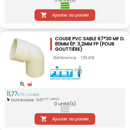
Ajouter au panier
COUDE PVC SABLE 67°30 MF D.
80MM
ÉP. 3,2MM FP (POUR
GOUTTIÈRE)
Référence :
126418
11
,
77
€
TTC / unité(s)
0,01
Dont écotaxe :
€ HT / unité(s)
0
unité(s)
Ajouter au panier