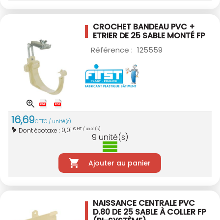
CROCHET BANDEAU PVC +
ETRIER DE 25 SABLE
MONTÉ FP
Référence :
125559
16
,
69
€
TTC / unité(s)
0,01
Dont écotaxe :
€ HT / unité(s)
9
unité(s)
Ajouter au panier
NAISSANCE CENTRALE PVC
D.80 DE 25 SABLE
À COLLER FP