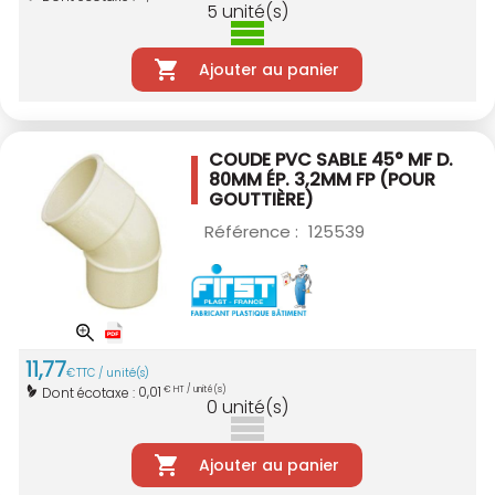
5
unité(s)
Ajouter au panier
COUDE PVC SABLE 45° MF D.
80MM
ÉP. 3,2MM FP (POUR
GOUTTIÈRE)
Référence :
125539
11
,
77
€
TTC / unité(s)
0,01
Dont écotaxe :
€ HT / unité(s)
0
unité(s)
Ajouter au panier