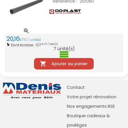
Référence :
251080
20
,
16
€
TTC / unité(s)
0,17
Dont écotaxe :
€ HT / unité(s)
7
unité(s)
Ajouter au panier
Contact
Votre projet rénovation
Nos engagements RSE
Boutique cadeaux &
privilèges