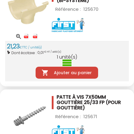
(BI-SYSTÈME)
Référence :
125670
21
,
23
€
TTC / unité(s)
0,01
Dont écotaxe :
€ HT / unité(s)
1
unité(s)
Ajouter au panier
PATTE À VIS 7X50MM
GOUTTIÈRE 25/33
FP (POUR
GOUTTIÈRE)
Référence :
125671