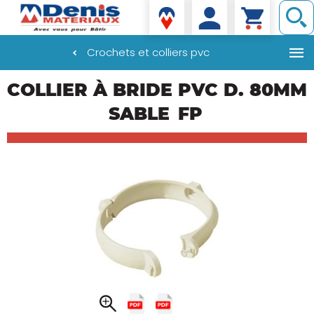
Denis matériaux
Crochets et colliers pvc
Aller
COLLIER À BRIDE PVC D. 80MM
au
contenu
SABLE
FP
principal