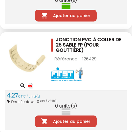
8
unité(s)
Ajouter au panier
JONCTION PVC À COLLER DE
25 SABLE
FP (POUR
GOUTTIÈRE)
Référence :
126429
4
,
27
€
TTC / unité(s)
0
Dont écotaxe :
€ HT / unité(s)
0
unité(s)
Ajouter au panier