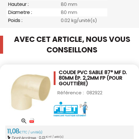
Hauteur :
80 mm
Diametre :
80 mm
Poids :
0.02 kg/unité(s)
AVEC CET ARTICLE, NOUS VOUS
CONSEILLONS
COUDE PVC SABLE 87° MF D.
80MM
ÉP. 2,2MM FP (POUR
GOUTTIÈRE)
Référence :
082922
11
,
08
€
TTC / unité(s)
0,01
Dont écotaxe :
€ HT / unité(s)