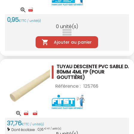
0
,
95
€
TTC / unité(s)
0
unité(s)
Ajouter au panier
TUYAU DESCENTE PVC SABLE D.
80MM 4ML
FP (POUR
GOUTTIÈRE)
Référence :
125766
37
,
76
€
TTC / unité(s)
0,16
Dont écotaxe :
€ HT / unité(s)
5
unité(s)