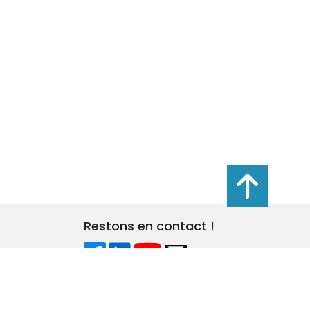
s réglementations. Personnalisez vos préférences pour contrôler
Restons en contact !