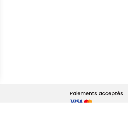
s Options
ètres de confidentialité, en garantissant la conformité avec le
Paiements acceptés
et rénovation
ements RSE
adeaux & privilèges