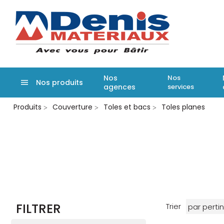
Denis matér
Nos
Nos
Nos produits
agences
services
Aller
Produits
Couverture
Toles et bacs
Toles planes
au
contenu
principal
FILTRER
Trier