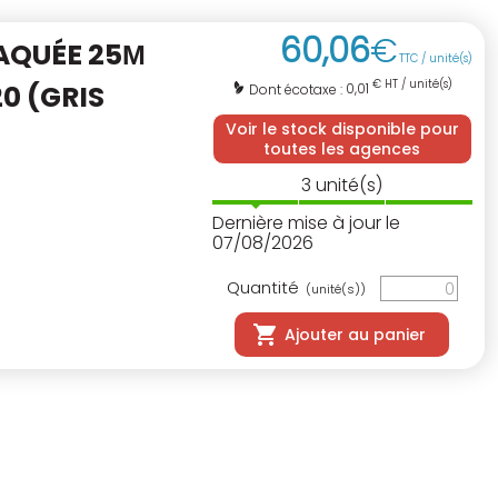
60
,
06
€
AQUÉE 25Μ
TTC / unité(s)
€ HT / unité(s)
0 (GRIS
0,01
Dont écotaxe :
Voir le stock disponible pour
toutes les agences
3
unité(s)
Dernière mise à jour le
07/08/2026
Quantité
(unité(s))
Ajouter au panier