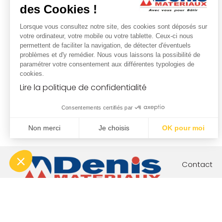
des Cookies !
Lorsque vous consultez notre site, des cookies sont déposés sur
votre ordinateur, votre mobile ou votre tablette. Ceux-ci nous
permettent de faciliter la navigation, de détecter d'éventuels
problèmes et d'y remédier. Nous vous laissons la possibilité de
paramétrer votre consentement aux différentes typologies de
cookies.
Lire la politique de confidentialité
Consentements certifiés par
Non merci
Je choisis
OK pour moi
Plateforme de Gestion du Consentement : Personnalisez vo
Axeptio consent
Notre plateforme vous permet d'adapter et de gérer vos param
Contact
Votre proj
Nos engag
Boutique c