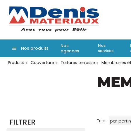
Denis matér
Nos
Nos
Nos produits
agences
services
Aller
Produits
Couverture
Toitures terrasse
Membranes ét
au
contenu
principal
MEM
FILTRER
Trier