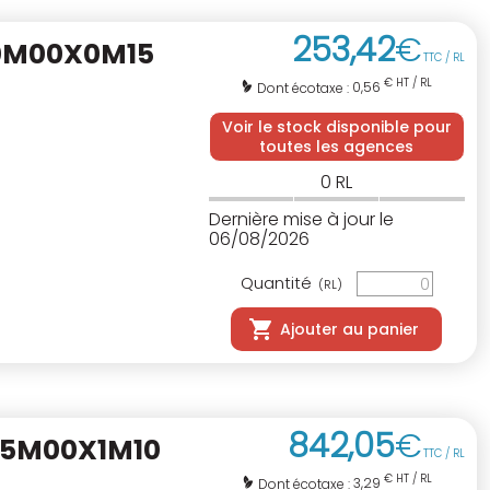
253
,
42
€
20M00X0M15
TTC / RL
€ HT / RL
0,56
Dont écotaxe :
Voir le stock disponible pour
toutes les agences
0
RL
Dernière mise à jour le
06/08/2026
Quantité
(RL)
Ajouter au panier
842
,
05
€
15M00X1M10
TTC / RL
€ HT / RL
3,29
Dont écotaxe :