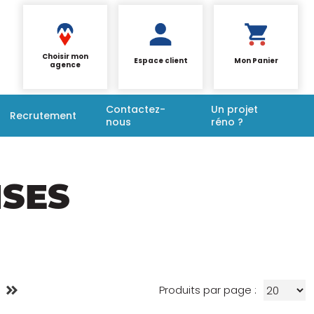
Choisir mon
Espace client
Mon Panier
agence
Contactez-
Un projet
Recrutement
nous
réno ?
ISES
Produits par page :