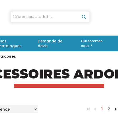
iaux
Nos
Demande de
Qui sommes-
catalogues
devis
nous ?
 ardoises
ESSOIRES ARDO
1
2