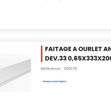
FAITAGE A OURLET A
DEV.33
0,65X333X2
Référence :
005179