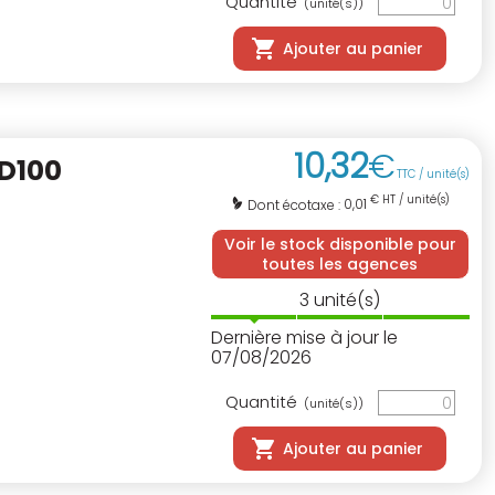
Quantité
(unité(s))
Ajouter au panier
10
,
32
€
D100
TTC / unité(s)
€ HT / unité(s)
0,01
Dont écotaxe :
Voir le stock disponible pour
toutes les agences
3
unité(s)
Dernière mise à jour le
07/08/2026
Quantité
(unité(s))
Ajouter au panier