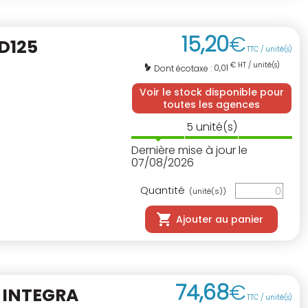
15
,
20
€
D125
TTC / unité(s)
€ HT / unité(s)
0,01
Dont écotaxe :
Voir le stock disponible pour
toutes les agences
5
unité(s)
Dernière mise à jour le
07/08/2026
Quantité
(unité(s))
Ajouter au panier
74
,
68
€
 INTEGRA
TTC / unité(s)