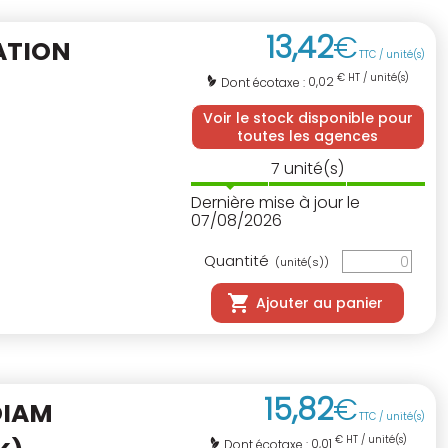
13
,
42
€
ATION
TTC / unité(s)
€ HT / unité(s)
0,02
Dont écotaxe :
Voir le stock disponible pour
toutes les agences
7
unité(s)
Dernière mise à jour le
07/08/2026
Quantité
(unité(s))
Ajouter au panier
15
,
82
€
DIAM
TTC / unité(s)
€ HT / unité(s)
0,01
Dont écotaxe :