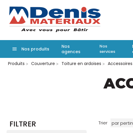
Denis matér
Nos
Nos
Nos produits
agences
services
Aller
Produits
Couverture
Toiture en ardoises
Accessoires
au
contenu
principal
ACC
FILTRER
Trier