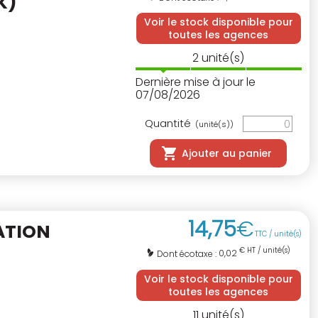
K)
Voir le stock disponible pour
toutes les agences
2
unité(s)
Dernière mise à jour le
07/08/2026
Quantité
(unité(s))
Ajouter au panier
14
,
75
€
ATION
TTC / unité(s)
€ HT / unité(s)
0,02
Dont écotaxe :
Voir le stock disponible pour
toutes les agences
11
unité(s)