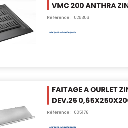
VMC 200
ANTHRA ZI
Référence :
026306
FAITAGE A OURLET Z
DEV.25
0,65X250X2
Référence :
005178