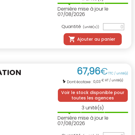
Dernière mise à jour le
07/08/2026
Quantité
(unité(s))
Ajouter au panier
67
,
96
€
ATION
TTC / unité(s)
€ HT / unité(s)
0,03
Dont écotaxe :
Voir le stock disponible pour
toutes les agences
3
unité(s)
Dernière mise à jour le
07/08/2026