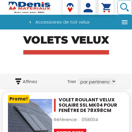
Denis matériaux
Accessoires de toit velux
Aller
VOLETS VELUX
au
contenu
principal
Affinez
Trier
Promo!
VOLET ROULANT VELUX
SOLAIRE SSL MK04
POUR
FENÊTRE DE 78X98CM
Référence :
058004