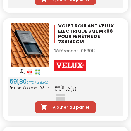
VOLET ROULANT VELUX
ELECTRIQUE SML MK08
POUR FENÊTRE DE
78X140CM
Référence :
058012
591
,
80
€
TTC / unité(s)
0,34
Dont écotaxe :
€ HT / unité(s)
0
unité(s)
Ajouter au panier