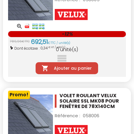
-12%
692
,
51
789
,
96
€
TTC
€
TTC / unité(s)
0,34
Dont écotaxe :
€ HT / unité(s)
0
unité(s)
Ajouter au panier
Promo!
VOLET ROULANT VELUX
SOLAIRE SSL MK08
POUR
FENÊTRE DE 78X140CM
Référence :
058006