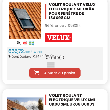
VOLET ROULANT VELUX
ELECTRIQUE SML UK04
POUR FENÊTRE DE
134X98CM
Référence :
058014
665
,
72
€
TTC / unité(s)
0,34
Dont écotaxe :
€ HT / unité(s)
0
unité(s)
Ajouter au panier
VOLET ROULANT
ÉLECTRIQUE VELUX SML
UK08
SML UK08 0000S