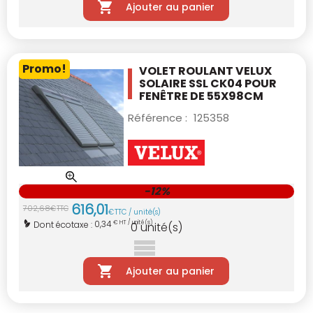
Ajouter au panier
Promo!
VOLET ROULANT VELUX
SOLAIRE SSL CK04
POUR
FENÊTRE DE 55X98CM
Référence :
125358
-12%
616
,
01
702
,
68
€
TTC
€
TTC / unité(s)
0,34
Dont écotaxe :
€ HT / unité(s)
0
unité(s)
Ajouter au panier