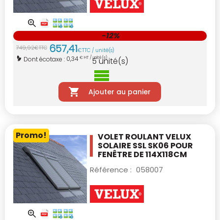
-12%
657
,
41
749
,
92
€
TTC
€
TTC / unité(s)
0,34
Dont écotaxe :
€ HT / unité(s)
5
unité(s)
Ajouter au panier
Promo!
VOLET ROULANT VELUX
SOLAIRE SSL SK06
POUR
FENÊTRE DE 114X118CM
Référence :
058007