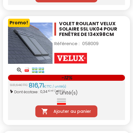
Promo!
VOLET ROULANT VELUX
SOLAIRE SSL UK04
POUR
FENÊTRE DE 134X98CM
Référence :
058009
-12%
816
,
71
931
,
64
€
TTC
€
TTC / unité(s)
0,34
Dont écotaxe :
€ HT / unité(s)
0
unité(s)
Ajouter au panier