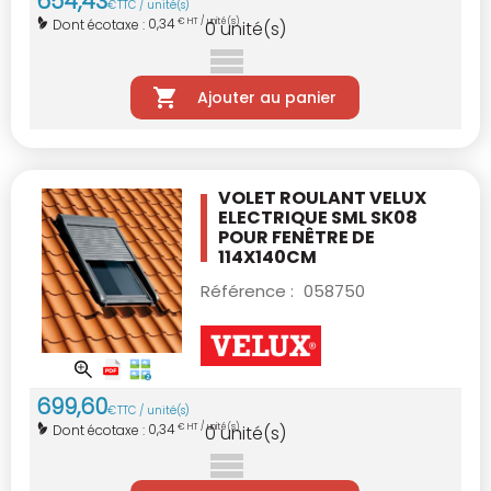
654
,
43
€
TTC / unité(s)
0,34
Dont écotaxe :
€ HT / unité(s)
0
unité(s)
Ajouter au panier
VOLET ROULANT VELUX
ELECTRIQUE SML SK08
POUR FENÊTRE DE
114X140CM
Référence :
058750
699
,
60
€
TTC / unité(s)
0,34
Dont écotaxe :
€ HT / unité(s)
0
unité(s)