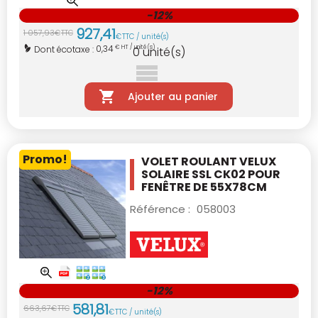
-12%
927
,
41
1 057
,
93
€
TTC
€
TTC / unité(s)
0,34
Dont écotaxe :
€ HT / unité(s)
0
unité(s)
Ajouter au panier
Promo!
VOLET ROULANT VELUX
SOLAIRE SSL CK02
POUR
FENÊTRE DE 55X78CM
Référence :
058003
-12%
581
,
81
663
,
67
€
TTC
€
TTC / unité(s)