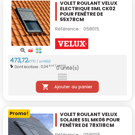
VOLET ROULANT VELUX
ELECTRIQUE SML CK02
POUR FENÊTRE DE
55X78CM
Référence :
058015
473
,
72
€
TTC / unité(s)
0,34
Dont écotaxe :
€ HT / unité(s)
0
unité(s)
Ajouter au panier
Promo!
VOLET ROULANT VELUX
SOLAIRE SSL MK06
POUR
FENÊTRE DE 78X118CM
Référence :
058005