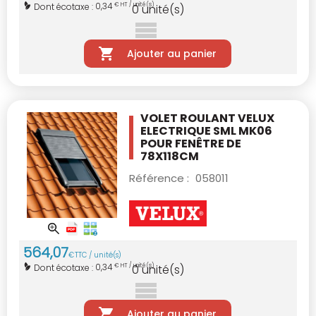
0,34
Dont écotaxe :
€ HT / unité(s)
0
unité(s)
Ajouter au panier
VOLET ROULANT VELUX
ELECTRIQUE SML MK06
POUR FENÊTRE DE
78X118CM
Référence :
058011
564
,
07
€
TTC / unité(s)
0,34
Dont écotaxe :
€ HT / unité(s)
0
unité(s)
Ajouter au panier