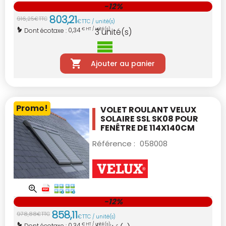
-12%
803
,
21
916
,
25
€
TTC
€
TTC / unité(s)
0,34
Dont écotaxe :
€ HT / unité(s)
3
unité(s)
Ajouter au panier
Promo!
VOLET ROULANT VELUX
SOLAIRE SSL SK08
POUR
FENÊTRE DE 114X140CM
Référence :
058008
-12%
858
,
11
978
,
88
€
TTC
€
TTC / unité(s)
0,34
Dont écotaxe :
€ HT / unité(s)