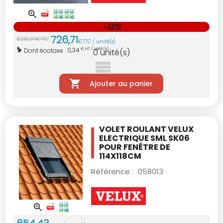
-12%
726
,
71
828
,
97
€
TTC
€
TTC / unité(s)
0,34
Dont écotaxe :
€ HT / unité(s)
0
unité(s)
Ajouter au panier
VOLET ROULANT VELUX
ELECTRIQUE SML SK06
POUR FENÊTRE DE
114X118CM
Référence :
058013