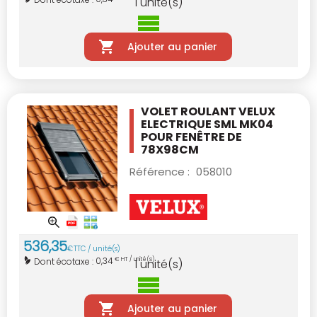
1
unité(s)
Ajouter au panier
VOLET ROULANT VELUX
ELECTRIQUE SML MK04
POUR FENÊTRE DE
78X98CM
Référence :
058010
536
,
35
€
TTC / unité(s)
0,34
Dont écotaxe :
€ HT / unité(s)
1
unité(s)
Ajouter au panier