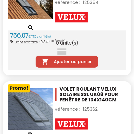
Référence :
125354
756
,
07
€
TTC / unité(s)
0,34
Dont écotaxe :
€ HT / unité(s)
0
unité(s)
Ajouter au panier
Promo!
VOLET ROULANT VELUX
SOLAIRE SSL UK08
POUR
FENÊTRE DE 134X140CM
Référence :
125362