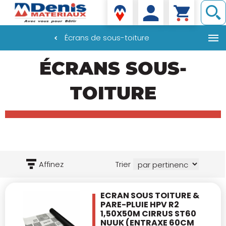
Denis matériaux
Écrans de sous-toiture
Aller
ÉCRANS SOUS-
au
contenu
principal
TOITURE
Affinez
Trier
ECRAN SOUS TOITURE &
PARE-PLUIE HPV R2
1,50X50M CIRRUS ST60
NUUK
(ENTRAXE 60CM