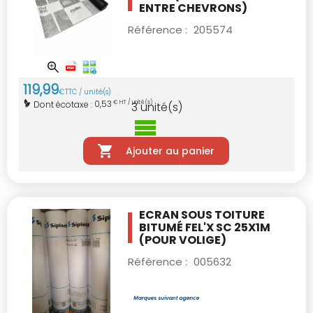
ENTRE CHEVRONS)
Référence :
205574
119
,
99
€
TTC / unité(s)
0,53
Dont écotaxe :
€ HT / unité(s)
3
unité(s)
Ajouter au panier
ECRAN SOUS TOITURE
BITUMÉ FEL'X SC 25X1M
(POUR VOLIGE)
Référence :
005632