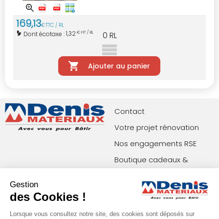
169
,
13
€
TTC / RL
1,32
Dont écotaxe :
€ HT / RL
0
RL
Ajouter au panier
Contact
Votre projet rénovation
Nos engagements RSE
Boutique cadeaux &
privilèges
Gestion
Index égalité femmes-
des Cookies !
hommes
Lorsque vous consultez notre site, des cookies sont déposés sur