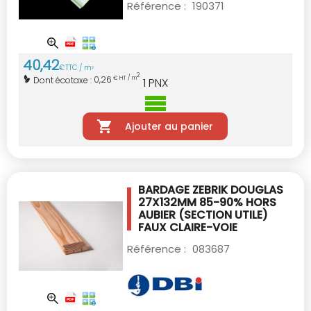
Référence :
190371
40
,
42
€
TTC / m
2
2
0,26
Dont écotaxe :
€ HT / m
1
PNX
Ajouter au panier
BARDAGE ZEBRIK DOUGLAS
27X132MM
85-90% HORS
AUBIER
(SECTION UTILE)
FAUX CLAIRE-VOIE
Référence :
083687