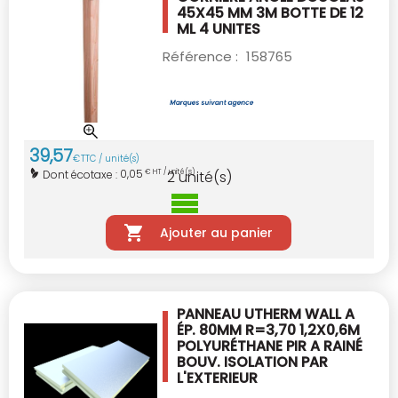
45X45 MM 3M
BOTTE DE 12
ML 4 UNITES
Référence :
158765
39
,
57
€
TTC / unité(s)
0,05
Dont écotaxe :
€ HT / unité(s)
2
unité(s)
Ajouter au panier
PANNEAU UTHERM WALL A
ÉP. 80MM R=3,70
1,2X0,6M
POLYURÉTHANE PIR A RAINÉ
BOUV.
ISOLATION PAR
L'EXTERIEUR