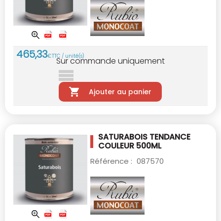
465
,
33
€
TTC / unité(s)
Sur commande uniquement
Ajouter au panier
SATURABOIS TENDANCE
COULEUR 500ML
Référence :
087570