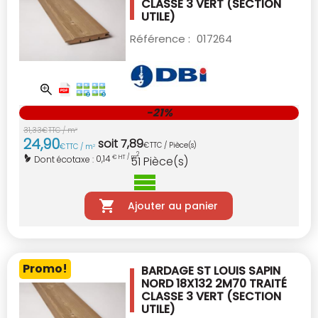
CLASSE 3 VERT
(SECTION
UTILE)
Référence :
017264
-21%
31
,
33
€
TTC / m
2
24
,
90
soit
7
,
89
€
TTC / Pièce(s)
€
TTC / m
2
2
0,14
Dont écotaxe :
€ HT / m
51
Pièce(s)
Ajouter au panier
Promo!
BARDAGE ST LOUIS SAPIN
NORD 18X132 2M70
TRAITÉ
CLASSE 3 VERT
(SECTION
UTILE)