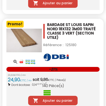
Ajouter au panier
Promo!
BARDAGE ST LOUIS SAPIN
NORD 18X132 3M00
TRAITÉ
CLASSE 3 VERT
(SECTION
UTILE)
Référence :
125180
-21%
31
,
33
€
TTC / m
2
24
,
90
soit
9
,
86
€
TTC / Pièce(s)
€
TTC / m
2
2
0,14
Dont écotaxe :
€ HT / m
140
Pièce(s)
Ajouter au panier