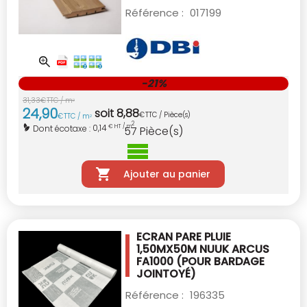
Référence :
017199
-21%
31
,
33
€
TTC / m
2
24
,
90
soit
8
,
88
€
TTC / Pièce(s)
€
TTC / m
2
2
0,14
Dont écotaxe :
€ HT / m
57
Pièce(s)
Ajouter au panier
ECRAN PARE PLUIE
1,50MX50M NUUK
ARCUS
FA1000 (POUR BARDAGE
JOINTOYÉ)
Référence :
196335