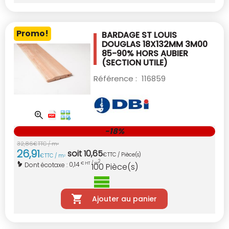
Promo!
BARDAGE ST LOUIS
DOUGLAS 18X132MM 3M00
85-90% HORS AUBIER
(SECTION UTILE)
Référence :
116859
-18%
32
,
86
€
TTC / m
2
26
,
91
soit
10
,
65
€
TTC / Pièce(s)
€
TTC / m
2
2
0,14
Dont écotaxe :
€ HT / m
100
Pièce(s)
Ajouter au panier