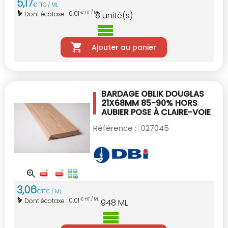
5
,
17
€
TTC / ML
0,01
Dont écotaxe :
€ HT / ML
8
unité(s)
Ajouter au panier
BARDAGE OBLIK DOUGLAS
21X68MM
85-90% HORS
AUBIER
POSE À CLAIRE-VOIE
Référence :
027045
3
,
06
€
TTC / ML
0,01
Dont écotaxe :
€ HT / ML
948
ML