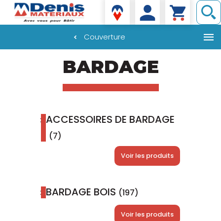
Denis matériaux
Couverture
Aller
BARDAGE
au
contenu
principal
ACCESSOIRES DE BARDAGE
(7)
Voir les produits
BARDAGE BOIS
(197)
Voir les produits