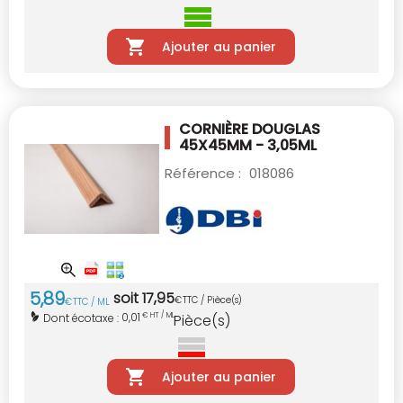
Ajouter au panier
CORNIÈRE DOUGLAS
45X45MM - 3,05ML
Référence :
018086
5
,
89
soit
17
,
95
€
TTC / Pièce(s)
€
TTC / ML
0,01
Dont écotaxe :
€ HT / ML
Pièce(s)
Ajouter au panier