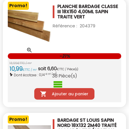
Promo!
PLANCHE BARDAGE CLASSE
III 18X150 4,00ML
SAPIN
TRAITE VERT
Référence :
204379
-21%
13
,
95
€
TTC / m
2
10
,
99
soit
6
,
60
€
TTC / Pièce(s)
€
TTC / m
2
2
0,14
Dont écotaxe :
€ HT / m
38
Pièce(s)
Ajouter au panier
Promo!
BARDAGE ST LOUIS SAPIN
NORD 18X132 2M40
TRAITÉ