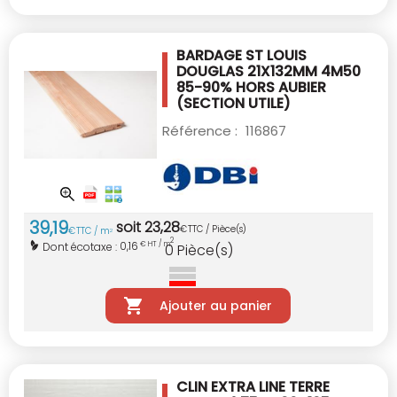
BARDAGE ST LOUIS
DOUGLAS 21X132MM 4M50
85-90% HORS AUBIER
(SECTION UTILE)
Référence :
116867
39
,
19
soit
23
,
28
€
TTC / Pièce(s)
€
TTC / m
2
2
0,16
Dont écotaxe :
€ HT / m
0
Pièce(s)
Ajouter au panier
CLIN EXTRA LINE TERRE