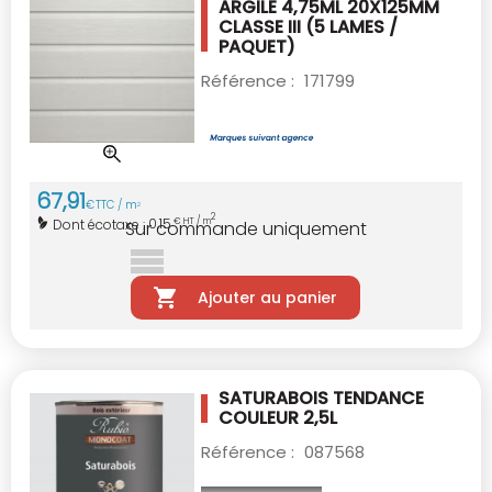
ARGILE 4,75ML
20X125MM
CLASSE III (5 LAMES /
PAQUET)
Référence :
171799
67
,
91
€
TTC / m
2
2
0,15
Dont écotaxe :
€ HT / m
Sur commande uniquement
Ajouter au panier
SATURABOIS TENDANCE
COULEUR 2,5L
Référence :
087568