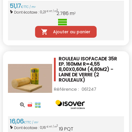
51
,
17
€
TTC / m
2
2
0,21
Dont écotaxe :
€ HT / m
2.786
m
2
Ajouter au panier
ROULEAU ISOFACADE 35R
EP. 160MM R=4,55
8,00X0,60M (4,80M2) -
LAINE DE VERRE
(2
ROULEAUX)
Référence :
061247
16
,
06
€
TTC / m
2
2
0,16
Dont écotaxe :
€ HT / m
19
PQT