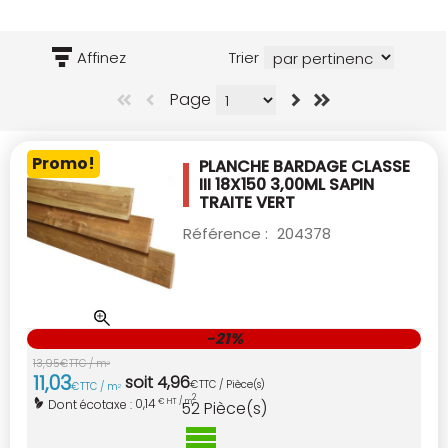
Affinez
Trier
Page
Promo!
PLANCHE BARDAGE CLASSE
III 18X150 3,00ML
SAPIN
TRAITE VERT
Référence :
204378
-21%
13
,
95
€
TTC / m
2
11
,
03
soit
4
,
96
€
TTC / Pièce(s)
€
TTC / m
2
2
0,14
Dont écotaxe :
€ HT / m
52
Pièce(s)