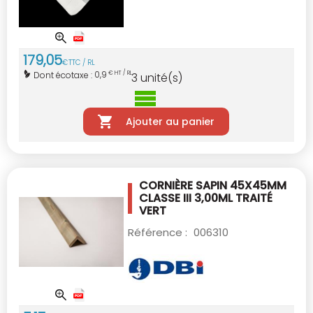
179
,
05
€
TTC / RL
0,9
Dont écotaxe :
€ HT / RL
3
unité(s)
Ajouter au panier
CORNIÈRE SAPIN 45X45MM
CLASSE III 3,00ML
TRAITÉ
VERT
Référence :
006310