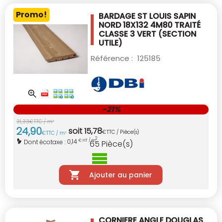
Promo!
BARDAGE ST LOUIS SAPIN
NORD 18X132 4M80
TRAITÉ
CLASSE 3 VERT
(SECTION
UTILE)
Référence :
125185
-21%
31
,
33
€
TTC / m
2
24
,
90
soit
15
,
78
€
TTC / Pièce(s)
€
TTC / m
2
2
0,14
Dont écotaxe :
€ HT / m
65
Pièce(s)
Ajouter au panier
CORNIERE ANGLE DOUGLAS