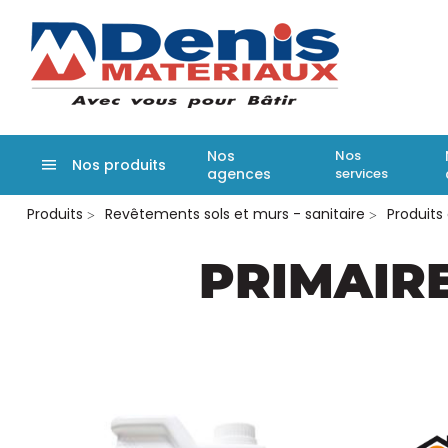
Denis matér
Nos
Nos
Nos produits
agences
services
Aller
Produits
Revêtements sols et murs - sanitaire
Produits
au
contenu
principal
PRIMAIR