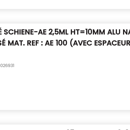
É SCHIENE-AE 2,5ML HT=10MM ALU
N
É MAT. REF : AE 100
(AVEC ESPACEU
026931