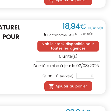
Ajouter au panier
18
,
94
€
ATUREL
TTC / unité(s)
€ HT / unité(s)
R POUR
0,01
Dont écotaxe :
Voir le stock disponible pour
toutes les agences
0
unité(s)
Dernière mise à jour le 07/08/2026
Quantité
(unité(s))
Ajouter au panier