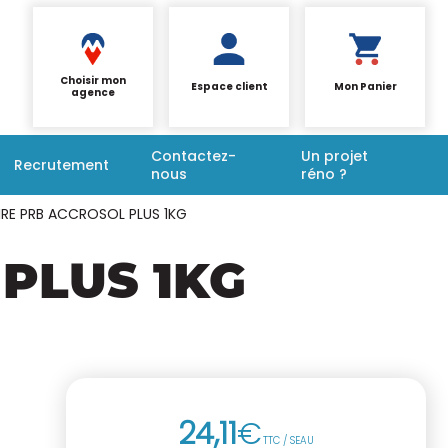
Choisir mon
Espace client
Mon Panier
agence
Contactez-
Un projet
Recrutement
nous
réno ?
IRE PRB ACCROSOL PLUS 1KG
PLUS 1KG
24
,
11
€
TTC / SEAU