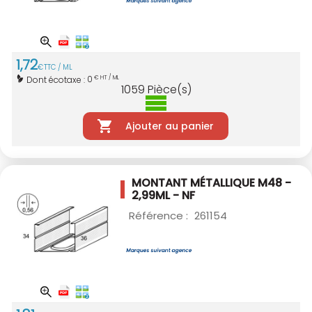
1
,
72
€
TTC / ML
0
Dont écotaxe :
€ HT / ML
1059
Pièce(s)
Ajouter au panier
MONTANT MÉTALLIQUE M48 -
2,99ML - NF
Référence :
261154