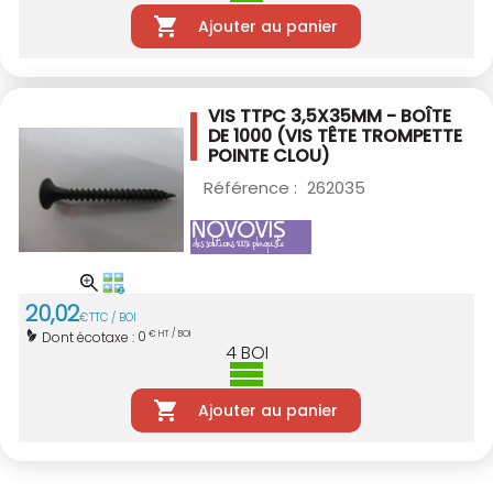
Ajouter au panier
VIS TTPC 3,5X35MM - BOÎTE
DE 1000
(VIS TÊTE TROMPETTE
POINTE CLOU)
Référence :
262035
20
,
02
€
TTC / BOI
0
Dont écotaxe :
€ HT / BOI
4
BOI
Ajouter au panier