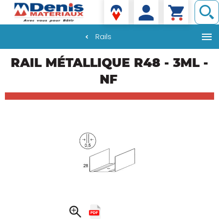
Denis matériaux
Rails
Aller
RAIL MÉTALLIQUE R48 - 3ML -
au
contenu
NF
principal