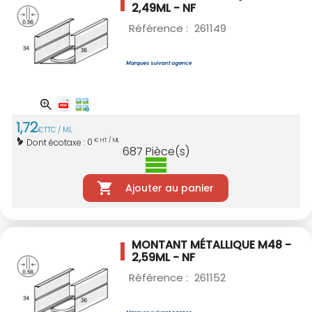
2,49ML - NF
Référence :
261149
1
,
72
€
TTC / ML
0
Dont écotaxe :
€ HT / ML
687
Pièce(s)
Ajouter au panier
MONTANT MÉTALLIQUE M48 -
2,59ML - NF
Référence :
261152