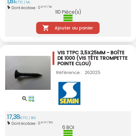
1
,
81
€
TTC / ML
0
Dont écotaxe :
€ HT / ML
110
Pièce(s)
Ajouter au panier
VIS TTPC 3,5X25MM - BOÎTE
DE 1000
(VIS TÊTE TROMPETTE
POINTE CLOU)
Référence :
262025
17
,
38
€
TTC / BOI
0
Dont écotaxe :
€ HT / BOI
6
BOI