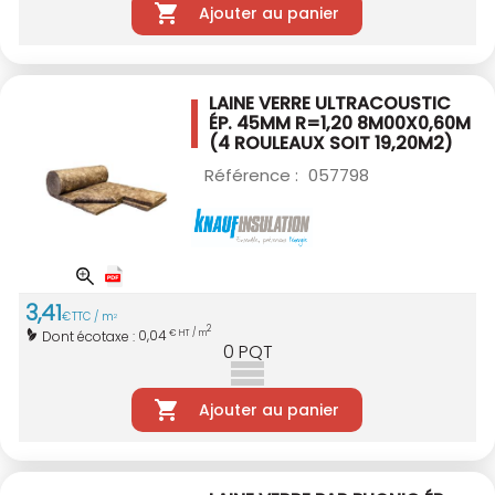
Ajouter au panier
LAINE VERRE ULTRACOUSTIC
ÉP. 45MM R=1,20
8M00X0,60M
(4 ROULEAUX SOIT 19,20M2)
Référence :
057798
3
,
41
€
TTC / m
2
2
0,04
Dont écotaxe :
€ HT / m
0
PQT
Ajouter au panier