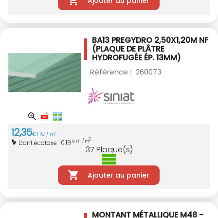
Ajouter au panier
BA13 PREGYDRO 2,50X1,20M NF
(PLAQUE DE PLÂTRE
HYDROFUGÉE ÉP. 13MM)
Référence :
260073
12
,
35
€
TTC / m
2
2
0,19
Dont écotaxe :
€ HT / m
37
Plaque(s)
Ajouter au panier
MONTANT MÉTALLIQUE M48 -