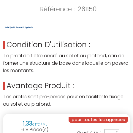
Référence :
261150
Condition D'utilisation :
Le profil doit être ancré au sol et au plafond, afin de
former une structure de base dans laquelle on posera
les montants.
Avantage Produit :
Les profils sont pré-percés pour en faciliter le fixage
au sol et au plafond.
pour toutes les agences
1
,
33
€
TTC / ML
618
Pièce(s)
Quantité
(ML)