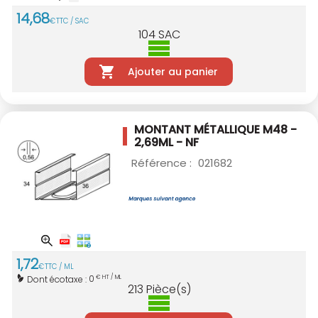
14
,
68
€
TTC / SAC
104
SAC
Ajouter au panier
MONTANT MÉTALLIQUE M48 -
2,69ML - NF
Référence :
021682
1
,
72
€
TTC / ML
0
Dont écotaxe :
€ HT / ML
213
Pièce(s)