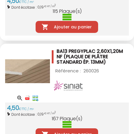
4
,
50
€
TTC / m
2
2
0,19
Dont écotaxe :
€ HT / m
115
Plaque(s)
Ajouter au panier
BA13 PREGYPLAC 2,60X1,20M
NF
(PLAQUE DE PLÂTRE
STANDARD ÉP. 13MM)
Référence :
260026
4
,
50
€
TTC / m
2
2
0,19
Dont écotaxe :
€ HT / m
167
Plaque(s)