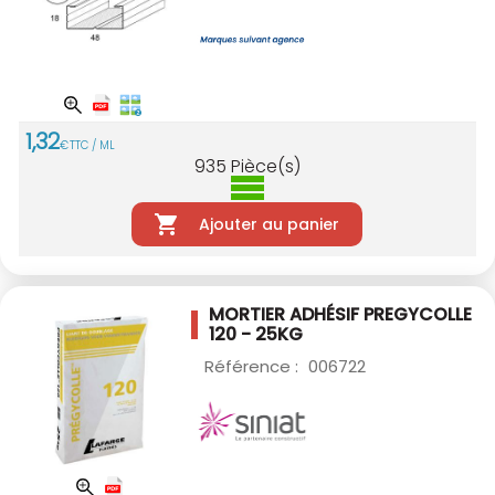
1
,
32
€
TTC / ML
935
Pièce(s)
Ajouter au panier
MORTIER ADHÉSIF PREGYCOLLE
120 - 25KG
Référence :
006722