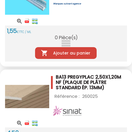
1
,
55
€
TTC / ML
0
Pièce(s)
Ajouter au panier
BA13 PREGYPLAC 2,50X1,20M
NF
(PLAQUE DE PLÂTRE
STANDARD ÉP. 13MM)
Référence :
260025