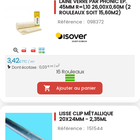
LAINE VERRE PAR PHONIC ÉP.
45MM R=1,10
26,00X0,60M (2
ROULEAUX SOIT 15,60M2)
Référence :
098372
3
,
42
€
TTC / m
2
2
0,03
Dont écotaxe :
€ HT / m
16
Rouleaux
Ajouter au panier
LISSE CLIP MÉTALLIQUE
20X24MM - 2,35ML
Référence :
151544