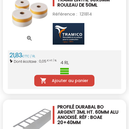
ROULEAU DE 50ML
Référence :
121814
21
,
83
€
TTC / RL
0,05
Dont écotaxe :
€ HT / RL
4
RL
Ajouter au panier
PROFILÉ DURABAL BO
ARGENT 3ML HT. 60MM
ALU
ANODISÉ. RÉF : BOAE
20+40MM