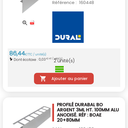
Référence :
160448
86
,
44
€
TTC / unité(s)
0,03
Dont écotaxe :
€ HT / unité(s)
2
unité(s)
Ajouter au panier
PROFILÉ DURABAL BO
ARGENT 3ML HT. 100MM
ALU
ANODISÉ. RÉF : BOAE
20+80MM