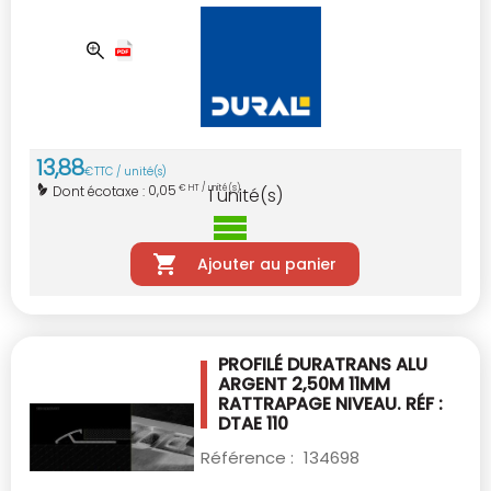
13
,
88
€
TTC / unité(s)
0,05
Dont écotaxe :
€ HT / unité(s)
1
unité(s)
Ajouter au panier
PROFILÉ DURATRANS ALU
ARGENT 2,50M 11MM
RATTRAPAGE NIVEAU. RÉF :
DTAE 110
Référence :
134698