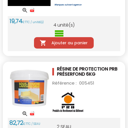
19
,
74
€
TTC / unité(s)
4
unité(s)
Ajouter au panier
RÉSINE DE PROTECTION PRB
PRÉSERFOND 6KG
Référence :
005451
82
,
72
€
TTC / SEAU
2
SEAU