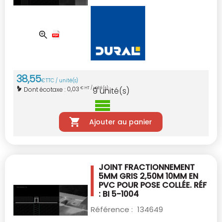
38
,
55
€
TTC / unité(s)
0,03
Dont écotaxe :
€ HT / unité(s)
9
unité(s)
Ajouter au panier
JOINT FRACTIONNEMENT
5MM GRIS 2,50M 10MM
EN
PVC POUR POSE COLLÉE. RÉF
: BI 5-1004
Référence :
134649