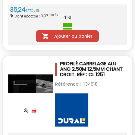
36
,
24
€
TTC / RL
0,07
Dont écotaxe :
€ HT / RL
4
RL
Ajouter au panier
PROFILÉ CARRELAGE ALU
ANO 2,50M 12,5MM
CHANT
DROIT. RÉF : CL 1251
Référence :
134618