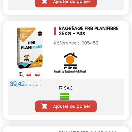
Ajouter au panier
RAGRÉAGE PRB PLANIFIBRE
25KG - P4S
Référence :
005452
39
,
42
€
TTC / SAC
17
SAC
Ajouter au panier