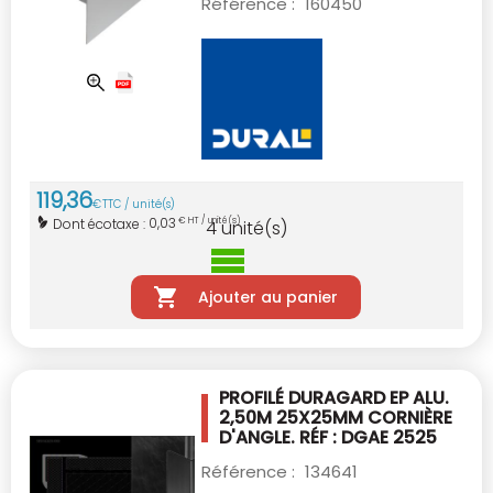
Référence :
160450
119
,
36
€
TTC / unité(s)
0,03
Dont écotaxe :
€ HT / unité(s)
4
unité(s)
Ajouter au panier
PROFILÉ DURAGARD EP ALU.
2,50M 25X25MM
CORNIÈRE
D'ANGLE. RÉF : DGAE 2525
Référence :
134641