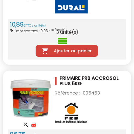
10
,
89
€
TTC / unité(s)
0,03
Dont écotaxe :
€ HT / unité(s)
3
unité(s)
Ajouter au panier
PRIMAIRE PRB ACCROSOL
PLUS 5KG
Référence :
005453