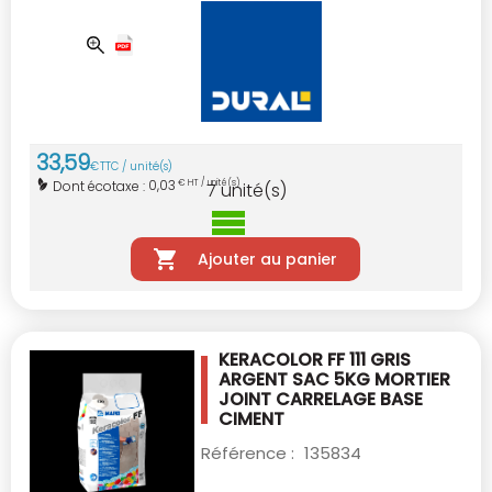
33
,
59
€
TTC / unité(s)
0,03
Dont écotaxe :
€ HT / unité(s)
7
unité(s)
Ajouter au panier
KERACOLOR FF 111 GRIS
ARGENT SAC 5KG
MORTIER
JOINT CARRELAGE BASE
CIMENT
Référence :
135834