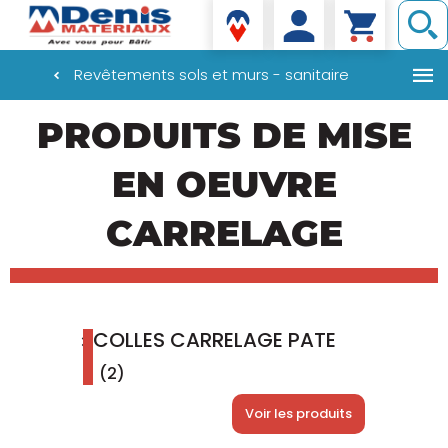
Denis matériaux
Revêtements sols et murs - sanitaire
Aller
PRODUITS DE MISE
au
contenu
principal
EN OEUVRE
CARRELAGE
COLLES CARRELAGE PATE
(2)
Voir les produits