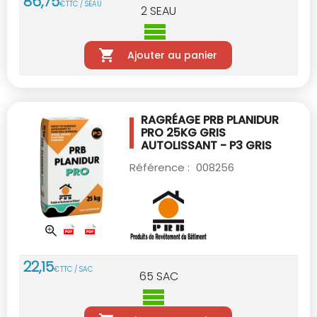
86
,
75
€
TTC / SEAU
2
SEAU
Ajouter au panier
RAGRÉAGE PRB PLANIDUR
PRO 25KG
GRIS
AUTOLISSANT - P3 GRIS
Référence :
008256
22
,
15
€
TTC / SAC
65
SAC