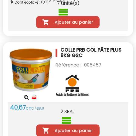
0,03
Dont écotaxe :
€ HT / unité(s)
7
unité(s)
Ajouter au panier
COLLE PRB COL PÂTE PLUS
8KG GSC
Référence :
005457
40
,
67
€
TTC / SEAU
2
SEAU
Ajouter au panier