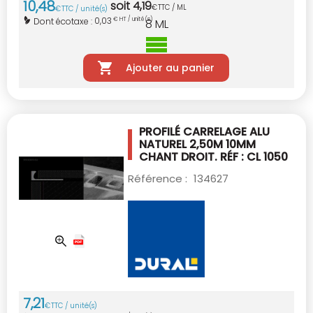
10
,
48
soit
4
,
19
€
TTC / ML
€
TTC / unité(s)
0,03
Dont écotaxe :
€ HT / unité(s)
8
ML
Ajouter au panier
PROFILÉ CARRELAGE ALU
NATUREL 2,50M 10MM
CHANT DROIT. RÉF : CL 1050
Référence :
134627
7
,
21
€
TTC / unité(s)