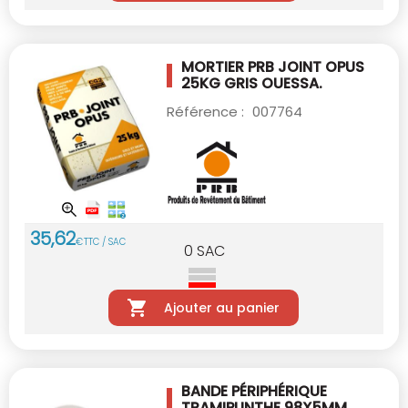
MORTIER PRB JOINT OPUS
25KG GRIS OUESSA.
Référence :
007764
35
,
62
€
TTC / SAC
0
SAC
Ajouter au panier
BANDE PÉRIPHÉRIQUE
TRAMIPLINTHE 98X5MM