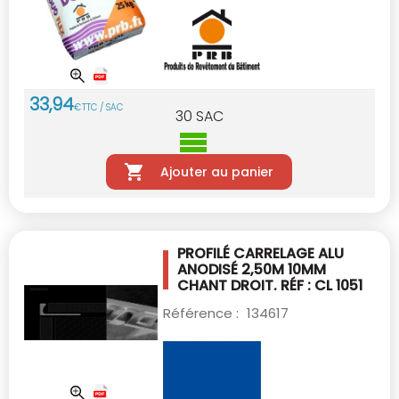
33
,
94
€
TTC / SAC
30
SAC
Ajouter au panier
PROFILÉ CARRELAGE ALU
ANODISÉ 2,50M 10MM
CHANT DROIT. RÉF : CL 1051
Référence :
134617