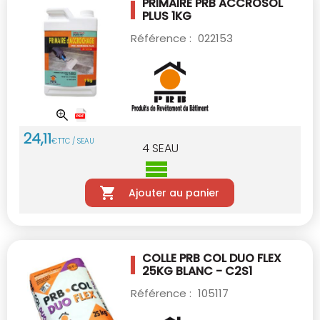
PRIMAIRE PRB ACCROSOL
PLUS 1KG
Référence :
022153
24
,
11
€
TTC / SEAU
4
SEAU
Ajouter au panier
COLLE PRB COL DUO FLEX
25KG BLANC - C2S1
Référence :
105117