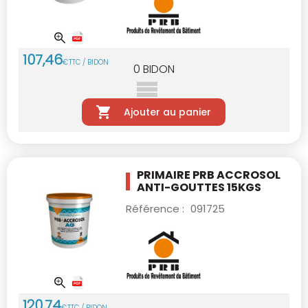
107
,
46
€
TTC / BIDON
0
BIDON
Ajouter au panier
PRIMAIRE PRB ACCROSOL
ANTI-GOUTTES 15KGS
Référence :
091725
120
,
74
€
TTC / BIDON