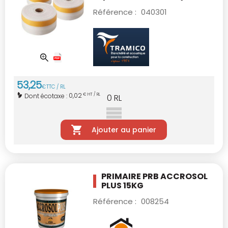
Référence :
040301
53
,
25
€
TTC / RL
0,02
Dont écotaxe :
€ HT / RL
0
RL
Ajouter au panier
PRIMAIRE PRB ACCROSOL
PLUS 15KG
Référence :
008254