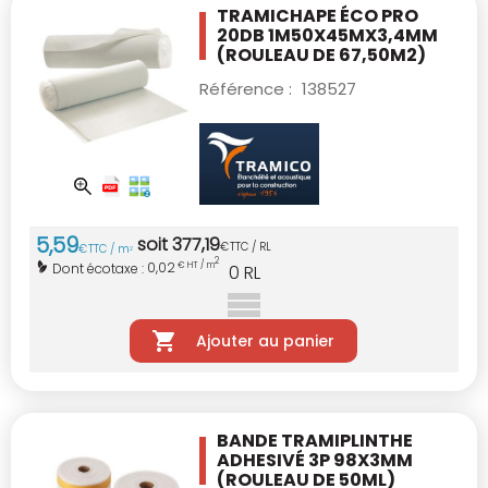
TRAMICHAPE ÉCO PRO
20DB 1M50X45MX3,4MM
(ROULEAU DE 67,50M2)
Référence :
138527
5
,
59
soit
377
,
19
€
TTC / RL
€
TTC / m
2
2
0,02
Dont écotaxe :
€ HT / m
0
RL
Ajouter au panier
BANDE TRAMIPLINTHE
ADHESIVÉ 3P 98X3MM
(ROULEAU DE 50ML)