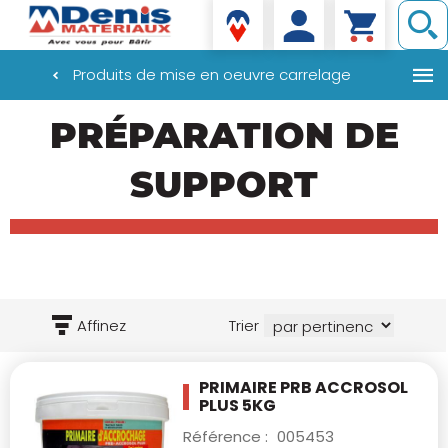
Denis matériaux
Produits de mise en oeuvre carrelage
Aller
PRÉPARATION DE
au
contenu
principal
SUPPORT
Affinez
Trier
PRIMAIRE PRB ACCROSOL
PLUS 5KG
Référence :
005453