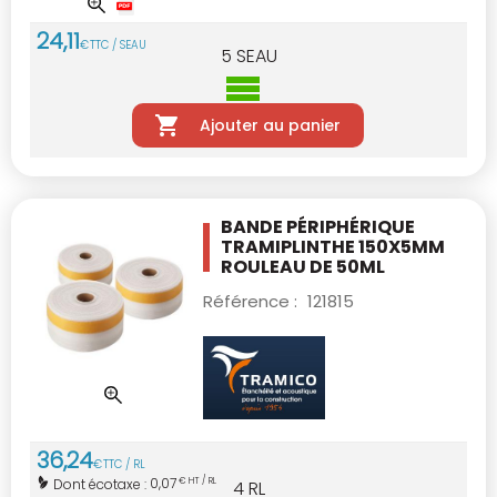
24
,
11
€
TTC / SEAU
5
SEAU
Ajouter au panier
BANDE PÉRIPHÉRIQUE
TRAMIPLINTHE 150X5MM
ROULEAU DE 50ML
Référence :
121815
36
,
24
€
TTC / RL
0,07
Dont écotaxe :
€ HT / RL
4
RL