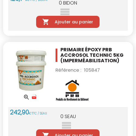
0
BIDON
Ajouter au panier
PRIMAIRE ÉPOXY PRB
ACCROSOL TECHNIC 5KG
(IMPERMÉABILISATION)
Référence :
105847
242
,
90
€
TTC / SEAU
0
SEAU
Ajouter au panier