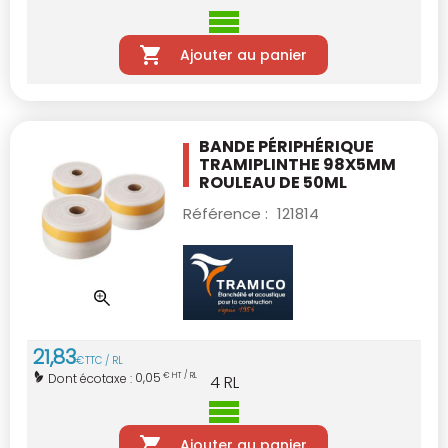
Ajouter au panier
BANDE PÉRIPHÉRIQUE
TRAMIPLINTHE 98X5MM
ROULEAU DE 50ML
Référence :
121814
21
,
83
€
TTC / RL
0,05
Dont écotaxe :
€ HT / RL
4
RL
Ajouter au panier