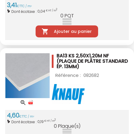
3
,
41
€
TTC / m
2
2
0,04
Dont écotaxe :
€ HT / m
0
PQT
Ajouter au panier
BA13 KS 2,50X1,20M NF
(PLAQUE DE PLÂTRE STANDARD
ÉP. 13MM)
Référence :
082682
4
,
60
€
TTC / m
2
2
0,19
Dont écotaxe :
€ HT / m
0
Plaque(s)