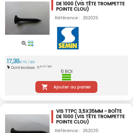
DE 1000
(VIS TÊTE TROMPETTE
POINTE CLOU)
Référence :
262025
17
,
38
€
TTC / BOI
0
Dont écotaxe :
€ HT / BOI
6
BOI
Ajouter au panier
VIS TTPC 3,5X35MM - BOÎTE
DE 1000
(VIS TÊTE TROMPETTE
POINTE CLOU)
Référence :
262035