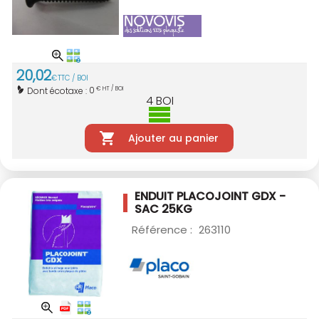
20
,
02
€
TTC / BOI
0
Dont écotaxe :
€ HT / BOI
4
BOI
Ajouter au panier
ENDUIT PLACOJOINT GDX -
SAC 25KG
Référence :
263110