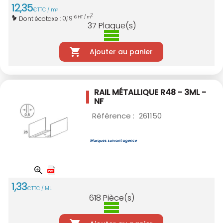
12
,
35
€
TTC / m
2
2
0,19
Dont écotaxe :
€ HT / m
37
Plaque(s)
Ajouter au panier
RAIL MÉTALLIQUE R48 - 3ML -
NF
Référence :
261150
1
,
33
€
TTC / ML
618
Pièce(s)