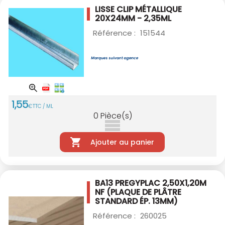
LISSE CLIP MÉTALLIQUE
20X24MM - 2,35ML
Référence :
151544
1
,
55
€
TTC / ML
0
Pièce(s)
Ajouter au panier
BA13 PREGYPLAC 2,50X1,20M
NF
(PLAQUE DE PLÂTRE
STANDARD ÉP. 13MM)
Référence :
260025