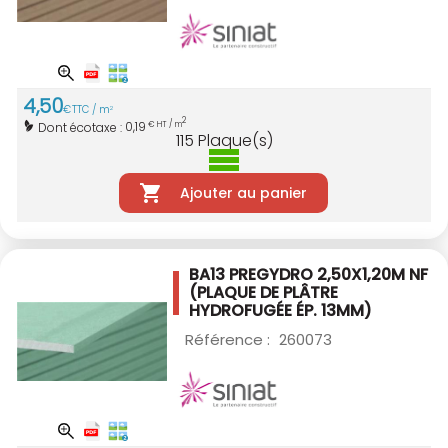
4
,
50
€
TTC / m
2
2
0,19
Dont écotaxe :
€ HT / m
115
Plaque(s)
Ajouter au panier
BA13 PREGYDRO 2,50X1,20M NF
(PLAQUE DE PLÂTRE
HYDROFUGÉE ÉP. 13MM)
Référence :
260073