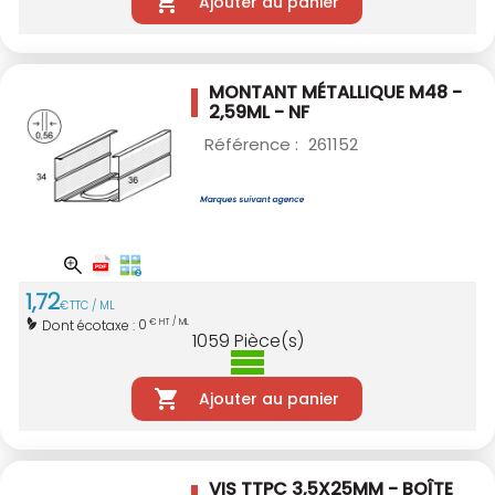
Ajouter au panier
MONTANT MÉTALLIQUE M48 -
2,59ML - NF
Référence :
261152
1
,
72
€
TTC / ML
0
Dont écotaxe :
€ HT / ML
1059
Pièce(s)
Ajouter au panier
VIS TTPC 3,5X25MM - BOÎTE