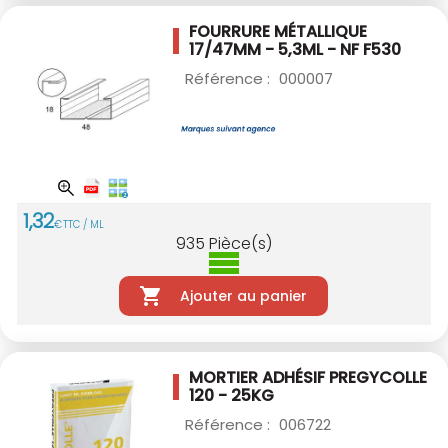
FOURRURE MÉTALLIQUE
17/47MM - 5,3ML - NF
F530
Référence :
000007
1
,
32
€
TTC / ML
935
Pièce(s)
Ajouter au panier
MORTIER ADHÉSIF PREGYCOLLE
120 - 25KG
Référence :
006722