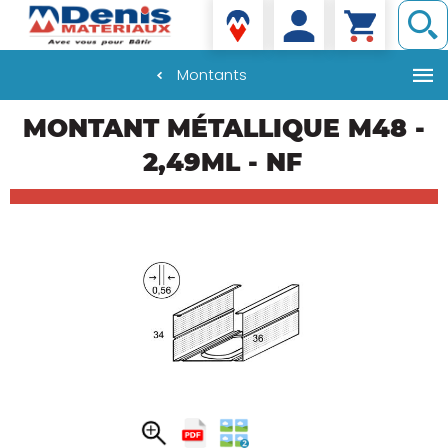
Denis matériaux
Montants
Aller
MONTANT MÉTALLIQUE M48 -
au
contenu
2,49ML - NF
principal