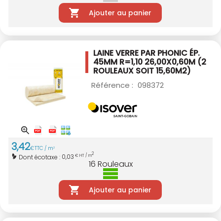
Ajouter au panier
LAINE VERRE PAR PHONIC ÉP.
45MM R=1,10
26,00X0,60M (2
ROULEAUX SOIT 15,60M2)
Référence :
098372
3
,
42
€
TTC / m
2
2
0,03
Dont écotaxe :
€ HT / m
16
Rouleaux
Ajouter au panier