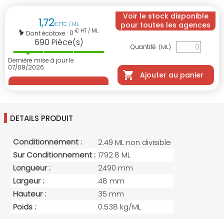
Voir le stock disponible
1
,
72
pour toutes les agences
€
TTC / ML
€ HT / ML
0
Dont écotaxe :
690
Pièce(s)
Quantité
(ML)
Dernière mise à jour le
07/08/2026
Ajouter au panier
DETAILS PRODUIT
Conditionnement :
2.49 ML non divisible
Sur Conditionnement :
1792.8 ML
Longueur :
2490 mm
Largeur :
48 mm
Hauteur :
35 mm
Poids :
0.538 kg/ML