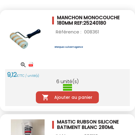
MANCHON MONOCOUCHE
180MM
REF:25240180
Référence :
008361
9
,
12
€
TTC / unité(s)
6
unité(s)
Ajouter au panier
MASTIC RUBSON SILICONE
BATIMENT BLANC
280ML