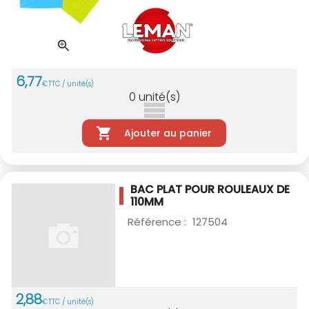
6
,
77
€
TTC / unité(s)
0
unité(s)
Ajouter au panier
BAC PLAT POUR ROULEAUX DE
110MM
Référence :
127504
2
,
88
€
TTC / unité(s)