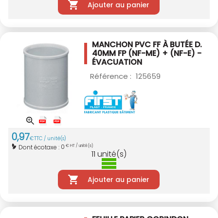
Ajouter au panier
MANCHON PVC FF À BUTÉE D.
40MM
FP (NF-ME) + (NF-E) -
ÉVACUATION
Référence :
125659
0
,
97
€
TTC / unité(s)
0
Dont écotaxe :
€ HT / unité(s)
11
unité(s)
Ajouter au panier