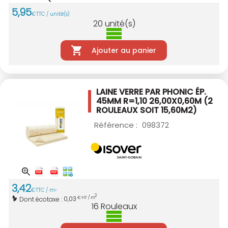
5
,
95
€
TTC / unité(s)
20
unité(s)
Ajouter au panier
LAINE VERRE PAR PHONIC ÉP.
45MM R=1,10
26,00X0,60M (2
ROULEAUX SOIT 15,60M2)
Référence :
098372
3
,
42
€
TTC / m
2
2
0,03
Dont écotaxe :
€ HT / m
16
Rouleaux