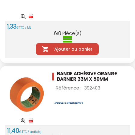
1
,
33
€
TTC / ML
618
Pièce(s)
Ajouter au panier
BANDE ADHÉSIVE ORANGE
BARNIER 33M X 50MM
Référence :
392403
11
,
40
€
TTC / unité(s)