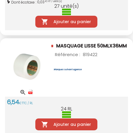
0,03
Dont écotaxe :
€ HT / unité(s)
27
unité(s)
Ajouter au panier
MASQUAGE LISSE 50MLX36MM
Référence :
819422
6
,
54
€
TTC / RL
24
RL
Ajouter au panier