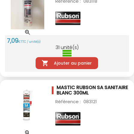
Référence :
083118
7
,
09
€
TTC / unité(s)
31
unité(s)
Ajouter au panier
MASTIC RUBSON SA SANITAIRE
BLANC 300ML
Référence :
083121