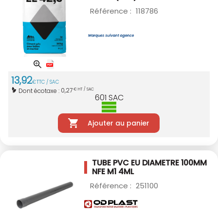
Référence :
118786
13
,
92
€
TTC / SAC
0,27
Dont écotaxe :
€ HT / SAC
601
SAC
Ajouter au panier
TUBE PVC EU DIAMETRE 100MM
NFE M1 4ML
Référence :
251100