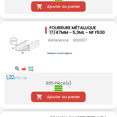
Ajouter au panier
FOURRURE MÉTALLIQUE
17/47MM - 5,3ML - NF
F530
Référence :
000007
1
,
32
€
TTC / ML
935
Pièce(s)
Ajouter au panier