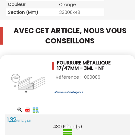
Couleur
Orange
Section (mm)
33000x48
AVEC CET ARTICLE, NOUS VOUS
CONSEILLONS
FOURRURE MÉTALLIQUE
17/47MM - 3ML - NF
Référence :
000006
1
,
32
€
TTC / ML
430
Pièce(s)