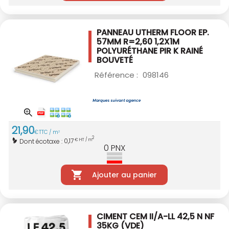
PANNEAU UTHERM FLOOR EP.
57MM R=2,60
1,2X1M
POLYURÉTHANE PIR K RAINÉ
BOUVETÉ
Référence :
098146
21
,
90
€
TTC / m
2
2
0,17
Dont écotaxe :
€ HT / m
0
PNX
Ajouter au panier
CIMENT CEM II/A-LL 42,5 N NF
35KG (VDE)