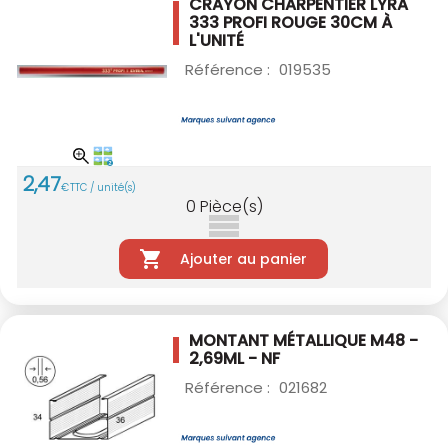
CRAYON CHARPENTIER LYRA
333 PROFI ROUGE
30CM À
L'UNITÉ
Référence :
019535
2
,
47
€
TTC / unité(s)
0
Pièce(s)
Ajouter au panier
MONTANT MÉTALLIQUE M48 -
2,69ML - NF
Référence :
021682