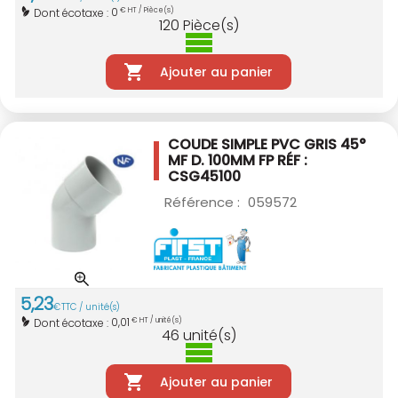
0
Dont écotaxe :
€ HT / Pièce(s)
120
Pièce(s)
Ajouter au panier
COUDE SIMPLE PVC GRIS 45°
MF D. 100MM
FP RÉF :
CSG45100
Référence :
059572
5
,
23
€
TTC / unité(s)
0,01
Dont écotaxe :
€ HT / unité(s)
46
unité(s)
Ajouter au panier