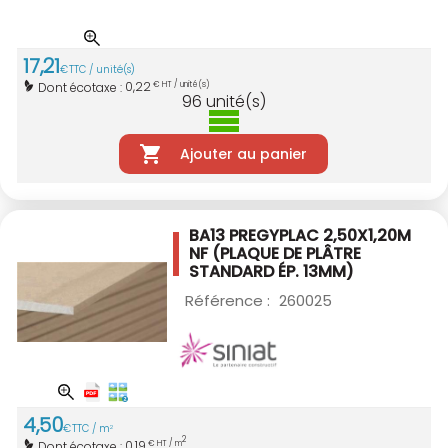
17
,
21
€
TTC / unité(s)
0,22
Dont écotaxe :
€ HT / unité(s)
96
unité(s)
Ajouter au panier
BA13 PREGYPLAC 2,50X1,20M
NF
(PLAQUE DE PLÂTRE
STANDARD ÉP. 13MM)
Référence :
260025
4
,
50
€
TTC / m
2
2
0,19
Dont écotaxe :
€ HT / m