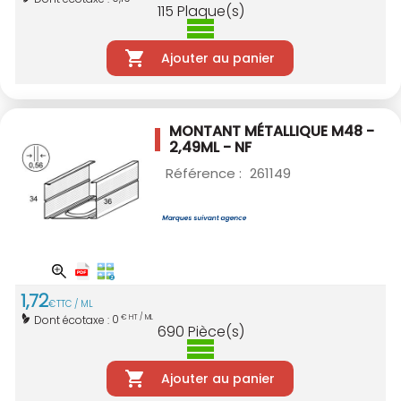
115
Plaque(s)
Ajouter au panier
MONTANT MÉTALLIQUE M48 -
2,49ML - NF
Référence :
261149
1
,
72
€
TTC / ML
0
Dont écotaxe :
€ HT / ML
690
Pièce(s)
Ajouter au panier