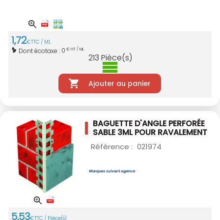
1
,
72
€
TTC / ML
0
Dont écotaxe :
€ HT / ML
213
Pièce(s)
Ajouter au panier
BAGUETTE D'ANGLE PERFORÉE
SABLE 3ML
POUR RAVALEMENT
Référence :
021974
5
,
53
€
TTC / Pièce(s)