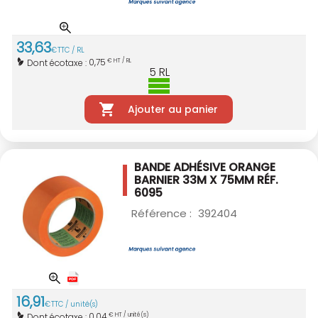
33
,
63
€
TTC / RL
0,75
Dont écotaxe :
€ HT / RL
5
RL
Ajouter au panier
BANDE ADHÉSIVE ORANGE
BARNIER 33M X 75MM
RÉF.
6095
Référence :
392404
16
,
91
€
TTC / unité(s)
0,04
Dont écotaxe :
€ HT / unité(s)