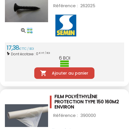
Référence :
262025
17
,
38
€
TTC / BOI
0
Dont écotaxe :
€ HT / BOI
6
BOI
Ajouter au panier
FILM POLYÉTHYLÈNE
PROTECTION TYPE 150
160M2
ENVIRON
Référence :
390000