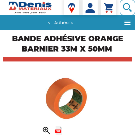
Denis matériaux
Adhésifs
Aller
BANDE ADHÉSIVE ORANGE
au
contenu
BARNIER 33M X 50MM
principal