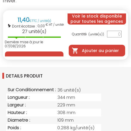
l'hiver.
Voir le stock disponible
11
,
40
pour toutes les agences
€
TTC / unité(s)
€ HT / unité(s)
0,03
Dont écotaxe :
27
unité(s)
Quantité
(unité(s))
Dernière mise à jour le
07/08/2026
Ajouter au panier
DETAILS PRODUIT
Sur Conditionnement :
36 unité(s)
Longueur :
344 mm
Largeur :
229 mm
Hauteur :
308 mm
Diametre :
109 mm
Poids :
0.288 kg/unité(s)