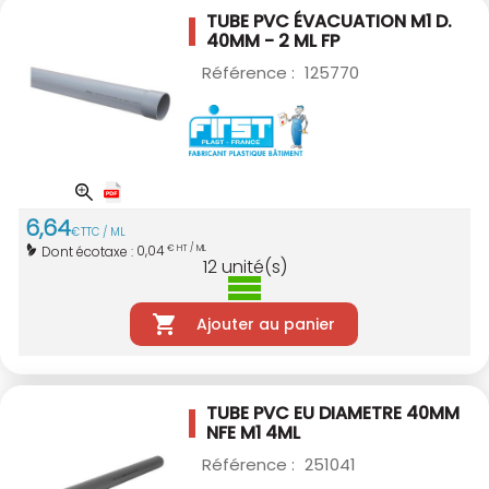
TUBE PVC ÉVACUATION M1 D.
40MM - 2 ML
FP
Référence :
125770
6
,
64
€
TTC / ML
0,04
Dont écotaxe :
€ HT / ML
12
unité(s)
Ajouter au panier
TUBE PVC EU DIAMETRE 40MM
NFE M1 4ML
Référence :
251041