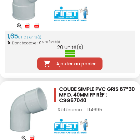
1
,
65
€
TTC / unité(s)
0
Dont écotaxe :
€ HT / unité(s)
20
unité(s)
Ajouter au panier
COUDE SIMPLE PVC GRIS 67°30
MF D. 40MM
FP RÉF :
CSG67040
Référence :
114695