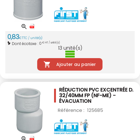
0
,
83
€
TTC / unité(s)
0
Dont écotaxe :
€ HT / unité(s)
13
unité(s)
Ajouter au panier
RÉDUCTION PVC EXCENTRÉE D.
32/40MM
FP (NF-ME) -
ÉVACUATION
Référence :
125685