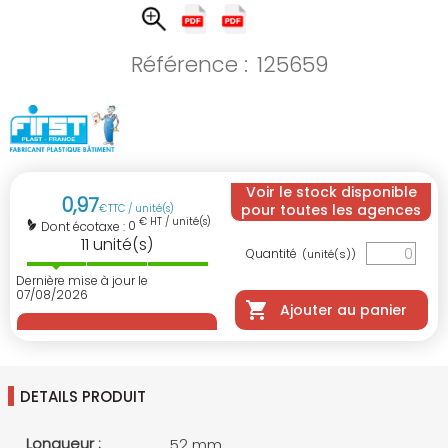
Référence :
125659
Voir le stock disponible
0
,
97
pour toutes les agences
€
TTC / unité(s)
€ HT / unité(s)
0
Dont écotaxe :
11
unité(s)
Quantité
(unité(s))
Dernière mise à jour le
07/08/2026
Ajouter au panier
DETAILS PRODUIT
Longueur :
52 mm