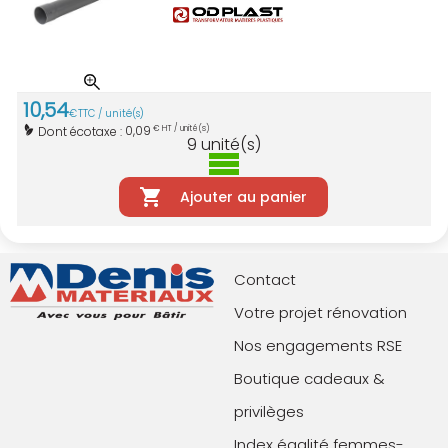
10
,
54
€
TTC / unité(s)
0,09
Dont écotaxe :
€ HT / unité(s)
9
unité(s)
Ajouter au panier
Contact
Votre projet rénovation
Nos engagements RSE
Boutique cadeaux &
privilèges
Index égalité femmes-