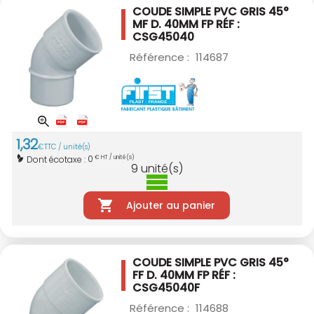
COUDE SIMPLE PVC GRIS 45°
MF D. 40MM
FP RÉF :
CSG45040
Référence :
114687
1
,
32
€
TTC / unité(s)
0
Dont écotaxe :
€ HT / unité(s)
9
unité(s)
Ajouter au panier
COUDE SIMPLE PVC GRIS 45°
FF D. 40MM
FP RÉF :
CSG45040F
Référence :
114688