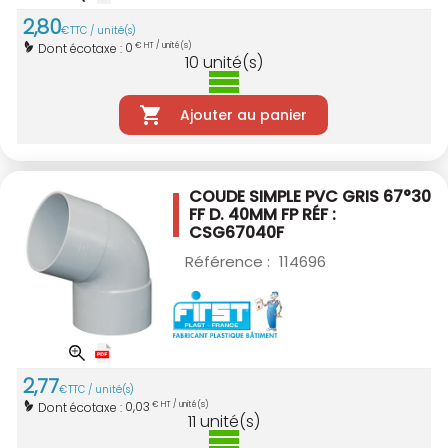
2
,
80
€
TTC / unité(s)
0
Dont écotaxe :
€ HT / unité(s)
10
unité(s)
Ajouter au panier
COUDE SIMPLE PVC GRIS 67°30
FF D. 40MM
FP RÉF :
CSG67040F
Référence :
114696
2
,
77
€
TTC / unité(s)
0,03
Dont écotaxe :
€ HT / unité(s)
11
unité(s)