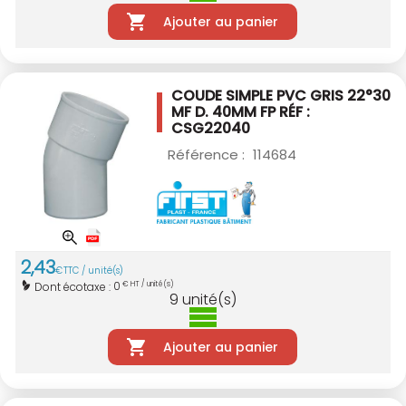
Ajouter au panier
COUDE SIMPLE PVC GRIS 22°30
MF D. 40MM
FP RÉF :
CSG22040
Référence :
114684
2
,
43
€
TTC / unité(s)
0
Dont écotaxe :
€ HT / unité(s)
9
unité(s)
Ajouter au panier