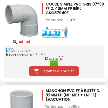
COUDE SIMPLE PVC GRIS 87°30
FF D. 40MM
FP RÉF :
CSG87040F
Référence :
114701
1
,
79
€
TTC / unité(s)
0
Dont écotaxe :
€ HT / unité(s)
12
unité(s)
Ajouter au panier
MANCHON PVC FF À BUTÉE D.
32MM
FP (NF-ME) + (NF-E) -
ÉVACUATION
Référence :
125658