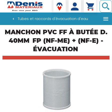
Denis matériaux
Tubes et raccords d'évacuation d'eau
Aller
MANCHON PVC FF À BUTÉE D.
au
contenu
40MM
FP (NF-ME) + (NF-E) -
principal
ÉVACUATION