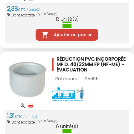
2
,
38
€
TTC / unité(s)
0
Dont écotaxe :
€ HT / unité(s)
13
unité(s)
Ajouter au panier
RÉDUCTION PVC INCORPORÉE
MF D. 40/32MM
FP (NF-ME) -
ÉVACUATION
Référence :
125695
1
,
31
€
TTC / unité(s)
0
Dont écotaxe :
€ HT / unité(s)
6
unité(s)