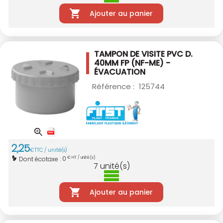
Ajouter au panier
TAMPON DE VISITE PVC D.
40MM
FP (NF-ME) -
ÉVACUATION
Référence :
125744
2
,
25
€
TTC / unité(s)
0
Dont écotaxe :
€ HT / unité(s)
7
unité(s)
Ajouter au panier