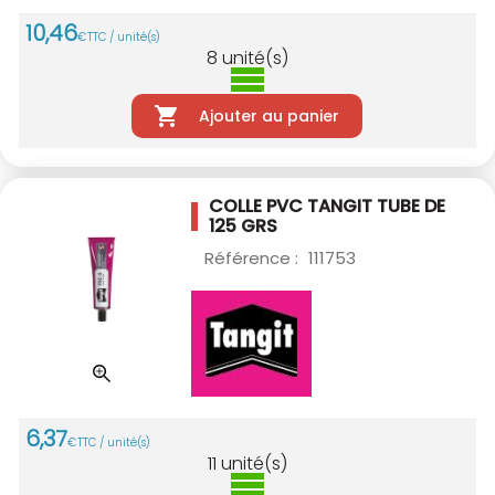
10
,
46
€
TTC / unité(s)
8
unité(s)
Ajouter au panier
COLLE PVC TANGIT TUBE DE
125 GRS
Référence :
111753
6
,
37
€
TTC / unité(s)
11
unité(s)