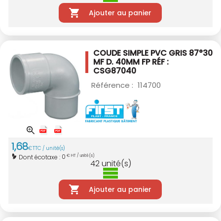
Ajouter au panier
COUDE SIMPLE PVC GRIS 87°30
MF D. 40MM
FP RÉF :
CSG87040
Référence :
114700
1
,
68
€
TTC / unité(s)
0
Dont écotaxe :
€ HT / unité(s)
42
unité(s)
Ajouter au panier