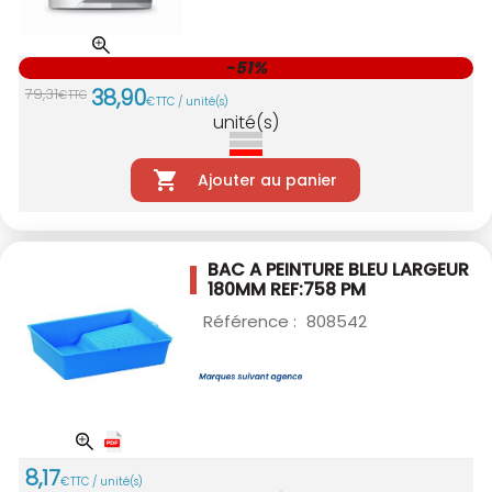
-51%
38
,
90
79
,
31
€
TTC
€
TTC / unité(s)
unité(s)
Ajouter au panier
BAC A PEINTURE BLEU LARGEUR
180MM
REF:758 PM
Référence :
808542
8
,
17
€
TTC / unité(s)