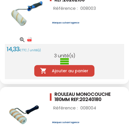
Référence :
008003
14
,
33
€
TTC / unité(s)
3
unité(s)
Ajouter au panier
ROULEAU MONOCOUCHE
180MM
REF:20240180
Référence :
008004