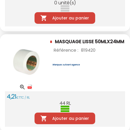
0
unité(s)
Ajouter au panier
MASQUAGE LISSE 50MLX24MM
Référence :
819420
4
,
21
€
TTC / RL
44
RL
Ajouter au panier