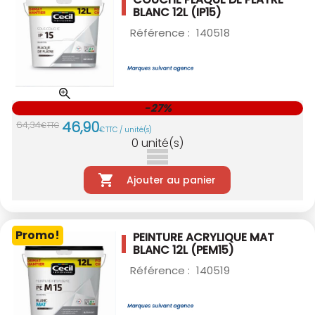
BLANC 12L (IP15)
Référence :
140518
-27%
46
,
90
64
,
34
€
TTC
€
TTC / unité(s)
0
unité(s)
Ajouter au panier
Promo!
PEINTURE ACRYLIQUE MAT
BLANC 12L (PEM15)
Référence :
140519