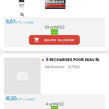
6
,
67
€
TTC / unité(s)
33
unité(s)
Ajouter au panier
5 RECHARGES POUR SEAU 8L
Référence :
127502
18
,
30
€
TTC / unité(s)
4
unité(s)