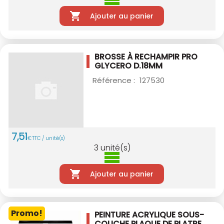
Ajouter au panier
BROSSE À RECHAMPIR PRO
GLYCERO D.18MM
Référence :
127530
7
,
51
€
TTC / unité(s)
3
unité(s)
Ajouter au panier
Promo!
PEINTURE ACRYLIQUE SOUS-
COUCHE PLAQUE DE
PLATRE