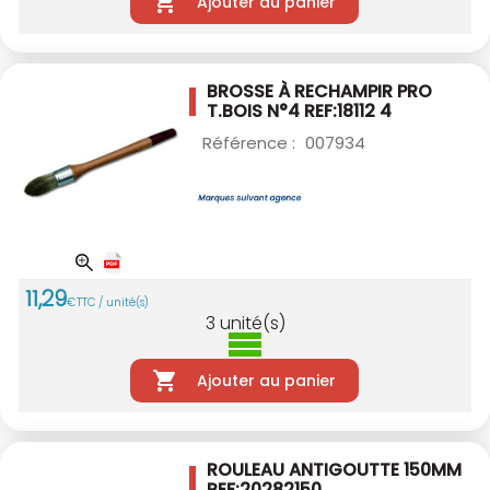
Ajouter au panier
BROSSE À RECHAMPIR PRO
T.BOIS N°4
REF:18112 4
Référence :
007934
11
,
29
€
TTC / unité(s)
3
unité(s)
Ajouter au panier
ROULEAU ANTIGOUTTE 150MM
REF:20282150