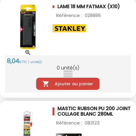
LAME 18 MM FATMAX (X10)
Référence :
028886
8
,
04
€
TTC / unité(s)
0
unité(s)
Ajouter au panier
MASTIC RUBSON PU 200 JOINT
COLLAGE BLANC
280ML
Référence :
083123