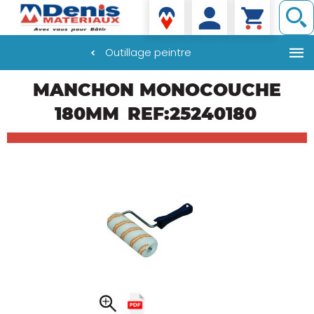
Denis matériaux
Outillage peintre
Aller
MANCHON MONOCOUCHE
au
contenu
180MM
REF:25240180
principal