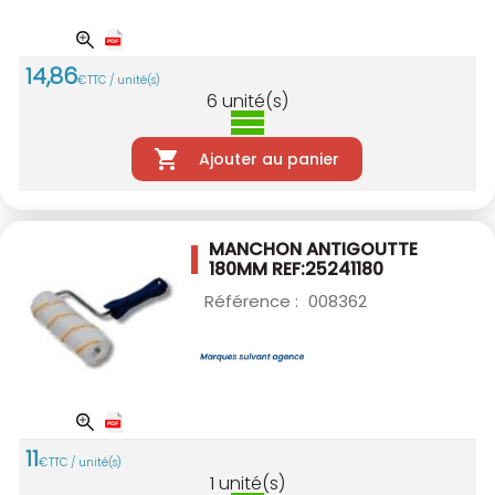
14
,
86
€
TTC / unité(s)
6
unité(s)
Ajouter au panier
MANCHON ANTIGOUTTE
180MM
REF:25241180
Référence :
008362
11
€
TTC / unité(s)
1
unité(s)