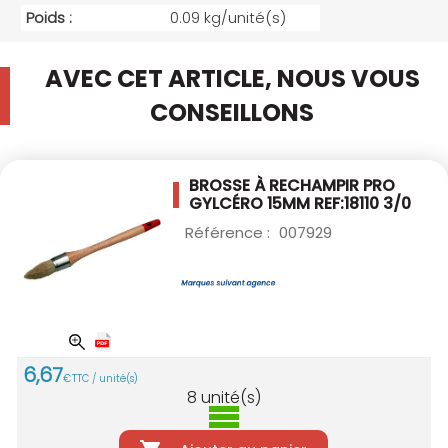
Poids :
0.09 kg/unité(s)
AVEC CET ARTICLE, NOUS VOUS
CONSEILLONS
BROSSE À RECHAMPIR PRO
GYLCÉRO 15MM
REF:18110 3/0
Référence :
007929
6
,
67
€
TTC / unité(s)
8
unité(s)