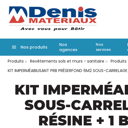
Denis matér
Nos
Nos
Nos produits
agences
services
Aller
Produits
Revêtements sols et murs - sanitaire
Produits
au
contenu
KIT IMPERMÉABILISANT PRB PRÉSERFOND 6M2 SOUS-CARRELAGE (1
principal
KIT IMPERMÉA
SOUS-CARRELA
RÉSINE + 1