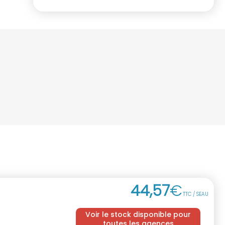
44
,
57
€
TTC / SEAU
Voir le stock disponible pour
toutes les agences