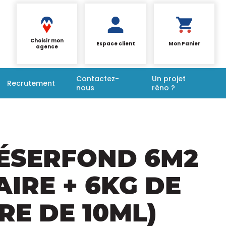
Choisir mon
Espace client
Mon Panier
agence
Contactez-
Un projet
Recrutement
nous
réno ?
RÉSERFOND 6M2
IRE + 6KG DE
RE DE 10ML)