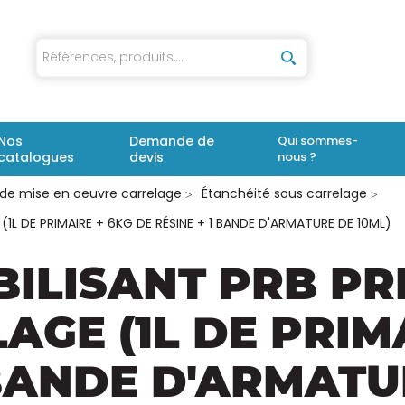
iaux
Nos
Demande de
Qui sommes-
catalogues
devis
nous ?
 de mise en oeuvre carrelage
Étanchéité sous carrelage
L DE PRIMAIRE + 6KG DE RÉSINE + 1 BANDE D'ARMATURE DE 10ML)
BILISANT PRB P
GE (1L DE PRIMA
 BANDE D'ARMATU