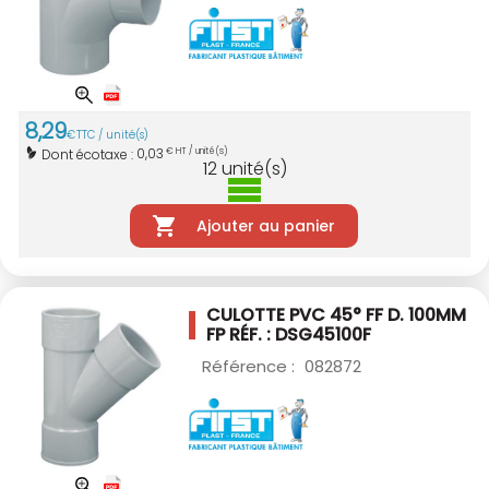
8
,
29
€
TTC / unité(s)
0,03
Dont écotaxe :
€ HT / unité(s)
12
unité(s)
Ajouter au panier
CULOTTE PVC 45° FF D. 100MM
FP RÉF. : DSG45100F
Référence :
082872