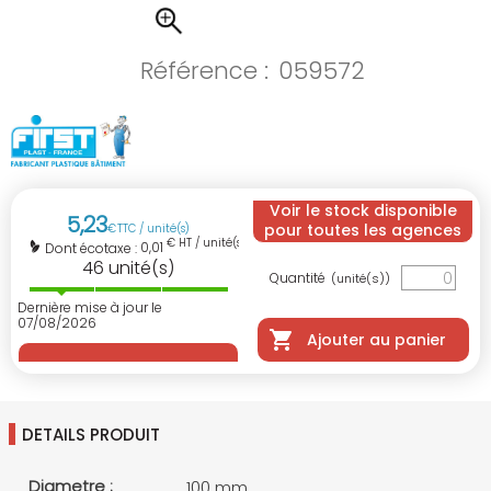
Référence :
059572
Voir le stock disponible
5
,
23
pour toutes les agences
€
TTC / unité(s)
€ HT / unité(s)
0,01
Dont écotaxe :
46
unité(s)
Quantité
(unité(s))
Dernière mise à jour le
07/08/2026
Ajouter au panier
DETAILS PRODUIT
Diametre :
100 mm