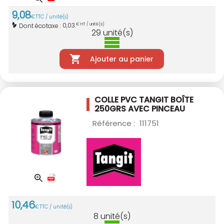
9
,
08
€
TTC / unité(s)
0,03
Dont écotaxe :
€ HT / unité(s)
29
unité(s)
Ajouter au panier
COLLE PVC TANGIT BOÎTE
250GRS AVEC
PINCEAU
Référence :
111751
10
,
46
€
TTC / unité(s)
8
unité(s)