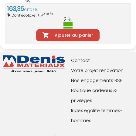
163
,
35
€
TTC / RL
1,19
Dont écotaxe :
€ HT / RL
2
RL
Ajouter au panier
Contact
Votre projet rénovation
Nos engagements RSE
Boutique cadeaux &
privilèges
Index égalité femmes-
hommes