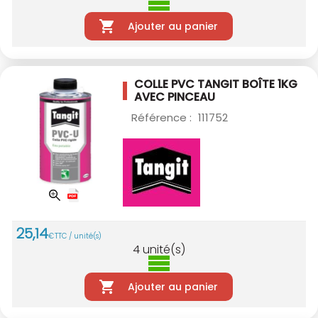
Ajouter au panier
COLLE PVC TANGIT BOÎTE 1KG
AVEC PINCEAU
Référence :
111752
25
,
14
€
TTC / unité(s)
4
unité(s)
Ajouter au panier