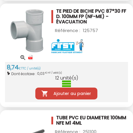
TE PIED DE BICHE PVC 87°30 FF
D. 100MM
FP (NF-ME) -
ÉVACUATION
Référence :
125757
8
,
74
€
TTC / unité(s)
0,03
Dont écotaxe :
€ HT / unité(s)
12
unité(s)
Ajouter au panier
TUBE PVC EU DIAMETRE 100MM
NFE M1 4ML
Référence :
251100