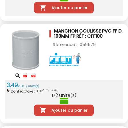
Ajouter au panier
MANCHON COULISSE PVC FF D.
100MM
FP RÉF : CFF100
Référence :
059579
3
,
49
€
TTC / unité(s)
0,01
Dont écotaxe :
€ HT / unité(s)
172
unité(s)
Ajouter au panier