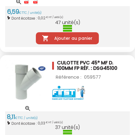
6
,
59
€
TTC / unité(s)
0,02
Dont écotaxe :
€ HT / unité(s)
47
unité(s)
Ajouter au panier
CULOTTE PVC 45° MF D.
100MM
FP RÉF. : DSG45100
Référence :
059577
8
,
11
€
TTC / unité(s)
0,03
Dont écotaxe :
€ HT / unité(s)
37
unité(s)