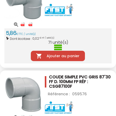
5
,
86
€
TTC / unité(s)
0,02
Dont écotaxe :
€ HT / unité(s)
71
unité(s)
Ajouter au panier
COUDE SIMPLE PVC GRIS 87'30
FF D. 100MM
FP RÉF :
CSG87100F
Référence :
059576