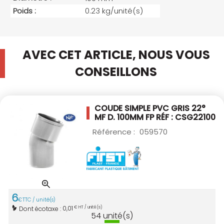
Poids :
0.23 kg/unité(s)
AVEC CET ARTICLE, NOUS VOUS
CONSEILLONS
COUDE SIMPLE PVC GRIS 22°
MF D. 100MM
FP RÉF : CSG22100
Référence :
059570
6
€
TTC / unité(s)
0,01
Dont écotaxe :
€ HT / unité(s)
54
unité(s)