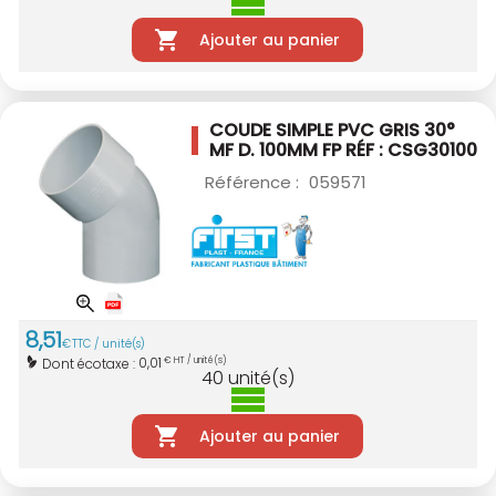
Ajouter au panier
COUDE SIMPLE PVC GRIS 30°
MF D. 100MM
FP RÉF : CSG30100
Référence :
059571
8
,
51
€
TTC / unité(s)
0,01
Dont écotaxe :
€ HT / unité(s)
40
unité(s)
Ajouter au panier