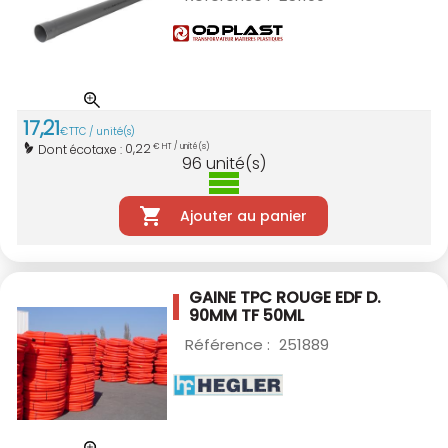
17
,
21
€
TTC / unité(s)
0,22
Dont écotaxe :
€ HT / unité(s)
96
unité(s)
Ajouter au panier
GAINE TPC ROUGE EDF D.
90MM TF 50ML
Référence :
251889