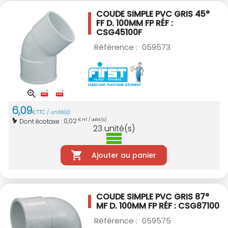
COUDE SIMPLE PVC GRIS 45°
FF D. 100MM
FP RÉF :
CSG45100F
Référence :
059573
6
,
09
€
TTC / unité(s)
0,02
Dont écotaxe :
€ HT / unité(s)
23
unité(s)
Ajouter au panier
COUDE SIMPLE PVC GRIS 87°
MF D. 100MM
FP RÉF : CSG87100
Référence :
059575