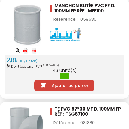
MANCHON BUTÉE PVC FF D.
100MM
FP RÉF : MFF100
Référence :
059580
2
,
81
€
TTC / unité(s)
0,01
Dont écotaxe :
€ HT / unité(s)
43
unité(s)
Ajouter au panier
TE PVC 87°30 MF D. 100MM
FP
RÉF : TSG87100
Référence :
081880