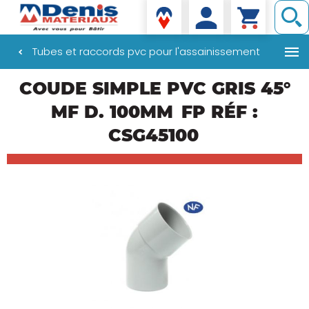
Denis matériaux
Tubes et raccords pvc pour l'assainissement
Aller
COUDE SIMPLE PVC GRIS 45°
au
contenu
MF D. 100MM
FP RÉF :
principal
CSG45100