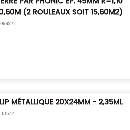
VERRE PAR PHONIC ÉP. 45MM R=1,10
0,60M (2 ROULEAUX SOIT 15,60M2)
098372
CLIP MÉTALLIQUE 20X24MM - 2,35ML
151544