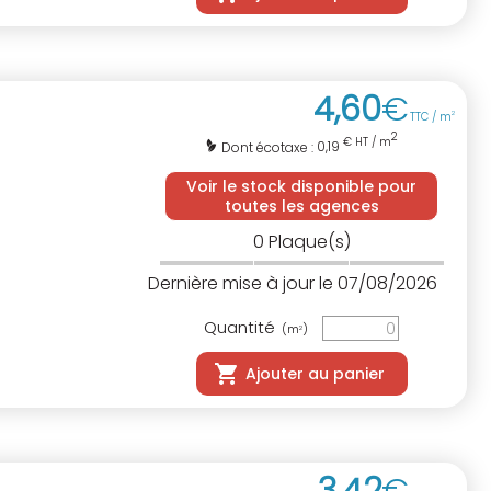
4
,
60
€
TTC / m
2
2
€ HT / m
0,19
Dont écotaxe :
Voir le stock disponible pour
toutes les agences
0
Plaque(s)
Dernière mise à jour le 07/08/2026
Quantité
(m
)
2
Ajouter au panier
3
,
42
€