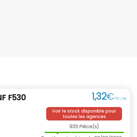
1
,
32
€
NF
F530
TTC / ML
Voir le stock disponible pour
toutes les agences
935
Pièce(s)