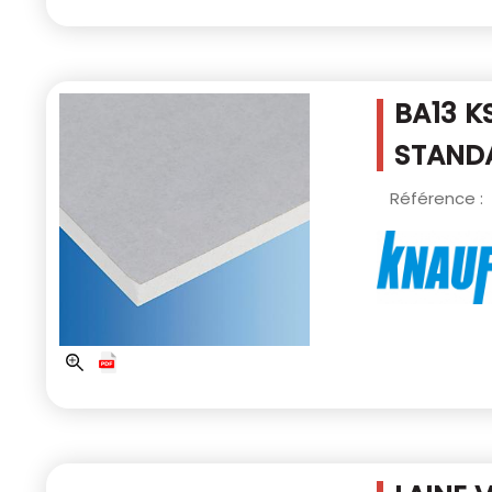
BA13 K
STANDA
Référence :