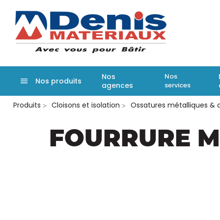
Denis matér
Nos
Nos
Nos produits
agences
services
Aller
Produits
Cloisons et isolation
Ossatures métalliques &
au
contenu
principal
FOURRURE MÉ