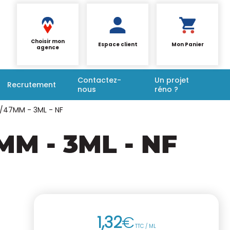
Choisir mon
Espace client
Mon Panier
agence
Contactez-
Un projet
Recrutement
nous
réno ?
/47MM - 3ML - NF
M - 3ML - NF
1
,
32
€
TTC / ML