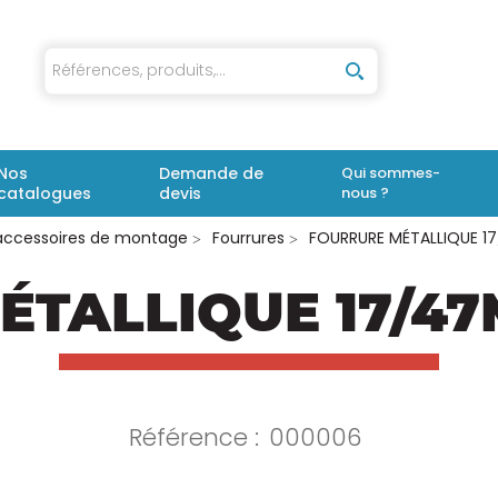
iaux
Nos
Demande de
Qui sommes-
catalogues
devis
nous ?
 accessoires de montage
Fourrures
FOURRURE MÉTALLIQUE 17
TALLIQUE 17/47M
Référence :
000006