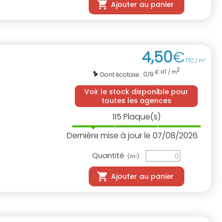
Ajouter au panier
4
,
50
€
TTC / m
2
2
€ HT / m
0,19
Dont écotaxe :
Voir le stock disponible pour
toutes les agences
115
Plaque(s)
Dernière mise à jour le 07/08/2026
Quantité
(m
)
2
Ajouter au panier