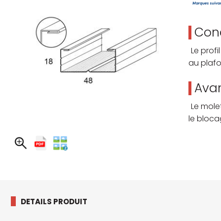
Cond
Le profi
au plafo
Avan
Le molet
le bloca
DETAILS PRODUIT