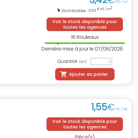
TTC / m
2
2
€ HT / m
0,03
Dont écotaxe :
Voir le stock disponible pour
toutes les agences
16
Rouleaux
Dernière mise à jour le 07/08/2026
Quantité
(m
)
2
Ajouter au panier
1
,
55
€
TTC / ML
Voir le stock disponible pour
toutes les agences
Pièce(s)