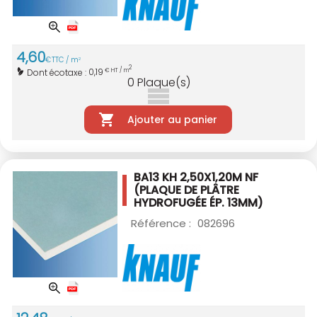
4
,
60
€
TTC / m
2
2
0,19
Dont écotaxe :
€ HT / m
0
Plaque(s)
Ajouter au panier
BA13 KH 2,50X1,20M NF
(PLAQUE DE PLÂTRE
HYDROFUGÉE ÉP. 13MM)
Référence :
082696