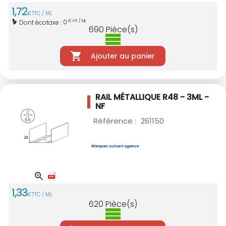
1
,
72
€
TTC / ML
0
Dont écotaxe :
€ HT / ML
690
Pièce(s)
Ajouter au panier
RAIL MÉTALLIQUE R48 - 3ML -
NF
Référence :
261150
1
,
33
€
TTC / ML
620
Pièce(s)