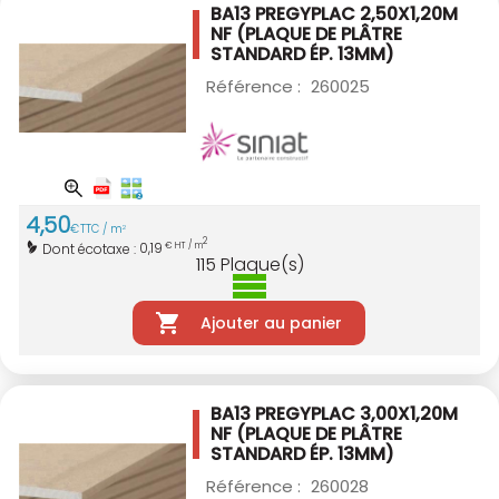
BA13 PREGYPLAC 2,50X1,20M
NF
(PLAQUE DE PLÂTRE
STANDARD ÉP. 13MM)
Référence :
260025
4
,
50
€
TTC / m
2
2
0,19
Dont écotaxe :
€ HT / m
115
Plaque(s)
Ajouter au panier
BA13 PREGYPLAC 3,00X1,20M
NF
(PLAQUE DE PLÂTRE
STANDARD ÉP. 13MM)
Référence :
260028