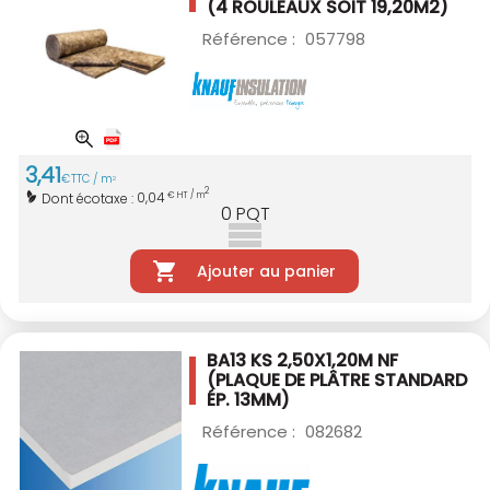
(4 ROULEAUX SOIT 19,20M2)
Référence :
057798
3
,
41
€
TTC / m
2
2
0,04
Dont écotaxe :
€ HT / m
0
PQT
Ajouter au panier
BA13 KS 2,50X1,20M NF
(PLAQUE DE PLÂTRE STANDARD
ÉP. 13MM)
Référence :
082682