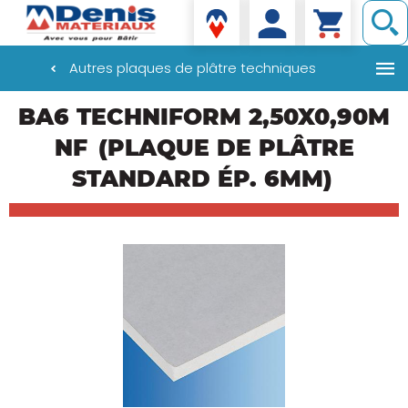
Denis matériaux
Autres plaques de plâtre techniques
Aller
BA6 TECHNIFORM 2,50X0,90M
au
contenu
NF
(PLAQUE DE PLÂTRE
principal
STANDARD ÉP. 6MM)