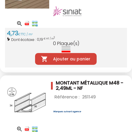
4
,
73
€
TTC / m
2
2
0,19
Dont écotaxe :
€ HT / m
0
Plaque(s)
Ajouter au panier
MONTANT MÉTALLIQUE M48 -
2,49ML - NF
Référence :
261149