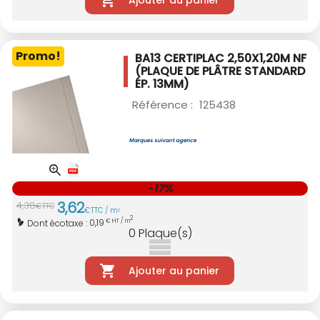
Ajouter au panier
Promo!
BA13 CERTIPLAC 2,50X1,20M NF
(PLAQUE DE PLÂTRE STANDARD
ÉP. 13MM)
Référence :
125438
-17%
3
,
62
4
,
38
€
TTC
€
TTC / m
2
2
0,19
Dont écotaxe :
€ HT / m
0
Plaque(s)
Ajouter au panier