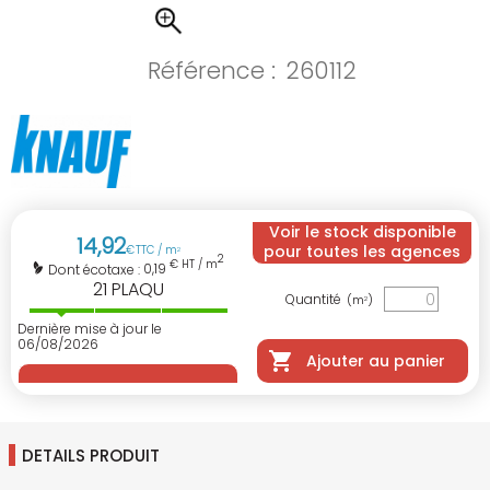
Référence :
260112
Voir le stock disponible
14
,
92
pour toutes les agences
€
TTC / m
2
2
€ HT / m
0,19
Dont écotaxe :
21
PLAQU
Quantité
(m
)
2
Dernière mise à jour le
06/08/2026
Ajouter au panier
DETAILS PRODUIT