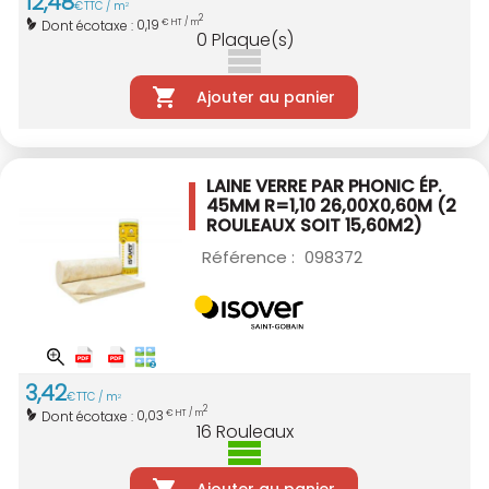
12
,
48
€
TTC / m
2
2
0,19
Dont écotaxe :
€ HT / m
0
Plaque(s)
Ajouter au panier
LAINE VERRE PAR PHONIC ÉP.
45MM R=1,10
26,00X0,60M (2
ROULEAUX SOIT 15,60M2)
Référence :
098372
3
,
42
€
TTC / m
2
2
0,03
Dont écotaxe :
€ HT / m
16
Rouleaux