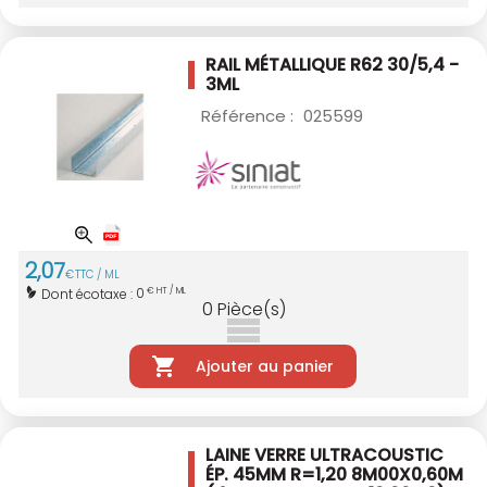
RAIL MÉTALLIQUE R62 30/5,4 -
3ML
Référence :
025599
2
,
07
€
TTC / ML
0
Dont écotaxe :
€ HT / ML
0
Pièce(s)
Ajouter au panier
LAINE VERRE ULTRACOUSTIC
ÉP. 45MM R=1,20
8M00X0,60M