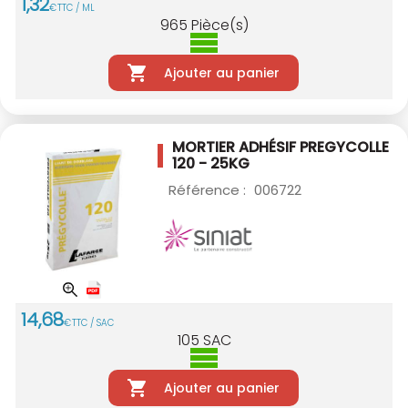
1
,
32
€
TTC / ML
965
Pièce(s)
Ajouter au panier
MORTIER ADHÉSIF PREGYCOLLE
120 - 25KG
Référence :
006722
14
,
68
€
TTC / SAC
105
SAC
Ajouter au panier