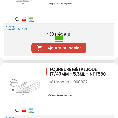
1
,
32
€
TTC / ML
430
Pièce(s)
Ajouter au panier
FOURRURE MÉTALLIQUE
17/47MM - 5,3ML - NF
F530
Référence :
000007