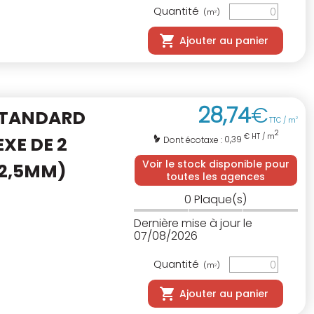
Quantité
(m
)
2
Ajouter au panier
28
,
74
€
STANDARD
TTC / m
2
2
€ HT / m
XE DE 2
0,39
Dont écotaxe :
Voir le stock disponible pour
12,5MM)
toutes les agences
0
Plaque(s)
Dernière mise à jour le
07/08/2026
Quantité
(m
)
2
Ajouter au panier