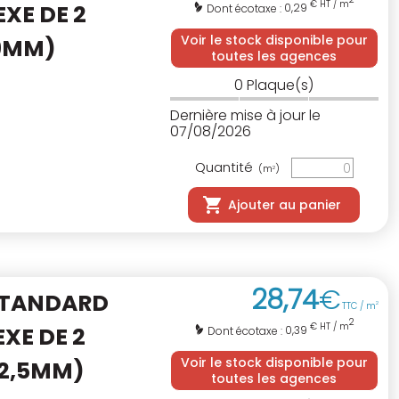
€ HT / m
XE DE 2
0,29
Dont écotaxe :
Voir le stock disponible pour
 9MM)
toutes les agences
0
Plaque(s)
Dernière mise à jour le
07/08/2026
Quantité
(m
)
2
Ajouter au panier
28
,
74
€
STANDARD
TTC / m
2
2
€ HT / m
XE DE 2
0,39
Dont écotaxe :
Voir le stock disponible pour
12,5MM)
toutes les agences