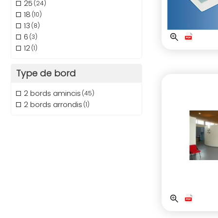
25
(24)
18
(10)
13
(8)
6
(3)
12
(1)
Type de bord
2 bords amincis
(45)
2 bords arrondis
(1)