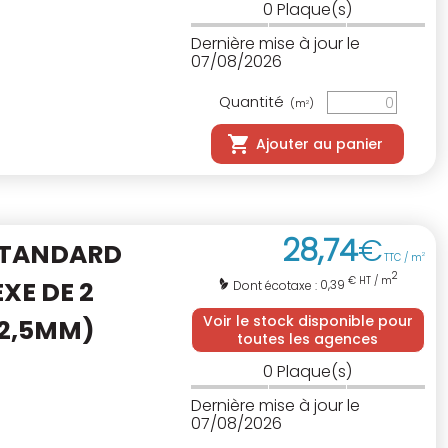
0
Plaque(s)
Dernière mise à jour le
07/08/2026
Quantité
(m
)
2
Ajouter au panier
28
,
74
€
STANDARD
TTC / m
2
2
€ HT / m
XE DE 2
0,39
Dont écotaxe :
Voir le stock disponible pour
12,5MM)
toutes les agences
0
Plaque(s)
Dernière mise à jour le
07/08/2026