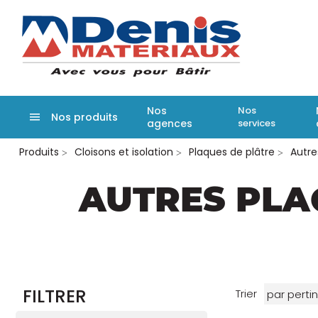
Denis matér
Nos
Nos
Nos produits
agences
services
Aller
Produits
Cloisons et isolation
Plaques de plâtre
Autre
au
contenu
principal
AUTRES PLA
FILTRER
Trier