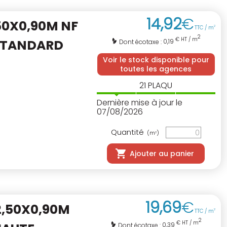
14
,
92
€
50X0,90M NF
TTC / m
2
2
€ HT / m
 STANDARD
0,19
Dont écotaxe :
Voir le stock disponible pour
toutes les agences
21
PLAQU
Dernière mise à jour le
07/08/2026
Quantité
(m
)
2
Ajouter au panier
19
,
69
€
2,50X0,90M
TTC / m
2
2
€ HT / m
0,39
Dont écotaxe :