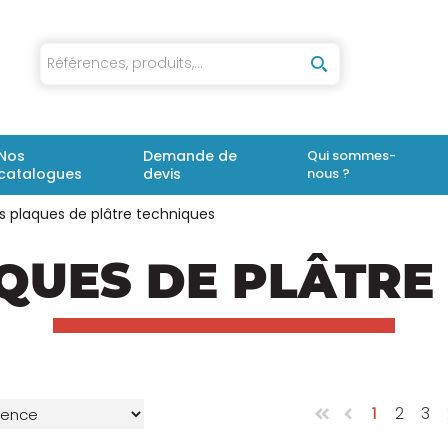
iaux
Nos
Demande de
Qui sommes-
catalogues
devis
nous ?
s plaques de plâtre techniques
QUES DE PLÂTRE
1
2
3