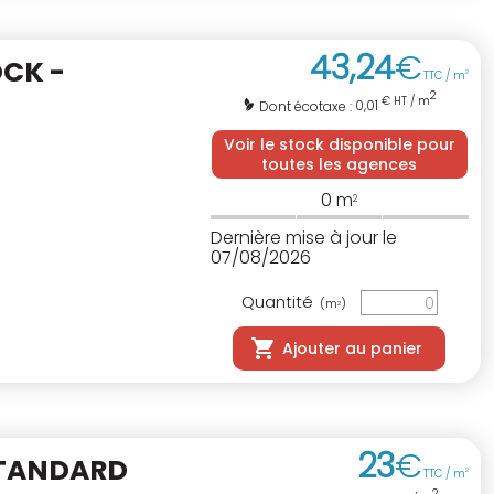
43
,
24
€
CK -
TTC / m
2
2
€ HT / m
0,01
Dont écotaxe :
Voir le stock disponible pour
toutes les agences
0
m
2
Dernière mise à jour le
07/08/2026
Quantité
(m
)
2
Ajouter au panier
23
€
STANDARD
TTC / m
2
2