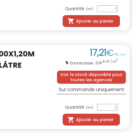
Quantité
(m
)
2
Ajouter au panier
17
,
21
€
00X1,20M
TTC / m
2
2
€ HT / m
PLÂTRE
0,19
Dont écotaxe :
Voir le stock disponible pour
toutes les agences
Sur commande uniquement
Quantité
(m
)
2
Ajouter au panier