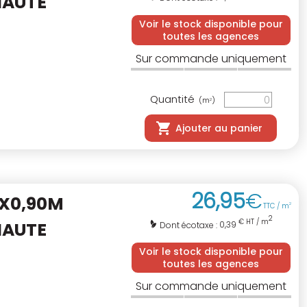
HAUTE
Voir le stock disponible pour
toutes les agences
Sur commande uniquement
Quantité
(m
)
2
Ajouter au panier
26
,
95
€
0X0,90M
TTC / m
2
2
€ HT / m
HAUTE
0,39
Dont écotaxe :
Voir le stock disponible pour
toutes les agences
Sur commande uniquement