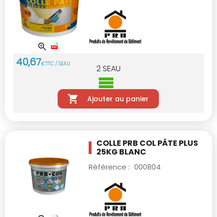
40
,
67
€
TTC / SEAU
2
SEAU
Ajouter au panier
COLLE PRB COL PÂTE PLUS
25KG BLANC
Référence :
000804