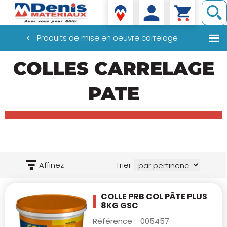
Denis matériaux
Produits de mise en oeuvre carrelage
Aller
COLLES CARRELAGE
au
contenu
principal
PATE
Affinez
Trier
COLLE PRB COL PÂTE PLUS
8KG GSC
Référence :
005457