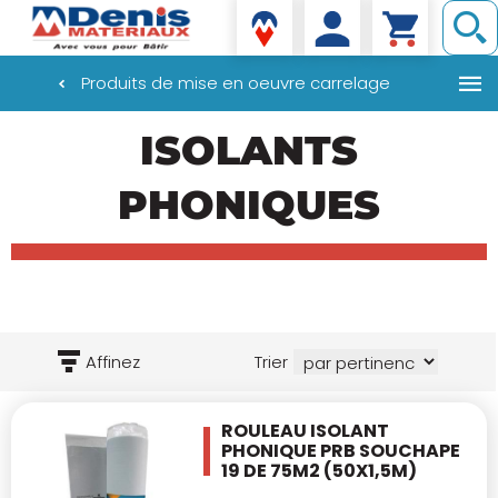
Denis matériaux
Produits de mise en oeuvre carrelage
Aller
ISOLANTS
au
contenu
principal
PHONIQUES
Affinez
Trier
ROULEAU ISOLANT
PHONIQUE PRB SOUCHAPE
19
DE 75M2 (50X1,5M)