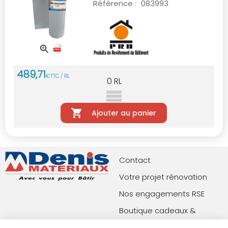
Référence :
083993
489
,
71
€
TTC / RL
0
RL
Ajouter au panier
Contact
Votre projet rénovation
Nos engagements RSE
Boutique cadeaux &
privilèges