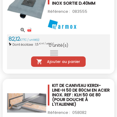
INOX SORTIE D.40MM
Référence :
083555
82
,
12
€
TTC / unité(s)
1,5
Dont écotaxe :
€ HT / unité(s)
0
unité(s)
Ajouter au panier
KIT DE CANIVEAU KERDI-
LINE-H 50 DE 80CM
EN ACIER
INOX. REF : KLH 50 GE 80
(POUR DOUCHE À
L'ITALIENNE)
Référence :
058082