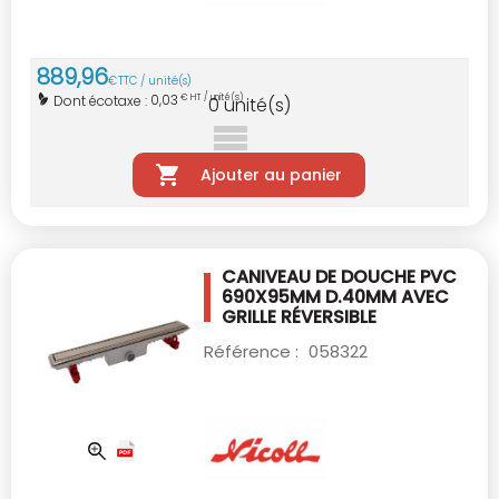
889
,
96
€
TTC / unité(s)
0,03
Dont écotaxe :
€ HT / unité(s)
0
unité(s)
Ajouter au panier
CANIVEAU DE DOUCHE PVC
690X95MM D.40MM
AVEC
GRILLE RÉVERSIBLE
Référence :
058322