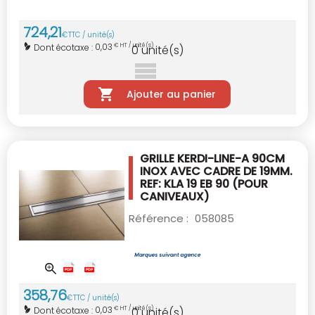
724
,
21
€
TTC / unité(s)
0,03
Dont écotaxe :
€ HT / unité(s)
0
unité(s)
Ajouter au panier
GRILLE KERDI-LINE-A 90CM
INOX AVEC CADRE
DE 19MM.
REF: KLA 19 EB 90
(POUR
CANIVEAUX)
Référence :
058085
358
,
76
€
TTC / unité(s)
0,03
Dont écotaxe :
€ HT / unité(s)
0
unité(s)