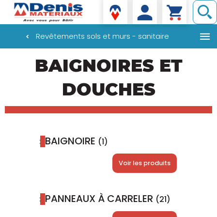
Denis matériaux
Revêtements sols et murs - sanitaire
Aller
BAIGNOIRES ET
au
contenu
principal
DOUCHES
BAIGNOIRE
(1)
Voir les produits
PANNEAUX À CARRELER
(21)