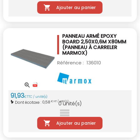
Ajouter au panier
PANNEAU ARMÉ EPOXY
BOARD 2,50X0,6M X80MM
(PANNEAU À CARRELER
MARMOX)
Référence :
136010
91
,
93
€
TTC / unité(s)
0,58
Dont écotaxe :
€ HT / unité(s)
0
unité(s)
Ajouter au panier