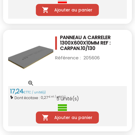
Ajouter au panier
PANNEAU A CARRELER
1300X600X10MM
REF :
CARPAN.10/130
Référence :
205606
17
,
24
€
TTC / unité(s)
0,27
Dont écotaxe :
€ HT / unité(s)
5
unité(s)
Ajouter au panier