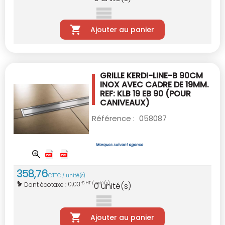
Ajouter au panier
GRILLE KERDI-LINE-B 90CM
INOX AVEC CADRE
DE 19MM.
REF: KLB 19 EB 90
(POUR
CANIVEAUX)
Référence :
058087
358
,
76
€
TTC / unité(s)
0,03
Dont écotaxe :
€ HT / unité(s)
0
unité(s)
Ajouter au panier