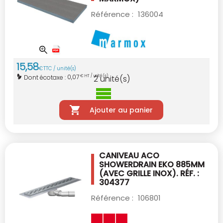
Référence :
136004
15
,
58
€
TTC / unité(s)
0,07
Dont écotaxe :
€ HT / unité(s)
2
unité(s)
Ajouter au panier
CANIVEAU ACO
SHOWERDRAIN EKO 885MM
(AVEC GRILLE INOX). RÉF. :
304377
Référence :
106801