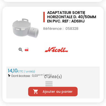
ADAPTATEUR SORTIE
HORIZONTALE D. 40/50MM
EN PVC. REF : ADSIHJ
Référence :
058328
14
,
10
€
TTC / unité(s)
0,03
Dont écotaxe :
€ HT / unité(s)
0
unité(s)
Ajouter au panier