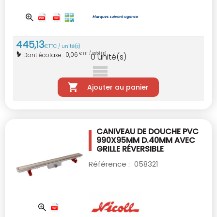
445
,
13
€
TTC / unité(s)
0,06
Dont écotaxe :
€ HT / unité(s)
0
unité(s)
Ajouter au panier
CANIVEAU DE DOUCHE PVC
990X95MM D.40MM
AVEC
GRILLE RÉVERSIBLE
Référence :
058321