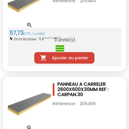
Référence :
205464
57
,
73
€
TTC / unité(s)
0,8
Dont écotaxe :
€ HT / unité(s)
3
unité(s)
Ajouter au panier
PANNEAU A CARRELER
2600X600X30MM
REF :
CARPAN.30
Référence :
205469