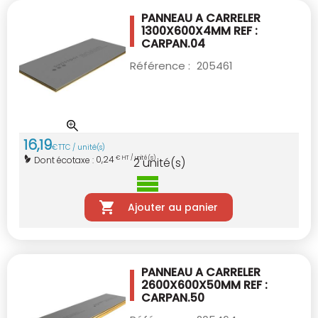
PANNEAU A CARRELER
1300X600X4MM
REF :
CARPAN.04
Référence :
205461
16
,
19
€
TTC / unité(s)
0,24
Dont écotaxe :
€ HT / unité(s)
2
unité(s)
Ajouter au panier
PANNEAU A CARRELER
2600X600X50MM
REF :
CARPAN.50