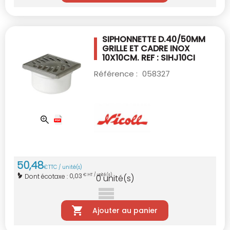
SIPHONNETTE D.40/50MM
GRILLE ET CADRE
INOX
10X10CM. REF : SIHJ10CI
Référence :
058327
50
,
48
€
TTC / unité(s)
0,03
Dont écotaxe :
€ HT / unité(s)
0
unité(s)
Ajouter au panier