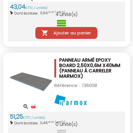
43
,
04
€
TTC / unité(s)
0,64
Dont écotaxe :
€ HT / unité(s)
4
unité(s)
Ajouter au panier
PANNEAU ARMÉ EPOXY
BOARD 2,50X0,6M X40MM
(PANNEAU À CARRELER
MARMOX)
Référence :
136008
51
,
25
€
TTC / unité(s)
0,46
Dont écotaxe :
€ HT / unité(s)
0
unité(s)