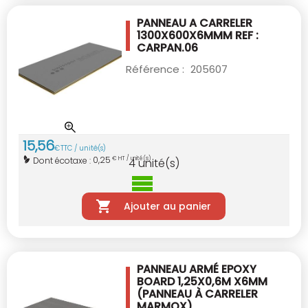
PANNEAU A CARRELER
1300X600X6MMM
REF :
CARPAN.06
Référence :
205607
15
,
56
€
TTC / unité(s)
0,25
Dont écotaxe :
€ HT / unité(s)
4
unité(s)
Ajouter au panier
PANNEAU ARMÉ EPOXY
BOARD 1,25X0,6M X6MM
(PANNEAU À CARRELER
MARMOX)