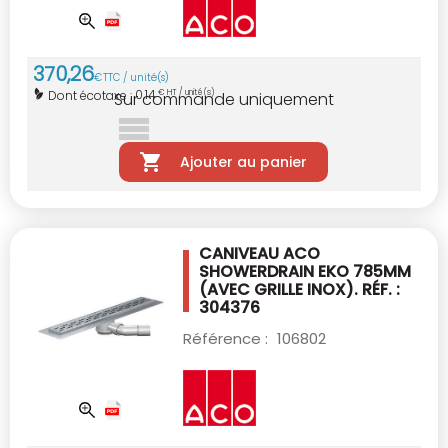
370
,
26
€
TTC / unité(s)
0,14
Dont écotaxe :
€ HT / unité(s)
Sur commande uniquement
Ajouter au panier
CANIVEAU ACO
SHOWERDRAIN EKO 785MM
(AVEC GRILLE INOX). RÉF. :
304376
Référence :
106802