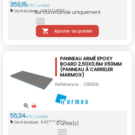
359
,
18
€
TTC / unité(s)
0,14
Dont écotaxe :
€ HT / unité(s)
Sur commande uniquement
Ajouter au panier
PANNEAU ARMÉ EPOXY
BOARD 2,50X0,6M X50MM
(PANNEAU À CARRELER
MARMOX)
Référence :
136009
55
,
34
€
TTC / unité(s)
0,42
Dont écotaxe :
€ HT / unité(s)
0
unité(s)