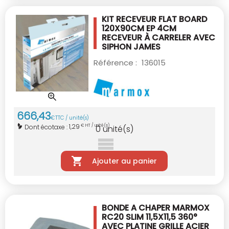
KIT RECEVEUR FLAT BOARD
120X90CM EP 4CM
RECEVEUR À CARRELER AVEC
SIPHON JAMES
Référence :
136015
666
,
43
€
TTC / unité(s)
1,29
Dont écotaxe :
€ HT / unité(s)
0
unité(s)
Ajouter au panier
BONDE A CHAPER MARMOX
RC20 SLIM
11,5X11,5 360°
AVEC PLATINE GRILLE ACIER