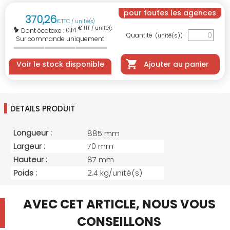
pour toutes les agences
370
,
26
€
TTC / unité(s)
€ HT / unité(s)
0,14
Dont écotaxe :
Quantité
(unité(s))
Sur commande uniquement
Voir le stock disponible
Ajouter au panier
DETAILS PRODUIT
Longueur :
885 mm
Largeur :
70 mm
Hauteur :
87 mm
Poids :
2.4 kg/unité(s)
AVEC CET ARTICLE, NOUS VOUS
CONSEILLONS