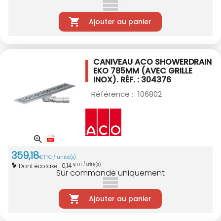
Ajouter au panier
CANIVEAU ACO SHOWERDRAIN
EKO 785MM
(AVEC GRILLE
INOX). RÉF. : 304376
Référence :
106802
359
,
18
€
TTC / unité(s)
0,14
Dont écotaxe :
€ HT / unité(s)
Sur commande uniquement
Ajouter au panier