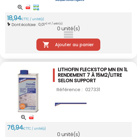
18
,
94
€
TTC / unité(s)
0,01
Dont écotaxe :
€ HT / unité(s)
0
unité(s)
Ajouter au panier
LITHOFIN FLECKSTOP MN EN 1L
RENDEMENT 7 À 15M2/LITRE
SELON SUPPORT
Référence :
027331
76
,
94
€
TTC / unité(s)
0
unité(s)