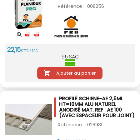
Référence :
008256
22
,
15
€
TTC / SAC
65
SAC
Ajouter au panier
PROFILÉ SCHIENE-AE 2,5ML
HT=10MM ALU
NATUREL
ANODISÉ MAT. REF : AE 100
(AVEC ESPACEUR POUR JOINT)
Référence :
026931