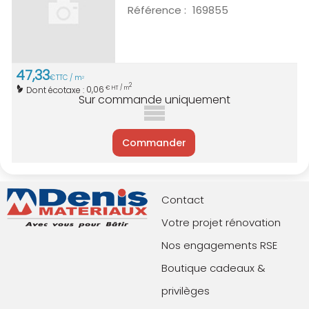
Référence :
169855
47
,
33
€
TTC / m
2
2
0,06
Dont écotaxe :
€ HT / m
Sur commande uniquement
Commander
Contact
Votre projet rénovation
Nos engagements RSE
Boutique cadeaux &
privilèges