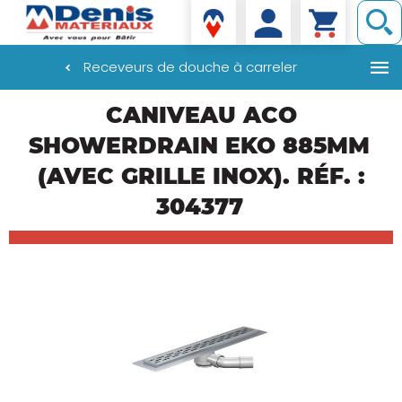
Denis matériaux
Receveurs de douche à carreler
Aller
CANIVEAU ACO
au
contenu
SHOWERDRAIN EKO 885MM
principal
(AVEC GRILLE INOX). RÉF. :
304377