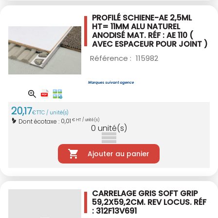
PROFILÉ SCHIENE-AE 2,5ML
HT= 11MM ALU
NATUREL
ANODISÉ MAT. RÉF : AE 110
(
AVEC ESPACEUR POUR JOINT )
Référence :
115982
20
,
17
€
TTC / unité(s)
0,01
Dont écotaxe :
€ HT / unité(s)
0
unité(s)
Ajouter au panier
CARRELAGE GRIS SOFT GRIP
59,2X59,2CM.
REV LOCUS. RÉF
: 312F13V691