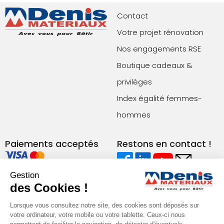
Contact
Votre projet rénovation
Nos engagements RSE
Boutique cadeaux &
privilèges
Index égalité femmes-
hommes
Paiements acceptés
Restons en contact !
Gestion
Conditions générales de vente (agences)
des Cookies !
Conditions générales de vente (e-commerce)
Mentions légales
Plan du site
Lorsque vous consultez notre site, des cookies sont déposés sur
Politique de confidentialité
votre ordinateur, votre mobile ou votre tablette. Ceux-ci nous