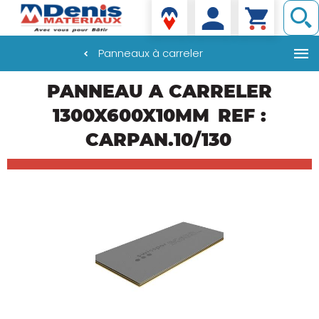
Denis matériaux
Panneaux à carreler
Aller
PANNEAU A CARRELER
au
contenu
1300X600X10MM
REF :
principal
CARPAN.10/130