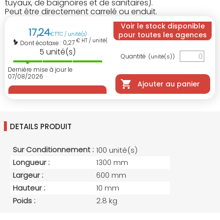
tuyaux, de baignoires et de sanitaires).
Peut être directement carrelé ou enduit.
Voir le stock disponible
17
,
24
pour toutes les agences
€
TTC / unité(s)
€ HT / unité(s)
0,27
Dont écotaxe :
5
unité(s)
Quantité
(unité(s))
Dernière mise à jour le
07/08/2026
Ajouter au panier
DETAILS PRODUIT
Sur Conditionnement :
100 unité(s)
Longueur :
1300 mm
Largeur :
600 mm
Hauteur :
10 mm
Poids :
2.8 kg