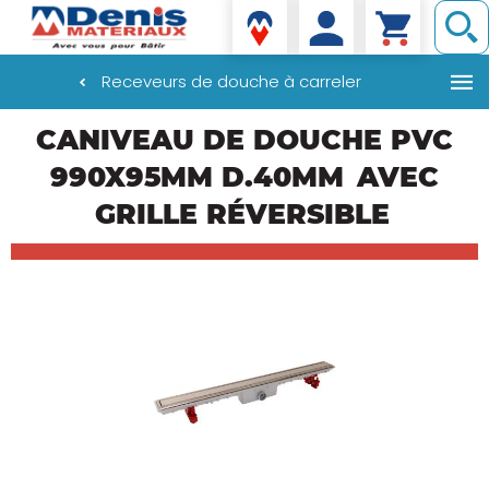
Denis matériaux
Receveurs de douche à carreler
Aller
CANIVEAU DE DOUCHE PVC
au
contenu
990X95MM D.40MM
AVEC
principal
GRILLE RÉVERSIBLE