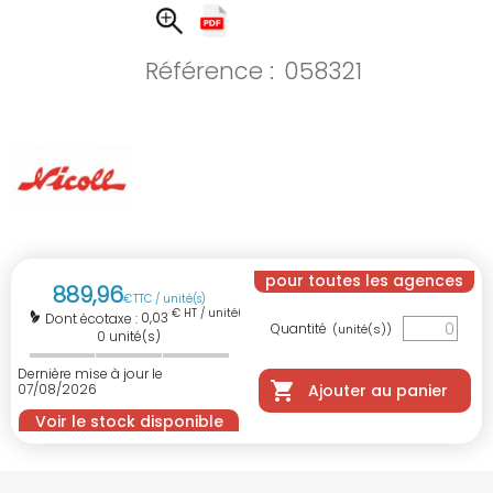
Référence :
058321
pour toutes les agences
889
,
96
€
TTC / unité(s)
€ HT / unité(s)
0,03
Dont écotaxe :
Quantité
(unité(s))
0
unité(s)
Dernière mise à jour le
07/08/2026
Ajouter au panier
Voir le stock disponible