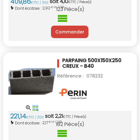
409
,
86
soit
4
,
10
€
TTC / Pièce(s)
€
TTC / /100
2,92
Dont écotaxe :
€ HT / /100
123
Pièce(s)
Commander
PARPAING 500X150X250
CREUX - B40
Référence :
078232
221
,
14
soit
2
,
21
€
TTC / Pièce(s)
€
TTC / /100
2,17
Dont écotaxe :
€ HT / /100
182
Pièce(s)