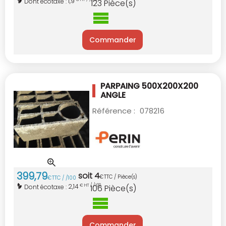
1,9
Dont écotaxe :
123
Pièce(s)
Commander
PARPAING 500X200X200
ANGLE
Référence :
078216
399
,
79
soit
4
€
TTC / Pièce(s)
€
TTC / /100
2,14
Dont écotaxe :
€ HT / /100
106
Pièce(s)
Commander