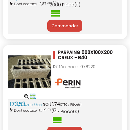
2,87
Dont écotaxe :
€ HT / /100
2060
Pièce(s)
Commander
PARPAING 500X100X200
CREUX - B40
Référence :
078220
173
,
53
soit
1
,
74
€
TTC / Pièce(s)
€
TTC / /100
1,31
Dont écotaxe :
€ HT / /100
247
Pièce(s)