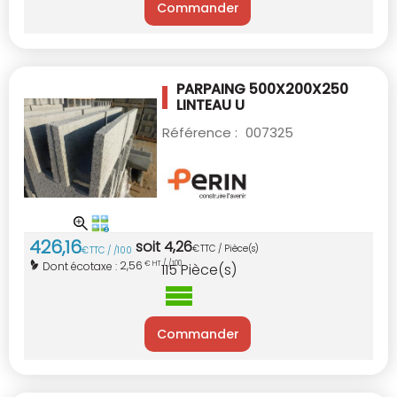
Commander
PARPAING 500X200X250
LINTEAU U
Référence :
007325
426
,
16
soit
4
,
26
€
TTC / Pièce(s)
€
TTC / /100
2,56
Dont écotaxe :
€ HT / /100
115
Pièce(s)
Commander