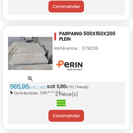
Commander
PARPAING 500X150X200
PLEIN
Référence :
078235
585
,
96
soit
5
,
86
€
TTC / Pièce(s)
€
TTC / /100
3,65
Dont écotaxe :
€ HT / /100
2
Pièce(s)
Commander