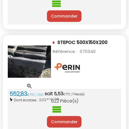
Commander
STEPOC 500X150X200
Référence :
070340
552
,
83
soit
5
,
53
€
TTC / Pièce(s)
€
TTC / /100
2,02
Dont écotaxe :
€ HT / /100
622
Pièce(s)
Commander