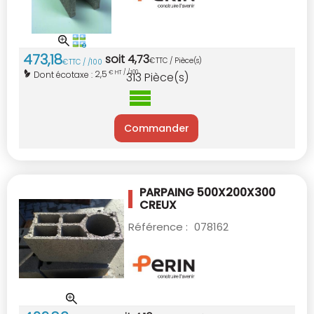
473
,
18
soit
4
,
73
€
TTC / Pièce(s)
€
TTC / /100
2,5
Dont écotaxe :
€ HT / /100
313
Pièce(s)
Commander
PARPAING 500X200X300
CREUX
Référence :
078162