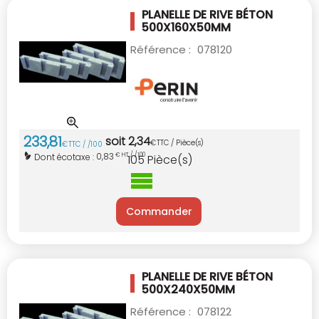
PLANELLE DE RIVE BÉTON
500X160X50MM
Référence :
078120
233
,
81
soit
2
,
34
€
TTC / Pièce(s)
€
TTC / /100
0,83
Dont écotaxe :
€ HT / /100
105
Pièce(s)
Commander
PLANELLE DE RIVE BÉTON
500X240X50MM
Référence :
078122