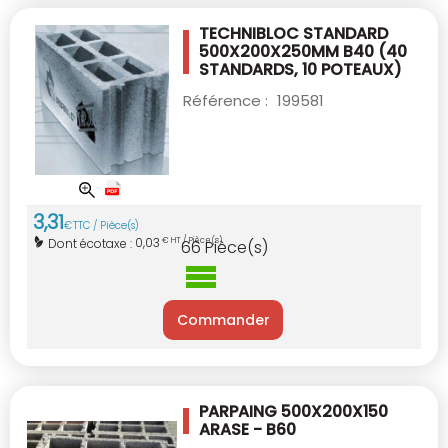
TECHNIBLOC STANDARD
500X200X250MM B40
(40
STANDARDS, 10 POTEAUX)
Référence :
199581
3
,
31
€
TTC / Pièce(s)
0,03
Dont écotaxe :
€ HT / Pièce(s)
66
Pièce(s)
Commander
PARPAING 500X200X150
ARASE - B60