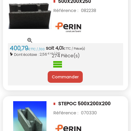
500X200X250
Référence :
082238
400
,
79
soit
4
,
01
€
TTC / Pièce(s)
€
TTC / /100
2,56
Dont écotaxe :
€ HT / /100
274
Pièce(s)
Commander
STEPOC 500X200X200
Référence :
070330