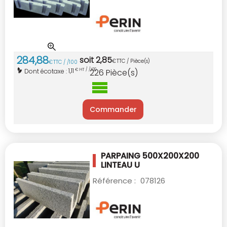
284
,
88
soit
2
,
85
€
TTC / Pièce(s)
€
TTC / /100
1,11
Dont écotaxe :
€ HT / /100
226
Pièce(s)
Commander
PARPAING 500X200X200
LINTEAU U
Référence :
078126