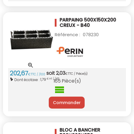
PARPAING 500X150X200
CREUX - B40
Référence :
078230
202
,
67
soit
2
,
03
€
TTC / Pièce(s)
€
TTC / /100
1,79
Dont écotaxe :
€ HT / /100
165
Pièce(s)
Commander
BLOC A BANCHER