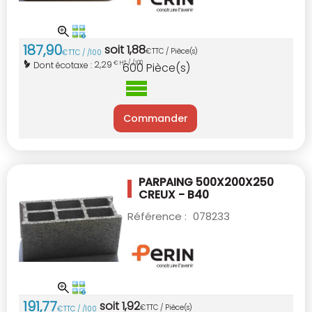
187
,
90
soit
1
,
88
€
TTC / Pièce(s)
€
TTC / /100
2,29
Dont écotaxe :
€ HT / /100
600
Pièce(s)
Commander
PARPAING 500X200X250
CREUX - B40
Référence :
078233
191
,
77
soit
1
,
92
€
TTC / Pièce(s)
€
TTC / /100