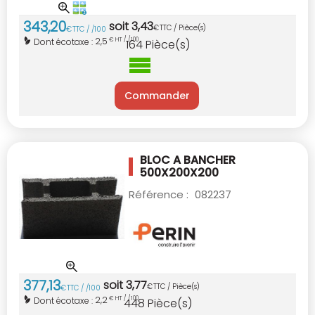
343
,
20
soit
3
,
43
€
TTC / Pièce(s)
€
TTC / /100
2,5
Dont écotaxe :
€ HT / /100
164
Pièce(s)
Commander
BLOC A BANCHER
500X200X200
Référence :
082237
377
,
13
soit
3
,
77
€
TTC / Pièce(s)
€
TTC / /100
2,2
Dont écotaxe :
€ HT / /100
448
Pièce(s)