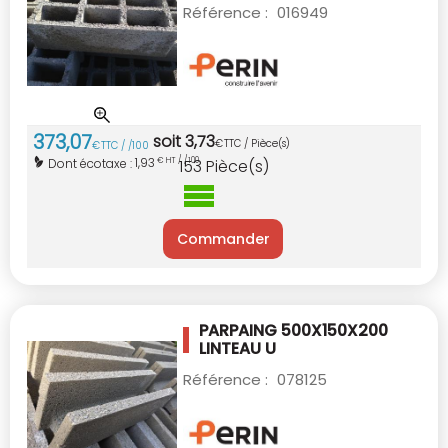
Référence :
016949
373
,
07
soit
3
,
73
€
TTC / Pièce(s)
€
TTC / /100
1,93
Dont écotaxe :
€ HT / /100
153
Pièce(s)
Commander
PARPAING 500X150X200
LINTEAU U
Référence :
078125