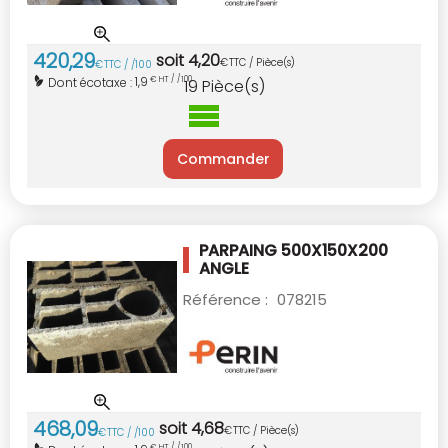
420
,
29
soit
4
,
20
€
TTC / Pièce(s)
€
TTC / /100
1,9
Dont écotaxe :
€ HT / /100
19
Pièce(s)
Commander
PARPAING 500X150X200
ANGLE
Référence :
078215
468
,
09
soit
4
,
68
€
TTC / Pièce(s)
€
TTC / /100
€ HT / /100