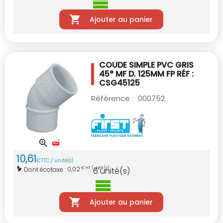
Ajouter au panier
COUDE SIMPLE PVC GRIS
45° MF D. 125MM
FP RÉF :
CSG45125
Référence :
000752
10
,
61
€
TTC / unité(s)
0,02
Dont écotaxe :
€ HT / unité(s)
6
unité(s)
Ajouter au panier