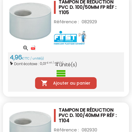
TAMPON DE RÉDUCTION
PVC D. 100/50MM
FP RÉF :
T105
Référence :
082929
4
,
96
€
TTC / unité(s)
0,01
Dont écotaxe :
€ HT / unité(s)
4
unité(s)
Ajouter au panier
TAMPON DE RÉDUCTION
PVC D. 100/40MM
FP RÉF :
T104
Référence :
082930