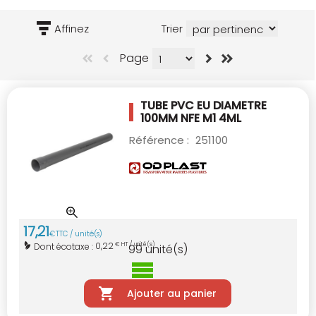
Affinez
Trier
Page
TUBE PVC EU DIAMETRE
100MM NFE M1 4ML
Référence :
251100
17
,
21
€
TTC / unité(s)
0,22
Dont écotaxe :
€ HT / unité(s)
99
unité(s)
Ajouter au panier