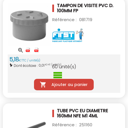
TAMPON DE VISITE PVC D.
100MM
FP
Référence :
081719
5
,
18
€
TTC / unité(s)
0,01
Dont écotaxe :
€ HT / unité(s)
60
unité(s)
Ajouter au panier
TUBE PVC EU DIAMETRE
160MM NFE M1 4ML
Référence :
251160