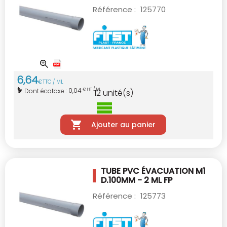
Référence :
125770
6
,
64
€
TTC / ML
0,04
Dont écotaxe :
€ HT / ML
12
unité(s)
Ajouter au panier
TUBE PVC ÉVACUATION M1
D.100MM - 2 ML
FP
Référence :
125773