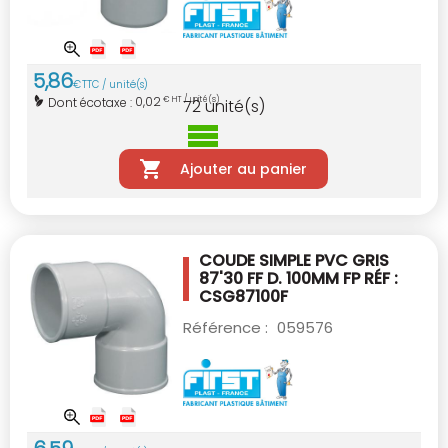
5
,
86
€
TTC / unité(s)
0,02
Dont écotaxe :
€ HT / unité(s)
72
unité(s)
Ajouter au panier
COUDE SIMPLE PVC GRIS
87'30 FF D. 100MM
FP RÉF :
CSG87100F
Référence :
059576