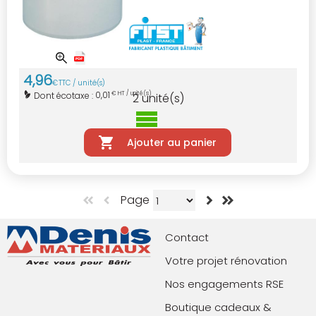
4
,
96
€
TTC / unité(s)
0,01
Dont écotaxe :
€ HT / unité(s)
2
unité(s)
Ajouter au panier
Page
Contact
Votre projet rénovation
Nos engagements RSE
Boutique cadeaux &