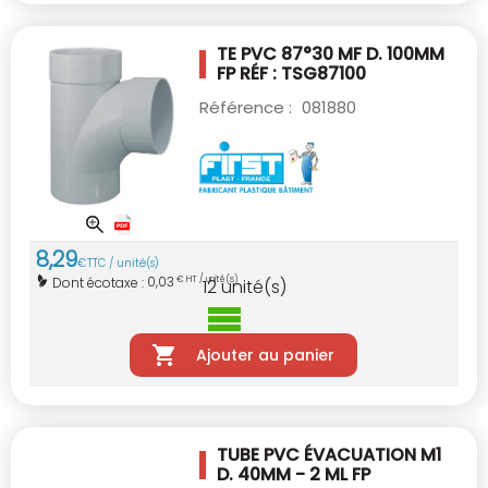
TE PVC 87°30 MF D. 100MM
FP RÉF : TSG87100
Référence :
081880
8
,
29
€
TTC / unité(s)
0,03
Dont écotaxe :
€ HT / unité(s)
12
unité(s)
Ajouter au panier
TUBE PVC ÉVACUATION M1
D. 40MM - 2 ML
FP