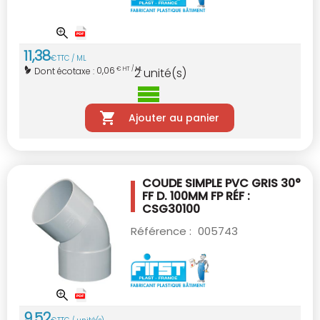
11
,
38
€
TTC / ML
0,06
Dont écotaxe :
€ HT / ML
2
unité(s)
Ajouter au panier
COUDE SIMPLE PVC GRIS 30°
FF D. 100MM
FP RÉF :
CSG30100
Référence :
005743
9
,
52