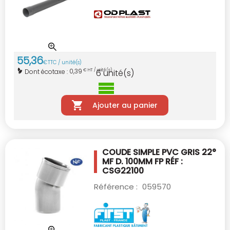
55
,
36
€
TTC / unité(s)
0,39
Dont écotaxe :
€ HT / unité(s)
6
unité(s)
Ajouter au panier
COUDE SIMPLE PVC GRIS 22°
MF D. 100MM
FP RÉF :
CSG22100
Référence :
059570