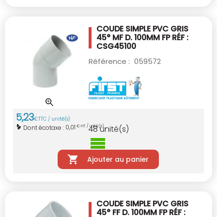
COUDE SIMPLE PVC GRIS
45° MF D. 100MM
FP RÉF :
CSG45100
Référence :
059572
5
,
23
€
TTC / unité(s)
0,01
Dont écotaxe :
€ HT / unité(s)
48
unité(s)
Ajouter au panier
COUDE SIMPLE PVC GRIS
45° FF D. 100MM
FP RÉF :