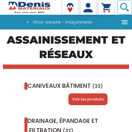
Denis matériaux
Gros-oeuvre - maçonnerie
Aller
ASSAINISSEMENT ET
au
contenu
principal
RÉSEAUX
CANIVEAUX BÂTIMENT
(33)
Voir les produits
DRAINAGE, ÉPANDAGE ET
FILTRATION
(32)