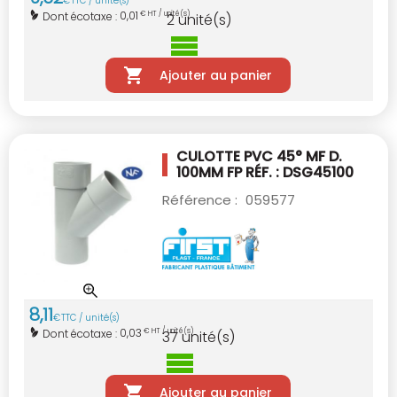
€
TTC / unité(s)
0,01
Dont écotaxe :
€ HT / unité(s)
2
unité(s)
Ajouter au panier
CULOTTE PVC 45° MF D.
100MM
FP RÉF. : DSG45100
Référence :
059577
8
,
11
€
TTC / unité(s)
0,03
Dont écotaxe :
€ HT / unité(s)
37
unité(s)
Ajouter au panier