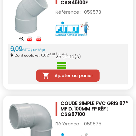
CSG45100F
Référence :
059573
6
,
09
€
TTC / unité(s)
0,02
Dont écotaxe :
€ HT / unité(s)
25
unité(s)
Ajouter au panier
COUDE SIMPLE PVC GRIS 87°
MF D. 100MM
FP RÉF :
CSG87100
Référence :
059575