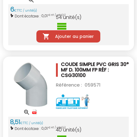
6
€
TTC / unité(s)
0,01
Dont écotaxe :
€ HT / unité(s)
54
unité(s)
Ajouter au panier
COUDE SIMPLE PVC GRIS 30°
MF D. 100MM
FP RÉF :
CSG30100
Référence :
059571
8
,
51
€
TTC / unité(s)
0,01
Dont écotaxe :
€ HT / unité(s)
40
unité(s)