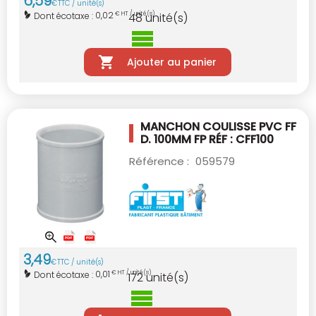
6
,
59
€
TTC / unité(s)
0,02
Dont écotaxe :
€ HT / unité(s)
48
unité(s)
Ajouter au panier
MANCHON COULISSE PVC FF
D. 100MM
FP RÉF : CFF100
Référence :
059579
3
,
49
€
TTC / unité(s)
0,01
Dont écotaxe :
€ HT / unité(s)
172
unité(s)