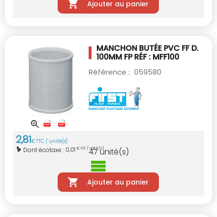
Ajouter au panier
MANCHON BUTÉE PVC FF D.
100MM
FP RÉF : MFF100
Référence :
059580
2
,
81
€
TTC / unité(s)
0,01
Dont écotaxe :
€ HT / unité(s)
47
unité(s)
Ajouter au panier