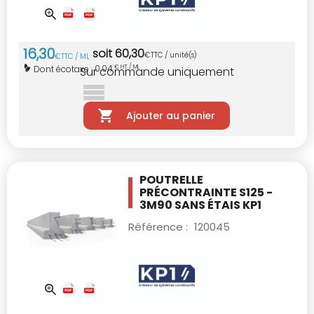
16
,
30
soit
60
,
30
€
TTC / unité(s)
€
TTC / ML
0,04
Dont écotaxe :
€ HT / ML
Sur commande uniquement
Ajouter au panier
POUTRELLE
PRÉCONTRAINTE S125 -
3M90
SANS ÉTAIS KP1
Référence :
120045