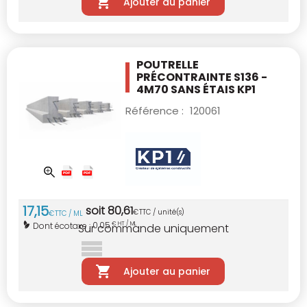
Ajouter au panier
POUTRELLE
PRÉCONTRAINTE S136 -
4M70
SANS ÉTAIS KP1
Référence :
120061
17
,
15
soit
80
,
61
€
TTC / unité(s)
€
TTC / ML
0,05
Dont écotaxe :
€ HT / ML
Sur commande uniquement
Ajouter au panier