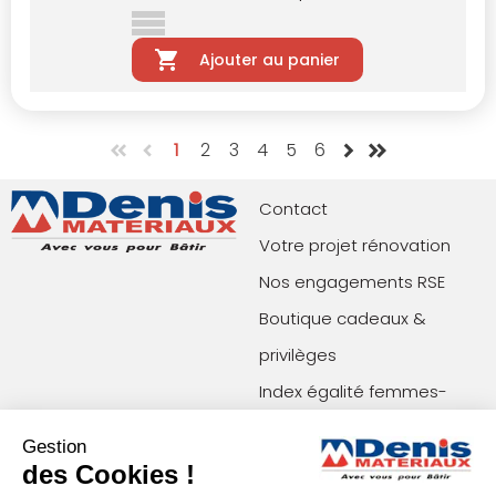
Ajouter au panier
1
2
3
4
5
6
Contact
Votre projet rénovation
Nos engagements RSE
Boutique cadeaux &
privilèges
Index égalité femmes-
hommes
Gestion
des Cookies !
Paiements acceptés
Restons en contact !