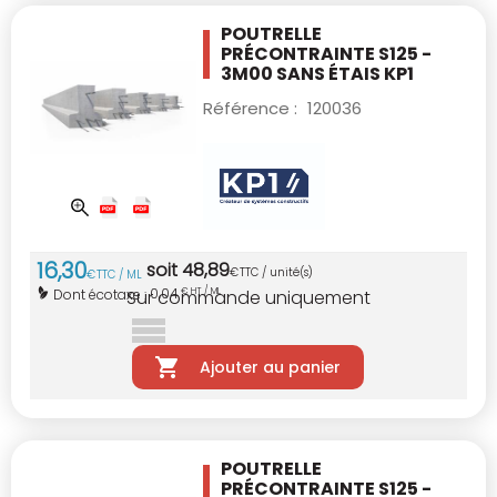
POUTRELLE
PRÉCONTRAINTE S125 -
3M00
SANS ÉTAIS KP1
Référence :
120036
16
,
30
soit
48
,
89
€
TTC / unité(s)
€
TTC / ML
0,04
Dont écotaxe :
€ HT / ML
Sur commande uniquement
Ajouter au panier
POUTRELLE
PRÉCONTRAINTE S125 -