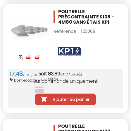
POUTRELLE
PRÉCONTRAINTE S138 -
4M80
SANS ÉTAIS KP1
Référence :
120068
17
,
48
soit
83
,
89
€
TTC / unité(s)
€
TTC / ML
0,05
Dont écotaxe :
€ HT / ML
Sur commande uniquement
Ajouter au panier
POUTRELLE