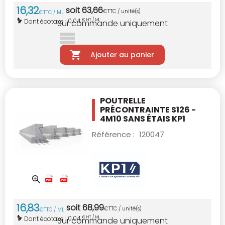
16
,
32
soit
63
,
66
€
TTC / unité(s)
€
TTC / ML
0,04
Dont écotaxe :
€ HT / ML
Sur commande uniquement
Ajouter au panier
POUTRELLE
PRÉCONTRAINTE S126 -
4M10
SANS ÉTAIS KP1
Référence :
120047
16
,
83
soit
68
,
99
€
TTC / unité(s)
€
TTC / ML
0,04
Dont écotaxe :
€ HT / ML
Sur commande uniquement