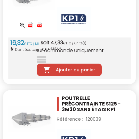
16
,
32
soit
47
,
33
€
TTC / unité(s)
€
TTC / ML
0,04
Dont écotaxe :
€ HT / ML
Sur commande uniquement
Ajouter au panier
POUTRELLE
PRÉCONTRAINTE S125 -
3M30
SANS ÉTAIS KP1
Référence :
120039