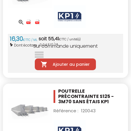
16
,
30
soit
55
,
41
€
TTC / unité(s)
€
TTC / ML
0,04
Dont écotaxe :
€ HT / ML
Sur commande uniquement
Ajouter au panier
POUTRELLE
PRÉCONTRAINTE S125 -
3M70
SANS ÉTAIS KP1
Référence :
120043