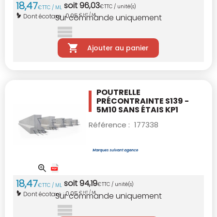
18
,
47
soit
96
,
03
€
TTC / unité(s)
€
TTC / ML
0,05
Dont écotaxe :
€ HT / ML
Sur commande uniquement
Ajouter au panier
POUTRELLE
PRÉCONTRAINTE S139 -
5M10
SANS ÉTAIS KP1
Référence :
177338
18
,
47
soit
94
,
19
€
TTC / unité(s)
€
TTC / ML
0,05
Dont écotaxe :
€ HT / ML
Sur commande uniquement