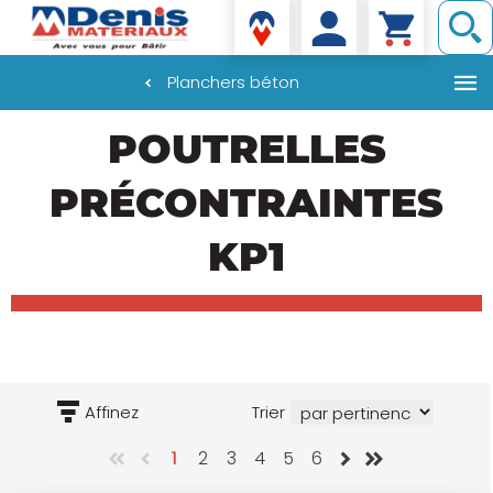
Denis matériaux
Planchers béton
Aller
POUTRELLES
au
contenu
principal
PRÉCONTRAINTES
KP1
Affinez
Trier
1
2
3
4
5
6