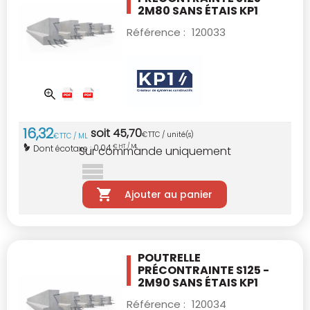
2M80
SANS ÉTAIS KP1
Référence :
120033
16
,
32
soit
45
,
70
€
TTC / unité(s)
€
TTC / ML
0,04
Dont écotaxe :
€ HT / ML
Sur commande uniquement
Ajouter au panier
POUTRELLE
PRÉCONTRAINTE S125 -
2M90
SANS ÉTAIS KP1
Référence :
120034