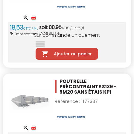
18
,
53
soit
88
,
95
€
TTC / unité(s)
€
TTC / ML
0,05
Dont écotaxe :
€ HT / ML
Sur commande uniquement
Ajouter au panier
POUTRELLE
PRÉCONTRAINTE S139 -
5M20
SANS ÉTAIS KP1
Référence :
177337