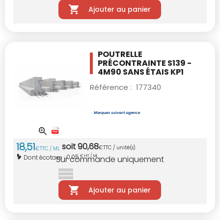
Ajouter au panier
POUTRELLE
PRÉCONTRAINTE S139 -
4M90
SANS ÉTAIS KP1
Référence :
177340
18
,
51
soit
90
,
68
€
TTC / unité(s)
€
TTC / ML
0,05
Dont écotaxe :
€ HT / ML
Sur commande uniquement
Ajouter au panier