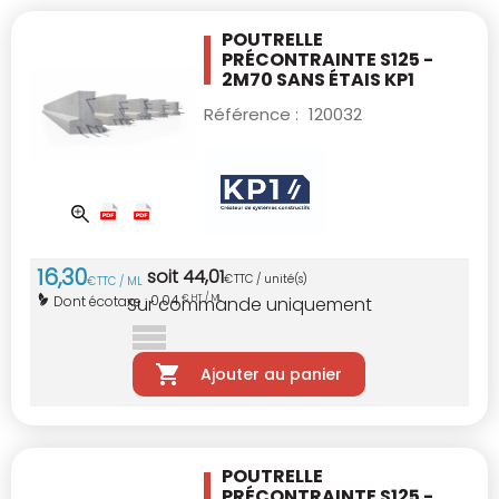
POUTRELLE
PRÉCONTRAINTE S125 -
2M70
SANS ÉTAIS KP1
Référence :
120032
16
,
30
soit
44
,
01
€
TTC / unité(s)
€
TTC / ML
0,04
Dont écotaxe :
€ HT / ML
Sur commande uniquement
Ajouter au panier
POUTRELLE
PRÉCONTRAINTE S125 -