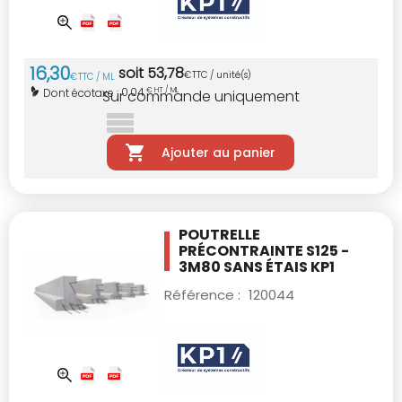
16
,
30
soit
53
,
78
€
TTC / unité(s)
€
TTC / ML
0,04
Dont écotaxe :
€ HT / ML
Sur commande uniquement
Ajouter au panier
POUTRELLE
PRÉCONTRAINTE S125 -
3M80
SANS ÉTAIS KP1
Référence :
120044