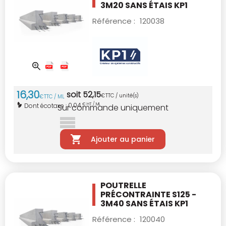
3M20
SANS ÉTAIS KP1
Référence :
120038
16
,
30
soit
52
,
15
€
TTC / unité(s)
€
TTC / ML
0,04
Dont écotaxe :
€ HT / ML
Sur commande uniquement
Ajouter au panier
POUTRELLE
PRÉCONTRAINTE S125 -
3M40
SANS ÉTAIS KP1
Référence :
120040