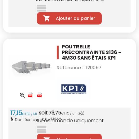
Ajouter au panier
POUTRELLE
PRÉCONTRAINTE S136 -
4M30
SANS ÉTAIS KP1
Référence :
120057
17
,
15
soit
73
,
75
€
TTC / unité(s)
€
TTC / ML
0,05
Dont écotaxe :
€ HT / ML
Sur commande uniquement