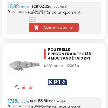
16
,
32
soit
62
,
02
€
TTC / unité(s)
€
TTC / ML
0,04
Dont écotaxe :
€ HT / ML
Sur commande uniquement
Ajouter au panier
POUTRELLE
PRÉCONTRAINTE S136 -
4M00
SANS ÉTAIS KP1
Référence :
120054
17
,
15
soit
68
,
61
€
TTC / unité(s)
€
TTC / ML
0,05
Dont écotaxe :
€ HT / ML
Sur commande uniquement