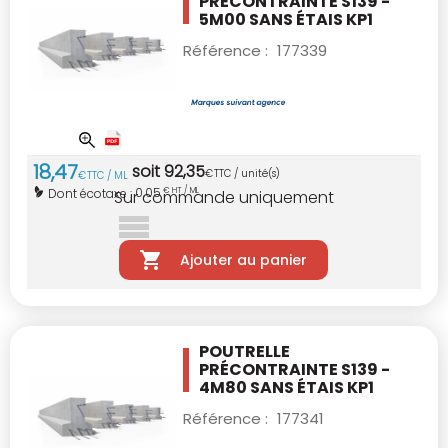
PRÉCONTRAINTE S139 -
5M00
SANS ÉTAIS KP1
Référence :
177339
18
,
47
soit
92
,
35
€
TTC / unité(s)
€
TTC / ML
0,05
Dont écotaxe :
€ HT / ML
Sur commande uniquement
Ajouter au panier
POUTRELLE
PRÉCONTRAINTE S139 -
4M80
SANS ÉTAIS KP1
Référence :
177341