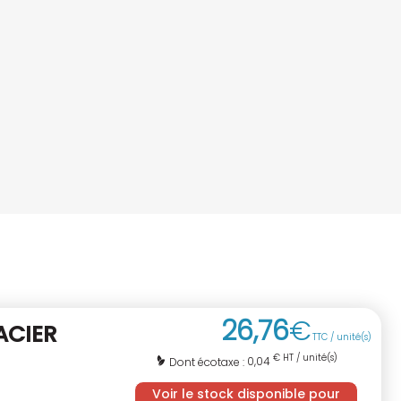
26
,
76
€
ACIER
TTC / unité(s)
€ HT / unité(s)
0,04
Dont écotaxe :
Voir le stock disponible pour