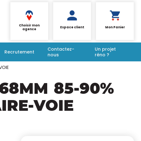
Choisir mon
Espace client
Mon Panier
agence
Contactez-
Un projet
Recrutement
nous
réno ?
VOIE
X68MM
85-90%
IRE-VOIE