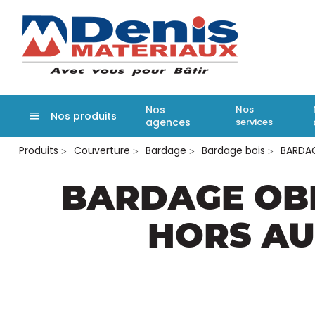
Denis matér
Nos
Nos
Nos produits
agences
services
Aller
Produits
Couverture
Bardage
Bardage bois
BARDAG
au
contenu
principal
BARDAGE OB
HORS AU