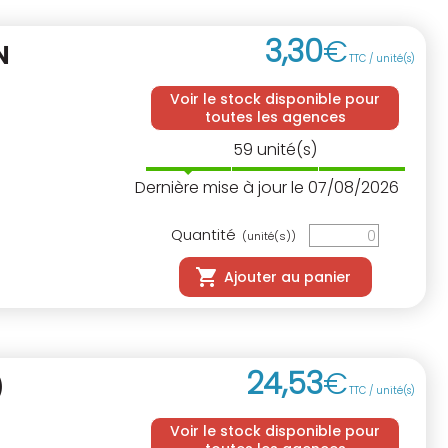
3
,
30
€
N
TTC / unité(s)
Voir le stock disponible pour
toutes les agences
59
unité(s)
Dernière mise à jour le 07/08/2026
Quantité
(unité(s))
Ajouter au panier
24
,
53
€
)
TTC / unité(s)
Voir le stock disponible pour