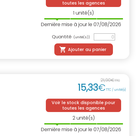
toutes les agences
1
unité(s)
Dernière mise à jour le 07/08/2026
Quantité
(unité(s))
Ajouter au panier
21
,
90
€
TTC
15
,
33
€
TTC / unité(s)
Voir le stock disponible pour
toutes les agences
2
unité(s)
Dernière mise à jour le 07/08/2026