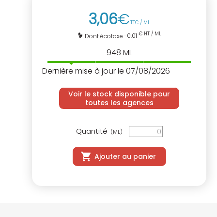
3
,
06
€
TTC / ML
€ HT / ML
0,01
Dont écotaxe :
948
ML
Dernière mise à jour le 07/08/2026
Voir le stock disponible pour
toutes les agences
Quantité
(ML)
Ajouter au panier