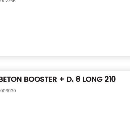
002366
BETON BOOSTER + D. 8 LONG 210
006930