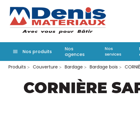
Denis matér
Nos
Nos
Nos produits
agences
services
Aller
Produits
Couverture
Bardage
Bardage bois
CORNIÈ
au
contenu
principal
CORNIÈRE SAP