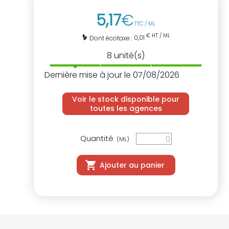
5
,
17
€
TTC / ML
€ HT / ML
0,01
Dont écotaxe :
8
unité(s)
Dernière mise à jour le 07/08/2026
Voir le stock disponible pour
toutes les agences
Quantité
(ML)
Ajouter au panier