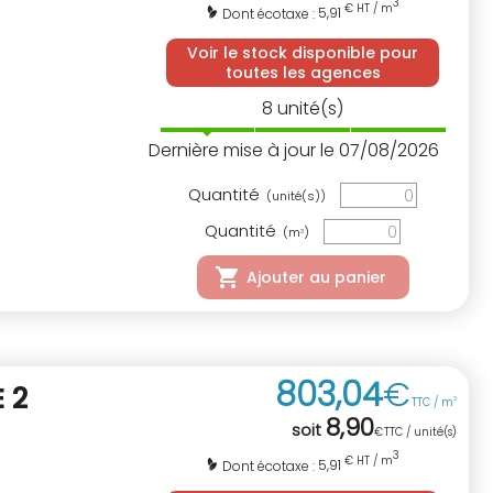
3
€ HT / m
5,91
Dont écotaxe :
Voir le stock disponible pour
toutes les agences
8
unité(s)
Dernière mise à jour le 07/08/2026
Quantité
(unité(s))
Quantité
(m
)
3
Ajouter au panier
803
,
04
€
 2
TTC / m
3
8
,
90
soit
€
TTC / unité(s)
3
€ HT / m
5,91
Dont écotaxe :