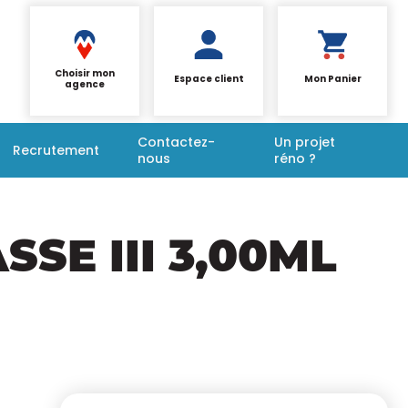
Choisir mon
Espace client
Mon Panier
agence
Contactez-
Un projet
Recrutement
nous
réno ?
SE III 3,00ML