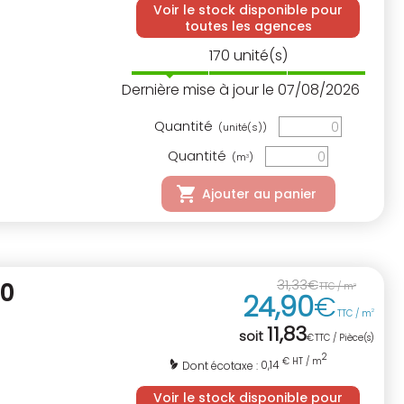
Voir le stock disponible pour
toutes les agences
170
unité(s)
Dernière mise à jour le 07/08/2026
Quantité
(unité(s))
Quantité
(m
)
3
Ajouter au panier
31
,
33
€
60
TTC / m
2
24
,
90
€
TTC / m
2
11
,
83
soit
€
TTC / Pièce(s)
2
€ HT / m
0,14
Dont écotaxe :
Voir le stock disponible pour