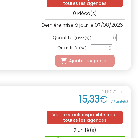
toutes les agences
0
Pièce(s)
Dernière mise à jour le 07/08/2026
Quantité
(Pièce(s))
Quantité
(m
)
2
Ajouter au panier
21
,
90
€
TTC
15
,
33
€
TTC / unité(s)
Voir le stock disponible pour
toutes les agences
2
unité(s)