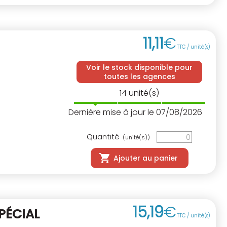
11
,
11
€
TTC / unité(s)
Voir le stock disponible pour
toutes les agences
14
unité(s)
Dernière mise à jour le 07/08/2026
Quantité
(unité(s))
Ajouter au panier
15
,
19
€
PÉCIAL
TTC / unité(s)