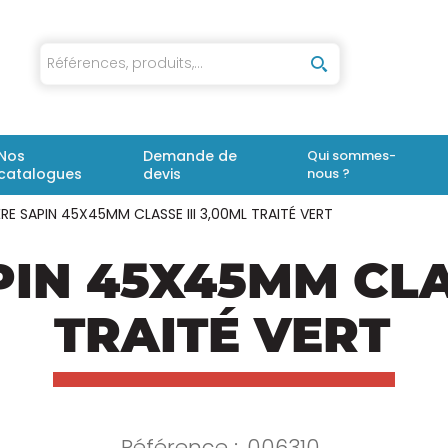
iaux
Nos
Demande de
Qui sommes-
catalogues
devis
nous ?
RE SAPIN 45X45MM CLASSE III 3,00ML TRAITÉ VERT
IN 45X45MM CLAS
TRAITÉ VERT
Référence :
006310