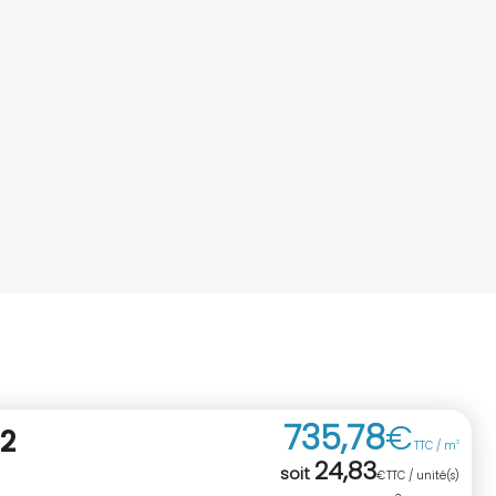
735
,
78
€
2
TTC / m
3
24
,
83
soit
€
TTC / unité(s)