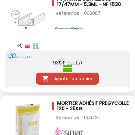
17/47MM - 5,3ML - NF
F530
Référence :
000007
1
,
32
€
TTC / ML
935
Pièce(s)
Ajouter au panier
MORTIER ADHÉSIF PREGYCOLLE
120 - 25KG
Référence :
006722