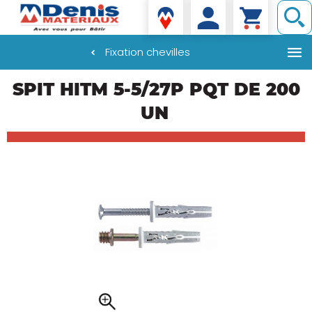
Denis matériaux
Fixation chevilles
Aller
SPIT HITM 5-5/27P PQT DE 200
au
contenu
UN
principal