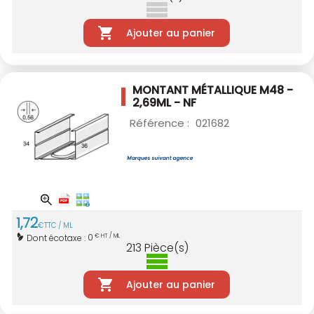
Ajouter au panier
MONTANT MÉTALLIQUE M48 -
2,69ML - NF
Référence :
021682
1
,
72
€
TTC / ML
0
Dont écotaxe :
€ HT / ML
213
Pièce(s)
Ajouter au panier