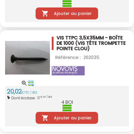
Ajouter au panier
VIS TTPC 3,5X35MM - BOÎTE
DE 1000
(VIS TÊTE TROMPETTE
POINTE CLOU)
Référence :
262035
20
,
02
€
TTC / BOI
0
Dont écotaxe :
€ HT / BOI
4
BOI
Ajouter au panier