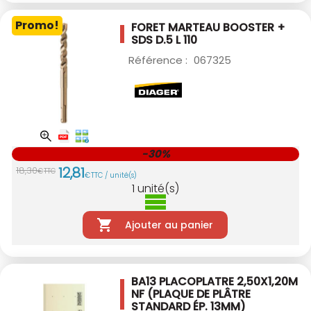
Promo!
FORET MARTEAU BOOSTER +
SDS D.5 L 110
Référence :
067325
-30%
12
,
81
18
,
30
€
TTC
€
TTC / unité(s)
1
unité(s)
Ajouter au panier
BA13 PLACOPLATRE 2,50X1,20M
NF
(PLAQUE DE PLÂTRE
STANDARD ÉP. 13MM)