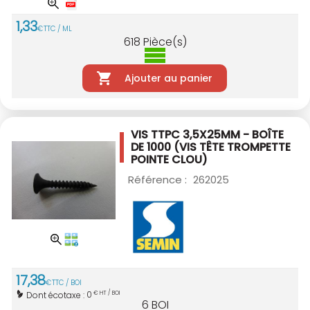
1
,
33
€
TTC / ML
618
Pièce(s)
Ajouter au panier
VIS TTPC 3,5X25MM - BOÎTE
DE 1000
(VIS TÊTE TROMPETTE
POINTE CLOU)
Référence :
262025
17
,
38
€
TTC / BOI
0
Dont écotaxe :
€ HT / BOI
6
BOI