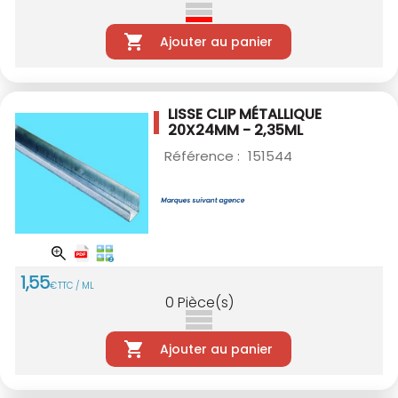
Ajouter au panier
LISSE CLIP MÉTALLIQUE
20X24MM - 2,35ML
Référence :
151544
1
,
55
€
TTC / ML
0
Pièce(s)
Ajouter au panier