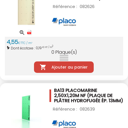
Référence :
082626
4
,
55
€
TTC / m
2
2
0,19
Dont écotaxe :
€ HT / m
0
Plaque(s)
Ajouter au panier
BA13 PLACOMARINE
2,50X1,20M NF
(PLAQUE DE
PLÂTRE HYDROFUGÉE ÉP. 13MM)
Référence :
082639