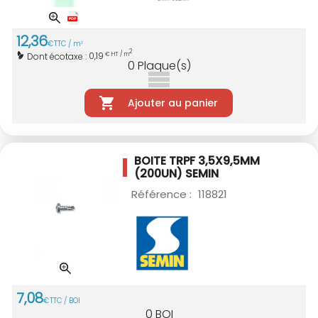
12
,
36
€
TTC / m
2
2
0,19
Dont écotaxe :
€ HT / m
0
Plaque(s)
Ajouter au panier
BOITE TRPF 3,5X9,5MM
(200UN) SEMIN
Référence :
118821
7
,
08
€
TTC / BOI
0
BOI