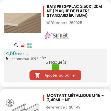
BA13 PREGYPLAC 2,50X1,20M
NF
(PLAQUE DE PLÂTRE
STANDARD ÉP. 13MM)
Référence :
260025
4
,
50
€
TTC / m
2
2
0,19
Dont écotaxe :
€ HT / m
115
Plaque(s)
Ajouter au panier
MONTANT MÉTALLIQUE M48 -
2,49ML - NF
Référence :
261149