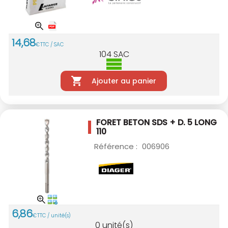
14
,
68
€
TTC / SAC
104
SAC
Ajouter au panier
FORET BETON SDS + D. 5 LONG
110
Référence :
006906
6
,
86
€
TTC / unité(s)
0
unité(s)