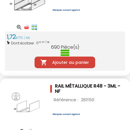
1
,
72
€
TTC / ML
0
Dont écotaxe :
€ HT / ML
690
Pièce(s)
Ajouter au panier
RAIL MÉTALLIQUE R48 - 3ML -
NF
Référence :
261150