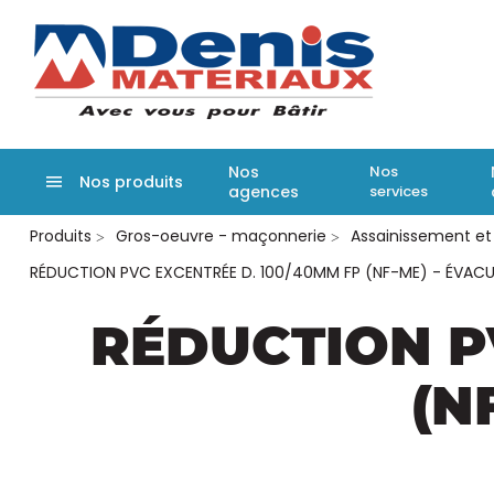
Denis matér
Nos
Nos
Nos produits
agences
services
Aller
Produits
Gros-oeuvre - maçonnerie
Assainissement et
au
contenu
RÉDUCTION PVC EXCENTRÉE D. 100/40MM FP (NF-ME) - ÉVAC
principal
RÉDUCTION P
(N