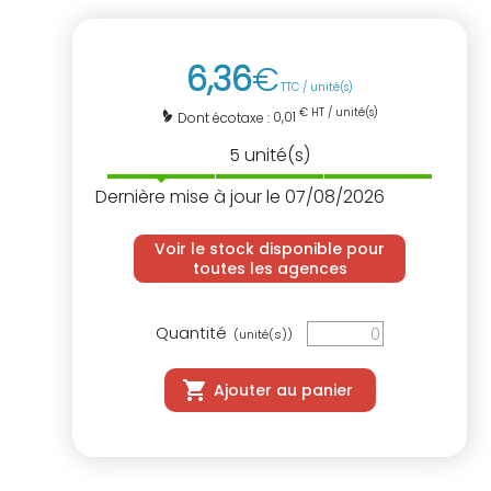
6
,
36
€
TTC / unité(s)
€ HT / unité(s)
0,01
Dont écotaxe :
5
unité(s)
Dernière mise à jour le 07/08/2026
Voir le stock disponible pour
toutes les agences
Quantité
(unité(s))
Ajouter au panier