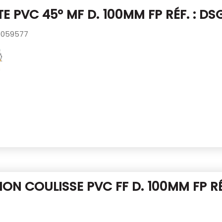
E PVC 45° MF D. 100MM
FP RÉF. : D
059577
ON COULISSE PVC FF D. 100MM
FP RÉ