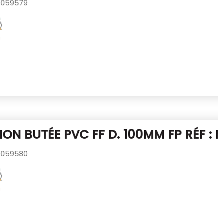
059579
ON BUTÉE PVC FF D. 100MM
FP RÉF :
059580