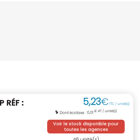
5
,
23
€
P RÉF :
TTC / unité(s)
€ HT / unité(s)
0,01
Dont écotaxe :
Voir le stock disponible pour
toutes les agences
46
unité(s)