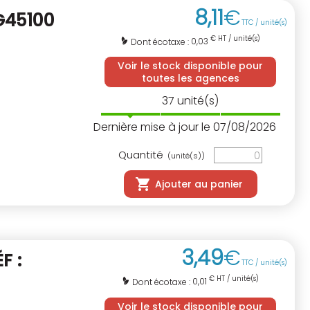
8
,
11
€
SG45100
TTC / unité(s)
€ HT / unité(s)
0,03
Dont écotaxe :
Voir le stock disponible pour
toutes les agences
37
unité(s)
Dernière mise à jour le 07/08/2026
Quantité
(unité(s))
Ajouter au panier
3
,
49
€
F :
TTC / unité(s)
€ HT / unité(s)
0,01
Dont écotaxe :
Voir le stock disponible pour