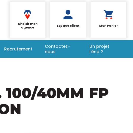
Choisir mon
Espace client
Mon Panier
agence
Contactez-
Un projet
Recrutement
nous
réno ?
. 100/40MM
FP
ION