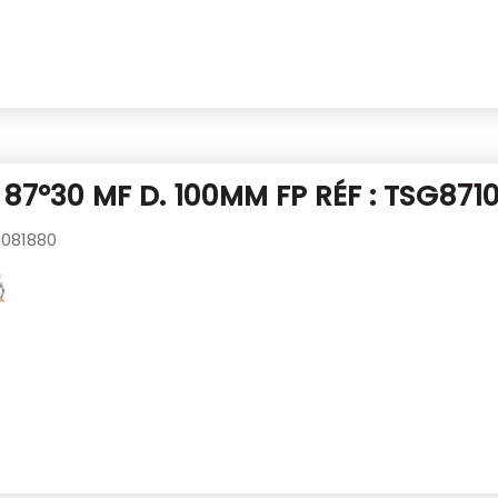
 87°30 MF D. 100MM
FP RÉF : TSG871
081880