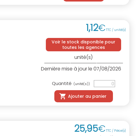
1
,
12
€
TTC / unité(s)
Voir le stock disponible pour
toutes les agences
unité(s)
Dernière mise à jour le 07/08/2026
Quantité
(unité(s))
Ajouter au panier
25
,
95
€
TTC / Pièce(s)