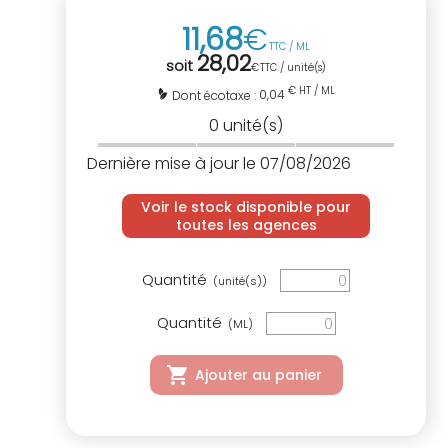
11
,
68
€
TTC / ML
28
,
02
soit
€
TTC / unité(s)
€ HT / ML
0,04
Dont écotaxe :
0
unité(s)
Dernière mise à jour le 07/08/2026
Voir le stock disponible pour
toutes les agences
Quantité
(unité(s))
Quantité
(ML)
Ajouter au panier