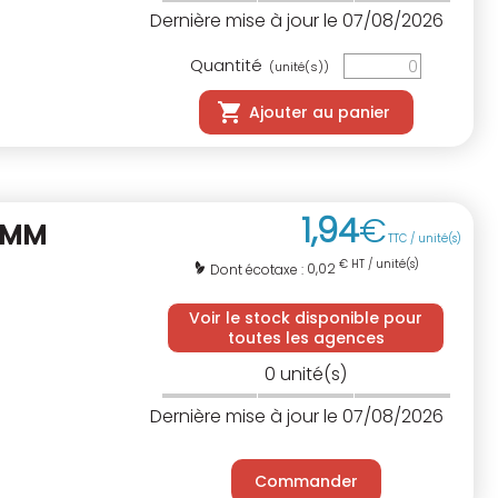
Dernière mise à jour le 07/08/2026
Quantité
(unité(s))
Ajouter au panier
1
,
94
€
0MM
TTC / unité(s)
€ HT / unité(s)
0,02
Dont écotaxe :
Voir le stock disponible pour
toutes les agences
0
unité(s)
Dernière mise à jour le 07/08/2026
Commander