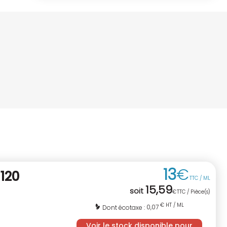
13
€
120
TTC / ML
15
,
59
soit
€
TTC / Pièce(s)
€ HT / ML
0,07
Dont écotaxe :
Voir le stock disponible pour