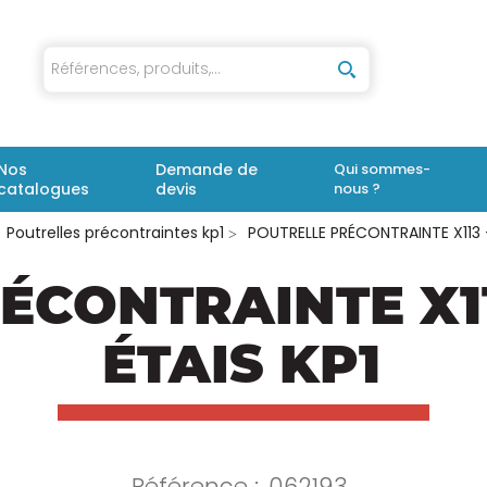
iaux
Nos
Demande de
Qui sommes-
catalogues
devis
nous ?
Poutrelles précontraintes kp1
POUTRELLE PRÉCONTRAINTE X113 
ÉCONTRAINTE X11
ÉTAIS KP1
Référence :
062193