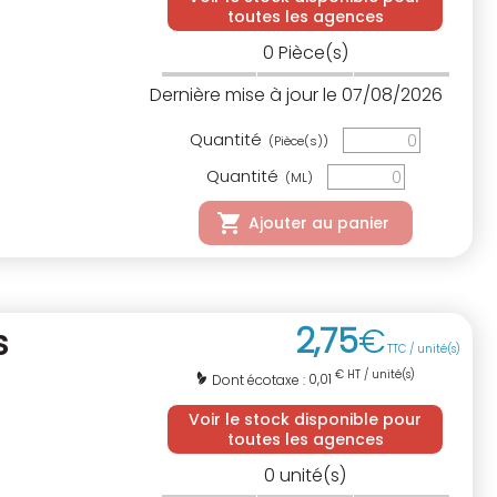
toutes les agences
0
Pièce(s)
Dernière mise à jour le 07/08/2026
Quantité
(Pièce(s))
Quantité
(ML)
Ajouter au panier
2
,
75
€
S
TTC / unité(s)
€ HT / unité(s)
0,01
Dont écotaxe :
Voir le stock disponible pour
toutes les agences
0
unité(s)