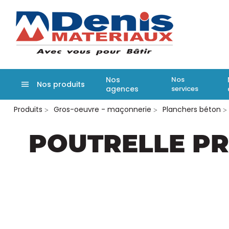
Denis matér
Nos
Nos
Nos produits
agences
services
Aller
Produits
Gros-oeuvre - maçonnerie
Planchers béton
au
contenu
principal
POUTRELLE PR